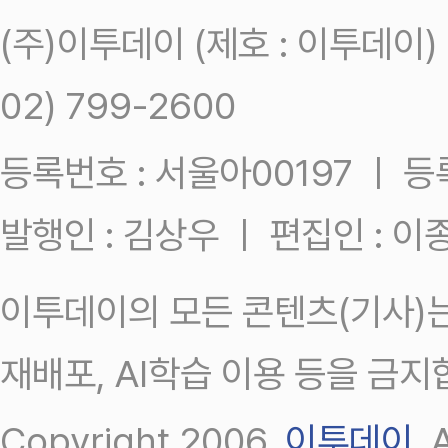
(주)이투데이 (제호 : 이투데이
02) 799-2600
등록번호 : 서울아00197 ㅣ 등록일
발행인 : 김상우 ㅣ 편집인 : 
이투데이의 모든 콘텐츠(기사)는
재배포, AI학습 이용 등을 금지
Copyright 2006.
이투데이
.