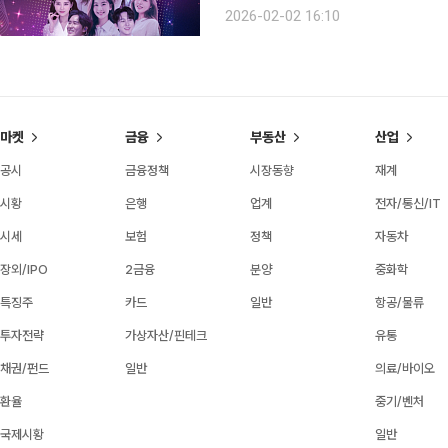
자를 위한 특별 선예매를 진행한다. 이투데이피앤씨와 브라보마이라이프는 오는 4월 열리는 ‘비바
2026-02-02 16:10
브라보 2nd 콘서트’ 티켓 선예매를 
마켓
금융
부동산
산업
공시
금융정책
시장동향
재계
시황
은행
업계
전자/통신/IT
시세
보험
정책
자동차
장외/IPO
2금융
분양
중화학
특징주
카드
일반
항공/물류
투자전략
가상자산/핀테크
유통
채권/펀드
일반
의료/바이오
환율
중기/벤처
국제시황
일반