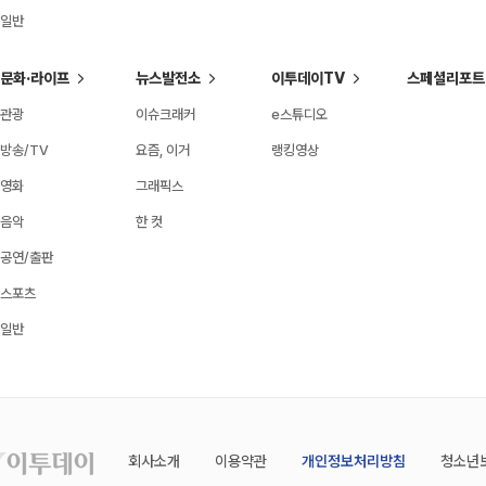
일반
문화·라이프
뉴스발전소
이투데이TV
스페셜리포트
관광
이슈크래커
e스튜디오
방송/TV
요즘, 이거
랭킹영상
영화
그래픽스
음악
한 컷
공연/출판
스포츠
일반
회사소개
이용약관
개인정보처리방침
청소년