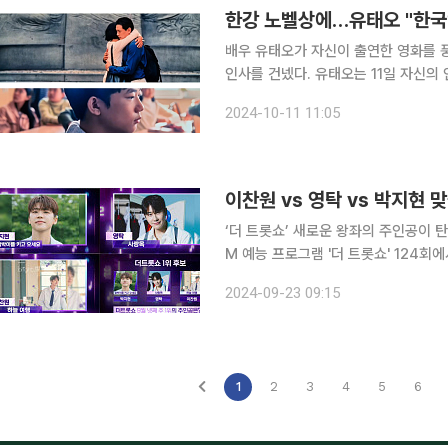
한강 노벨상에…유태오 "한국
배우 유태오가 자신이 출연한 영화를 
인사를 건넸다. 유태오는 11일 자신의 인스타그램에 "한국에 남아 있지 그랬어"라는 말과 함께
2023년 개봉한 영화 '패스트 라이브즈'의 한 장면을 게재했다
2024-10-11 11:05
람들은 노벨문학상 못 타'라는 자막이 적
이찬원 vs 영탁 vs 박지현 
‘더 트롯쇼’ 새로운 왕좌의 주인공이 탄생한다. 23일 저녁 8시 생방송으로 펼쳐지는 
M 예능 프로그램 '더 트롯쇼' 124회
하기 위해 경합을 벌인다. 1위 후보곡은 꾸준히 많은 이들에게 사랑을 받고 있는 이찬원의 ‘하늘 여
2024-09-23 09:15
행’과 발매 후 뜨거운 반응을 한몸에 
1
2
3
4
5
6