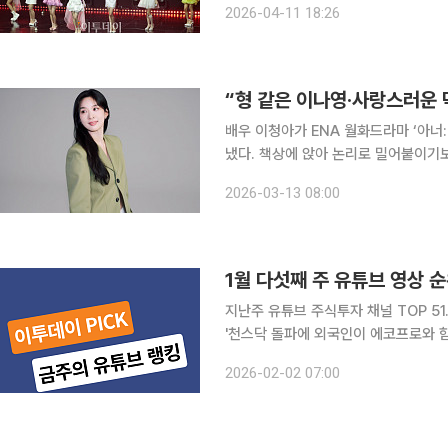
2026-04-11 18:26
배우 이청아가 ENA 월화드라마 ‘아너
냈다. 책상에 앉아 논리로 밀어붙이기
‘행동파 변호사’ 황현진 역을 연기한
2026-03-13 08:00
극의 흐름을 이끌었다. 
1월 다섯째 주 유튜브 영상 순
지난주 유튜브 주식투자 채널 TOP 51
'천스닥 돌파에 외국인이 에코프로와 함
'똑똑한 사람들은 돈을 잃고 바보들만 돈
2026-02-02 07:00
세 25% 즉각 인상" 선전포고' 5. 경