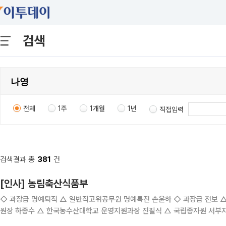
검색
전체
1주
1개월
1년
직접입력
검색결과 총
381
건
[인사] 농림축산식품부
◇ 과장급 명예퇴직 △ 일반직고위공무원 명예특진 손윤하 ◇ 과장급 전보 △ 국제협력총괄과장 강효주 △ 국립농산물품질관리원 경남지
원장 하종수 △ 한국농수산대학교 운영지원과장 진필식 △ 국립종자원 서부지원장 백운활 ◇ 과장급 복직 △ 농식
◇ 과장급 국외훈련 연장 △ 박나영