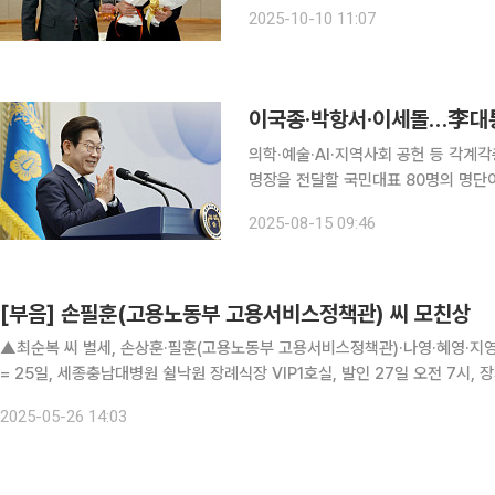
광자원을 전국에 홍보하는 역할을 수행한다. 또 곡성세계장미축제 등 지역축제와 각
2025-10-10 11:07
이국종·박항서·이세돌…李대
의학·예술·AI·지역사회 공헌 등 각계각층 대표 한자리에 이재명 대통
명장을 전달할 국민대표 80명의 명단이 공개됐다. 강유정 대통령실 대변인
복 후 80년간 민주주의, 경제성장, 과
2025-08-15 09:46
우리의 일상을 담담히 챙긴 시민들로 
[부음] 손필훈(고용노동부 고용서비스정책관) 씨 모친상
▲최순복 씨 별세, 손상훈·필훈(고용노동부 고용서비스정책관)·나영·혜영·지영 
= 25일, 세종충남대병원 쉴낙원 장례식장 VIP1호실, 발인 27일 오전 7시, 
2025-05-26 14:03