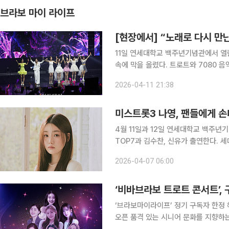
브라보 마이 라이프
[현장에서] “노래로 다시 만난
11일 연세대학교 백주년기념관에서 열린
속에 막을 올렸다. 트로트와 7080 
의 기억과 감성을 자극하는 공감형 무대로 펼쳐졌다. 미스트롯3 TOP7,
2026-04-11 21:38
날 오후 1시 공연은 미스트롯3 TO
미스트롯3 나영, 팬들에게 손
4월 11일과 12일 연세대학교 백주년
TOP7과 김수찬, 신유가 출연한다. 
을 앞두고 가수들에게 트로트를 선택한
2026-04-07 06:00
들어봤다. 나영은 어릴 때부터 가수
‘비바브라보 트로트 콘서트’,
‘브라보마이라이프’ 정기 구독자 한정 혜
오픈 품격 있는 시니어 문화를 지향하는 ‘비바브라보 콘서트’가 두 번째 무대를 앞두고 매거진 구독