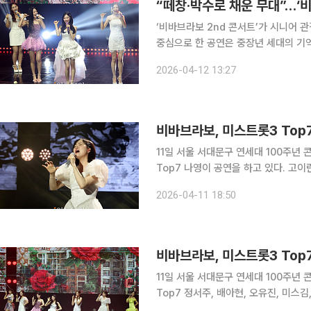
“떼창·박수로 채운 무대”…‘
‘비바브라보 2nd 콘서트’가 시니어 
중심으로 한 공연은 중장년 세대의 기억을 자극하는
무대부터 분위기 압도 11일 서울 연세대학교 백주년기념관에서 열린 오후 1시 공연은 미스트롯3 톱
2026-04-12 13:27
7 멤버들이 포문을 열었다. 단체곡 ‘
비바브라보, 미스트롯3 Top7
11일 서울 서대문구 연세대 100주년 
Top7 나영이 공연을 하고 있다. 고이란
2026-04-11 18:50
비바브라보, 미스트롯3 Top7
11일 서울 서대문구 연세대 100주년 
Top7 정서주, 배아현, 오유진, 미스김
photoeran@