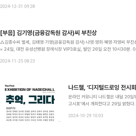
우강하 △대변인 최광호 △연구정책국 연구정책과장 김춘송 △연구정책국 
2024-12-31 09:28
[부음] 김기영(금융감독원 감사)씨 부친상
△김종수씨 별세, 김태영·기영(금융감독원 감사)·나영·영희·혜영·자영씨 부친
= 24일, 대전 유성선병원 장례식장 VIP3호실, 발인 26일 오전 10시30분. 0
2024-11-25 08:23
나드챌, ‘디지털드로잉 전시회’
온라인 커뮤니티 나드챌은 내달 20일부
고시포’에서 개최한다고 29일 밝혔다.
이패드 프로크리에이트를 사용한 디지털
2024-10-29 10:03
질감과 생동감 있는 컬러를 구현해 낼 