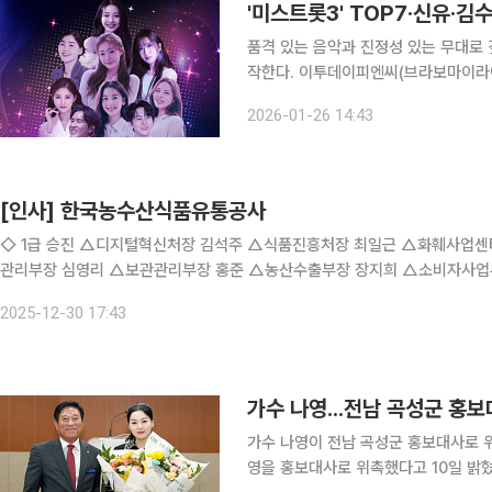
품격 있는 음악과 진정성 있는 무대로 
작한다. 이투데이피엔씨(브라보마이라이프)는 4월 11일과 12일 이틀간 서울 서대문구 연세대학교
백주년기념관 콘서트홀에서 ‘비바브라보 
2026-01-26 14:43
첫 시즌 당시 시니어 꽃중년 공연 시장
[인사] 한국농수산식품유통공사
◇ 1급 승진 △디지털혁신처장 김석주 △식품진흥처장 최일근 △화훼사업센터장 권태화 ◇ 2급 승진 △기획조정실 
관리부장 심영리 △보관관리부장 홍준 △농산수출부장 장지희 △소비자사
성부장 김재민 △농수산식품유통교육원 교육연구부장 남동현 △대전충남지역
2025-12-30 17:43
가수 나영...전남 곡성군 홍
가수 나영이 전남 곡성군 홍보대사로 위촉돼 지역 알리기
영을 홍보대사로 위촉했다고 10일 밝혔다. 나영은 곡성지역의 자연과 장미·기차마을로 