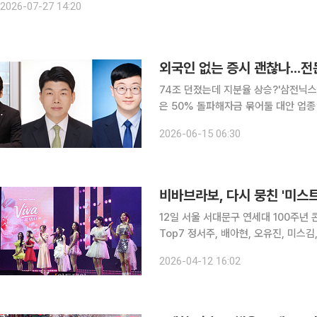
2026-07-27 14:20
74조 던졌는데 지분율 상승?'삼전닉스
은 50% 돌파해자금 묶어둘 대안 업종 '한계' 코스피 시장에서 외국인 투자자들이 
74조원에 달하는 매도 폭탄을 쏟아내
2026-06-15 06:30
들은 이번 매도세는 한국 시장 펀더멘털
비바브라보, 다시 뭉친 '미스트
12일 서울 서대문구 연세대 100주년 
Top7 정서주, 배아현, 오유진, 미스김
photoeran@
2026-04-12 16:02