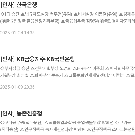
[인사] 한국은행
◇1급 승진 ▲법규제도실장 백무열(유임) ▲비서실장 이동렬(유임) ▲경제통계2국 이홍직(前조사국 물가고용부장) ▲금융검사실 서평석
(前금융안정국 금융안정기획부장) ▲금융업무국 김명철(前국민경제자문회의
장) ▲인사경영국소속 이석우(前기획협력국 전략기획팀장) ▲인사경영국소속
2025-01-24 14:38
[인사] KB금융지주·KB국민은행
◇부서장급 승진 △전략기획부장 노경희 △HR부장 이주희 △이사회사무국장 박경진 ◇부서장급 전보 △시너지추진부장
기획부장 최영철 △회계부장 문복기 △그룹문화인재개발센터장 이병영 △글
장겸감사역(부서장대우) 정두근 ◇부장 승진 △대기업금융2센
2025-01-09 20:36
[인사] 농촌진흥청
◇고위공무원(직위승진) △국립농업과학원 농업생물부장 방혜선 ◇고위공무원(전보) △국립농업과학원 농업환경부장 이상재 ◇과장급
(직위승진) △연구정책국 농자재산업과장 박상원 △연구정책국 스마트농업팀장 윤남규 ◇과장급(전보) △기획조정관