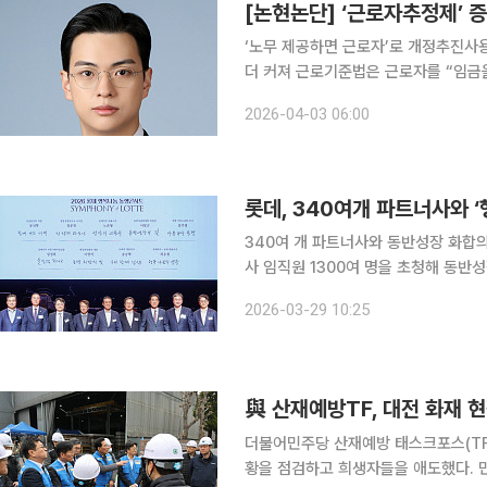
[논현논단] ‘근로자추정제’ 
‘노무 제공하면 근로자’로 개정추진사
더 커져 근로기준법은 근로자를 “임금을 목적으로 사업이나 사업장에 근로를 제공하는 사람”으로
정한다(제2조제1항제1호). 법문을 아
2026-04-03 06:00
말은 없다. 즉, 누군가와 근로
롯데, 340여개 파트너사와 
340여 개 파트너사와 동반성장 화합의 장
사 임직원 1300여 명을 초청해 동반
선보이며 상생 의지를 다졌다. 롯데는 27일 서울 송파구 롯데콘서트홀에서 이번 행사를 개최했다고
2026-03-29 10:25
29일 밝혔다. 올해로 4회째를 맞은 
與 산재예방TF, 대전 화재 
더불어민주당 산재예방 태스크포스(TF)
황을 점검하고 희생자들을 애도했다. 민주당 산재예방 TF는 이날 오전 대전 대덕구 화재 사고 현장