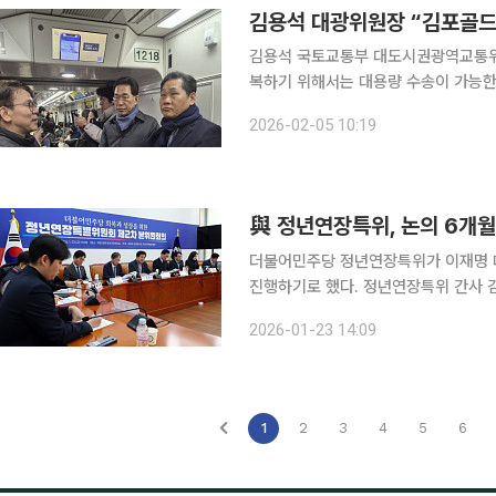
김용석 국토교통부 대도시권광역교통위
복하기 위해서는 대용량 수송이 가능한 
일 밝혔다. 김 위원장은 이날 김포골드라인 구래역을 방문해 김포골드라인 출근길 혼잡 상황을 점검
2026-02-05 10:19
하며 이같이 말했다. 이번 점검은 혼잡
與 정년연장특위, 논의 6개
더불어민주당 정년연장특위가 이재명 대통
진행하기로 했다. 정년연장특위 간사 김주영 의원은 23일 국회에서 열린 제2차 본위원회의를 마치
고 기자들과 만나 “6개월 시한을 갖고 논의하고 
2026-01-23 14:09
특위가 지난해 말을 마지막으로 잠시 
1
2
3
4
5
6