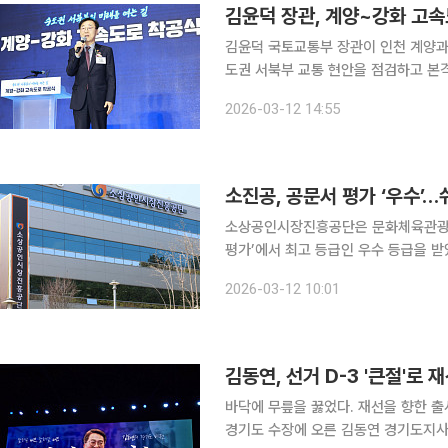
김윤덕 국토교통부 장관이 인천 계양과
도권 서북부 교통 현안을 점검하고 본격적인 사업 추진을 
이날 오후 인천에서 열린 계양~강화 
2026-03-12 14:55
위원장을 비롯해 배준영 의원, 박상혁 
소진공, 공문서 평가 ‘우수’
소상공인시장진흥공단은 문화체육관광부
평가’에서 최고 등급인 우수 등급을 받았다고 12일 밝혔다. ‘공
의 쉽고 바른 우리말 사용을 촉진하기
2026-03-12 10:01
김동연, 선거 D-3 '큰절'로
바닥에 무릎을 꿇었다. 재선을 향한 출사표치고는 이례적이었
경기도 수장에 오른 김동연 경기도지사