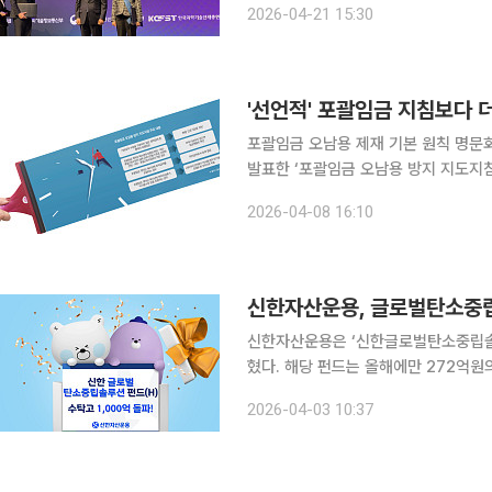
2026-04-21 15:30
신부와 방송미디어통신위원회 주최,
'선언적' 포괄임금 지침보다 더
포괄임금 오남용 제재 기본 원칙 명문화 국정과제
발표한 ‘포괄임금 오남용 방지 지도지침
다. 법적 강제력은 없지만 현행 ‘근
2026-04-08 16:10
행정력으로 근절하겠다는 기본 원칙에 
신한자산운용은 ‘신한글로벌탄소중립솔루
혔다. 해당 펀드는 올해에만 272억원의 자금이 유입되며 1051억원 규모로 성장했다. 같은 기간 해
외주식형 공모펀드에서 약 1조2791
2026-04-03 10:37
된 흐름은 신한자산운용의 두드러진 운