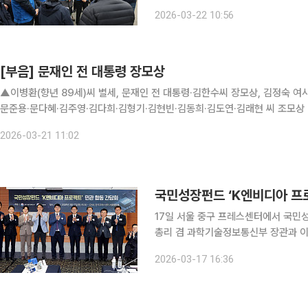
을 찾아 고용노동부 대전지청으로부터 재
2026-03-22 10:56
주영 산재에방TF 단장과 박해철 간사,
[부음] 문재인 전 대통령 장모상
▲이병환(향년 89세)씨 별세, 문재인 전 대통령·김한수씨 장모상, 김정숙 여
문준용·문다혜·김주영·김다희·김형기·김현빈·김동희·김도연·김래현 씨 조모상 = 
분, 장지 천주교청량리묘지. ☎ 02-2258-5919
2026-03-21 11:02
국민성장펀드 ‘K엔비디아 프로
17일 서울 중구 프레스센터에서 국민성
총리 겸 과학기술정보통신부 장관과 이
리온 CFO, 김주영 하이퍼엑셀 대표, 
2026-03-17 16:36
대표 등 AI반도체 기업 대표들이 참석