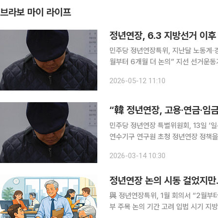
브라보 마이 라이프
정년연장, 6.3 지방선거 이후
민주당 정년연장특위, 지난달 노동계·경
월부터 6개월 더 논의” 지선 선거운동기간 이달 
6·3 지방선거 이후에야 본격 속도를 
2026-05-12 11:10
율이 쉽지 않은 데다, 노동계와 경영계
“韓 정년연장, 고용·연금·임
민주당 정년연장 특별위원회, 13일 ‘
연수기구 연구원 초청 정년연장 정책을 고용·연금·임금체계를 종합적으로 고려한 정책으로 접근해
야 한다는 의견이 나왔다. 오학수 박사 일본노동정책연구·연수기구 연구원(박사)은 13일 더불어민
2026-03-14 10:30
주당 정년연장특별위원회가 개최한 ‘일
정년연장 논의 시동 걸었지만…
與 정년연장특위, 1월 회의서 “2월부터 6개월간 논의” 2월 TF 출
부 주목 논의 기간 고려 입법 시기 지방선거 이후로 넘어갈 듯 법정 정년을 현행 60세에서 65세로