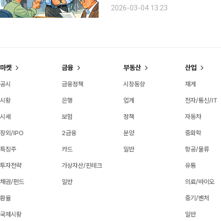
상향하는 방안이 논의되는 가운데 더불
2026-03-04 13:23
태스크포스(TF)’가 이달 중 출범할지
마켓
금융
부동산
산업
공시
금융정책
시장동향
재계
시황
은행
업계
전자/통신/IT
시세
보험
정책
자동차
장외/IPO
2금융
분양
중화학
특징주
카드
일반
항공/물류
투자전략
가상자산/핀테크
유통
채권/펀드
일반
의료/바이오
환율
중기/벤처
국제시황
일반