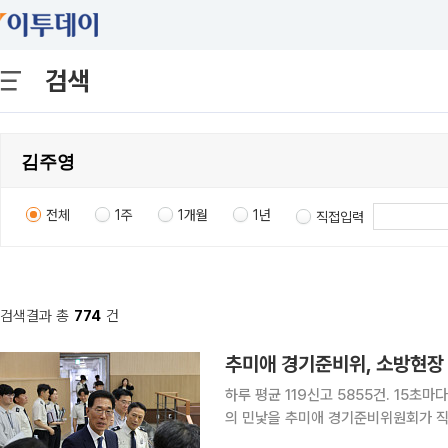
검색
전체
1주
1개월
1년
직접입력
검색결과 총
774
건
추미애 경기준비위, 소방현장
하루 평균 119신고 5855건. 15초
의 민낯을 추미애 경기준비위원회가 직
설계를 맡겼고, 1420만 도민에게는 