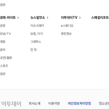
일반
문화·라이프
뉴스발전소
이투데이TV
스페셜리포트
관광
이슈크래커
e스튜디오
방송/TV
요즘, 이거
랭킹영상
영화
그래픽스
음악
한 컷
공연/출판
스포츠
일반
회사소개
이용약관
개인정보처리방침
청소년