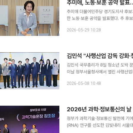
추미애, 노동·보훈 공약 발표
추미애 더불어민주당 경기도지사 후보가
한 노동·보훈 공약을 발표했다. 추 후보는 이날 수원 추추캠프에서 열린 노동·보훈 공약 발표를 통해
"도민의 삶을 바꾸는 정책은 선언이 아
2026-05-29 10:28
김민석 "사행산업 감독 강화·
김민석 국무총리가 8일 청소년 도박 문제 
이날 정부서울청사에서 열린 사행산업
리 사회가 도박의 늪에 빠지지 않도록 하
2026-05-08 10:48
"건전한 사행산업 환경을 바탕으로 국
2026년 과학·정보통신의 날
정부가 과학기술·정보통신 발전에 기여
(RNA) 연구를 선도한 김빛내리 서울
크대 석좌교수가 과학기술훈장 창조장을 받았다. 21일 오후 한국과학기술회