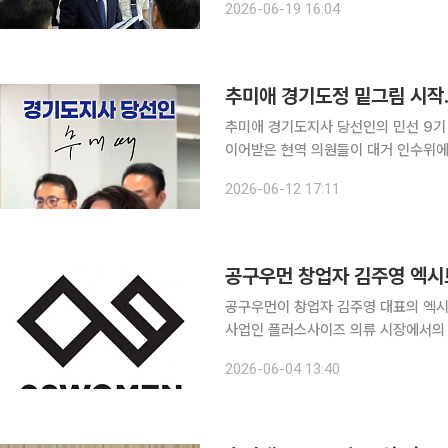
2026-06-19 16:04
윤곽을 드러내고 있다. 1
추미애 경기도정 밑그림 시작…
추미애 경기도지사 당선인의 민선 9기 
이어받은 현역 의원들이 대거 인수위에 포
투데이 취재를 종합하면, 추미애 당선
2026-06-12 17:11
회'가 6월 15일 수원 광교 경기신용
공구우먼 창업자 김주영 엑시
공구우먼이 창업자 김주영 대표의 엑시
사업인 플러스사이즈 의류 시장에서의 
있다. 4일 금융감독원에 따르면 공구우먼은 이날 임시주주총회에서 사명을 '나인앤컴퍼니'로 변경
2026-06-04 13:40
하고 인공지능(AI) 기반 패션·커머스