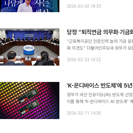
앞에 큰 절을 올렸다. "부족함에 대한 고백과 성찰"
2026-03-02 18:35
같은 날 더불어민주당 공천관리위원회는
당정 “퇴직연금 의무화·기금화
“근로복지공단 전문인력 늘려 기금 운
화 의견도” 더불어민주당과 정부가 모든 사업장에 대한 퇴직연금을 의무화하고 국민연금처럼 기금
화하는 방안을 연내 입법화하기로 했다. 국회 기후에너지환경노동위원회 여당 간사 김주영 민
2026-02-23 10:22
의원은 23일 국회에서 열린 고용노동
'K-온디바이스 반도체'에 5
정부가 국산 인공지능(AI) 반도체 산
이를 통해 'K-온디바이스 AI 반도체' 개발을 본격화한다. 또한 연
하는 등 재정 및 금융 지원도 강화한다. 산업통상부는 11일 서울 강남구에 위치한 국내 대표 AI 
2026-02-11 14:30
체 기업 퓨리오사AI에서 'AI 반도체 