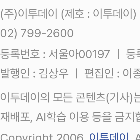
(주)이투데이 (제호 : 이투데이
02) 799-2600
등록번호 : 서울아00197 ㅣ 등록일
발행인 : 김상우 ㅣ 편집인 : 
이투데이의 모든 콘텐츠(기사)는
재배포, AI학습 이용 등을 금지
Copyright 2006.
이투데이
.