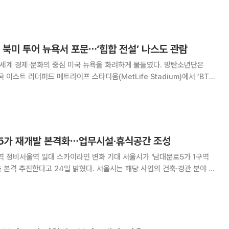
년단의 콘서트가
 북미 투어 뉴욕서 포문⋯‘힙합 전설’ 나스도 관람
계 경제·문화의 중심 미국 뉴욕을 화려하게 물들였다. 방탄소년단은
국 이스트 러더퍼드 메트라이프 스타디움(MetLife Stadium)에서 ‘BTS
ORLD TOUR ‘ARIRANG’)’의 두 번째 북미 투어를 시작했다. 지난달
미 월드컵
5가 재개발 본격화⋯업무시설·휴식공간 조성
역 일대 스카이라인 변화 기대 서울시가 '남대문로5가 1구역
 본격 추진한다고 24일 밝혔다. 서울시는 해당 사업의 건축·경관 분야 통
해 업무시설과 휴식공간 등이 어우러진 도심형 복합개발을 추진한다. 대상
 대형업무시설인 그랜드센트럴과 연세세브란스