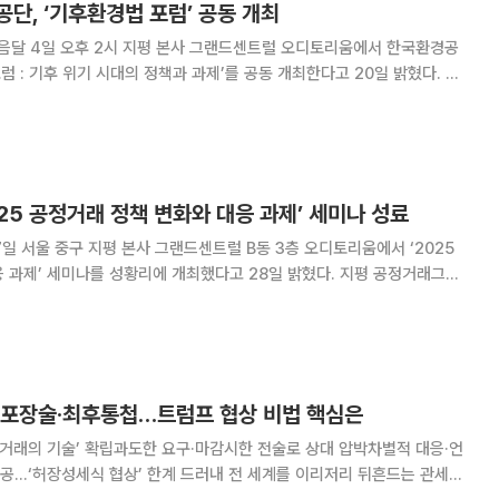
단, ‘기후환경법 포럼’ 공동 개최
다음달 4일 오후 2시 지평 본사 그랜드센트럴 오디토리움에서 한국환경공
럼 : 기후 위기 시대의 정책과 과제’를 공동 개최한다고 20일 밝혔다. 법
이번 기후환경법 포럼을 통해 국내외 기후 위기 정책 방향, 기후대응 기
 기후 리스크 관리 및 환경‧사회‧지
025 공정거래 정책 변화와 대응 과제’ 세미나 성료
7일 서울 중구 지평 본사 그랜드센트럴 B동 3층 오디토리움에서 ‘2025
’ 세미나를 성황리에 개최했다고 28일 밝혔다. 지평 공정거래그룹
 공정거래위원회 중점 규제가 예상되는 하도급 관계 기술자료 규제와 기업
집단 내부거래 규제 대응 방향에 관해 논의했다. 이번 세미나는
 포장술·최후통첩…트럼프 협상 비법 핵심은
‘거래의 기술’ 확립과도한 요구·마감시한 전술로 상대 압박차별적 대응·언
협상’ 한계 드러내 전 세계를 이리저리 뒤흔드는 관세협