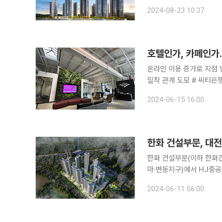
는 것으로 풀이된다. 23일 분양업계에 따르면 지역을 대표하는 원도심 분양단지에 대한 수요자들의
2024-08-23 10:37
관심
호텔인가, 카페인가
온라인 이용 증가로 지점
밀착 관계 도모 # 씨티은행이 작년 4월 9개월간의 개조작업을 거쳐 맨하튼 64번가에 새 지점을 선
보였다. 창구는 후선으로
2024-06-15 16:00
이 전면 즐비해 호텔 로비
한화 건설부문, 대전
한화 건설부문(이하 한화
마·변동지구)에서 HJ중공
이라고 11일 밝혔다. 도마 포레나해모로는 지하 3층~지상 34층, 7개 동 전용면적 39~101㎡ 총
2024-06-11 06:00
818가구 규모로 조성된다.