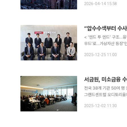
2026-04-14 15:58
다. 14일 상업용부동산
“압수수색부터 수사
< ‘엔드 투 엔드’ 구조…
우드’로…가상자산 등장‘
술력압수수색 → 디지털 
2025-12-25 11:00
변
서금원, 미소금융 수
전국 38개 기관 50여 명 참석…상
그랜드센트럴 오디토리움에서
실시했다고 2일 밝혔다. 이날 교육에는 미소금융 사업을 수행하는 기업재단(SK·LG·삼성·현대차·롯
2025-12-02 11:30
데·포스코), 은행재단(KB·