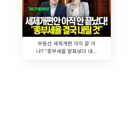
부동산 세제개편 아직 끝 아
냐? "종부세율 발표보다 내릴
것" 장기거주·양도세 전망 I 집
땅지성 I 김인만, 진미윤