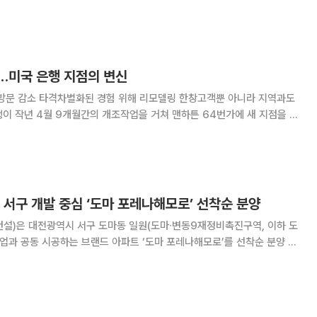
이 높아지고 있다. 원도심은 탄탄한 인프라가 강점으로 꼽힌다
…미국 은행 지점의 변신
 방문 감소 타격차별화된 경험 위해 리모델링 한창고객뿐 아니라 지역과도
 배치되고, 라운지ㆍ개방형 회의공간ㆍ새장 모양의 반밀폐형 나무 의자 등
를 연상시켰다. 고객들은 창구 앞에서 줄을
 서구 개발 중심 ‘도마 포레나해모로’ 선착순 분양
건설)은 대전광역시 서구 도마동 일원(도마∙변동9재정비촉진구역, 이하 도
업과 공동 시공하는 브랜드 아파트 ‘도마 포레나해모로’를 선착순 분양 중
 이 중 일반분양 물량은 568