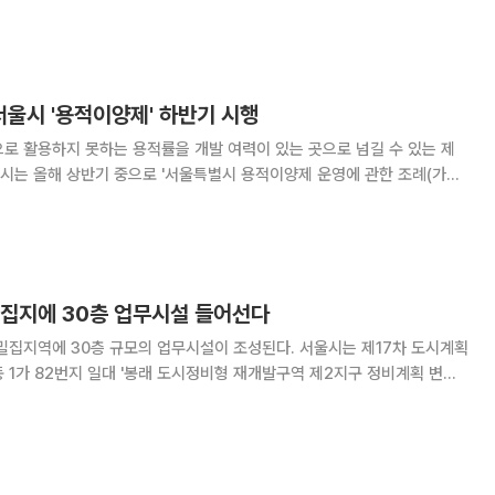
국 대통령이 휘두른 협상술의 핵심을 최근 일본 니혼게이자이신문(닛케이)
해 소개했다. 1970년대 중반 젊은 트럼프를 세상에 알린 것은
울시 '용적이양제' 하반기 시행
로 활용하지 못하는 용적률을 개발 여력이 있는 곳으로 넘길 수 있는 제
하반기 본격 시행에 들어간다고 밝혔다. TDR(Transfer of
s)로 알려진 뉴욕·도쿄 등
밀집지에 30층 업무시설 들어선다
 30층 규모의 업무시설이 조성된다. 서울시는 제17차 도시계획
 1가 82번지 일대 '봉래 도시정비형 재개발구역 제2지구 정비계획 변경
건물이 밀집한 곳으로 이번 정비계획
%, 30층 높이의 업무시설