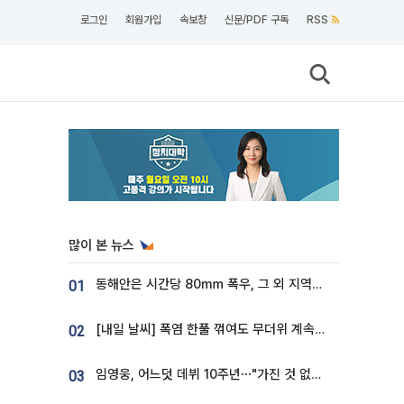
로그인
회원가입
속보창
신문/PDF 구독
RSS
많이 본 뉴스
동해안은 시간당 80㎜ 폭우, 그 외 지역은 폭염…‘극과 극 날씨’
01
[내일 날씨] 폭염 한풀 꺾여도 무더위 계속⋯동해안 이틀 연속 비
02
임영웅, 어느덧 데뷔 10주년⋯"가진 것 없던 시절, 내 앞엔 20명의 팬뿐"
03