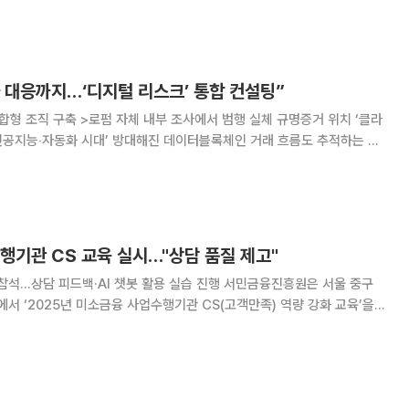
 주관사 뉴마크에 따르면 올해 1분기
 대응까지…‘디지털 리스크’ 통합 컨설팅”
융합형 조직 구축 >로펌 자체 내부 조사에서 범행 실체 규명증거 위치 ‘클라
인공지능‧자동화 시대’ 방대해진 데이터블록체인 거래 흐름도 추적하는 기
정보선별 → 포렌식수사‧조사 전략수립 全과정 단일팀 수행공정 거래‧금융
호사 등 30여 명 포진 #. A 회사는 기술 유출 비위가 의
행기관 CS 교육 실시…"상담 품질 제고"
담 피드백·AI 챗봇 활용 실습 진행 서민금융진흥원은 서울 중구
 ‘2025년 미소금융 사업수행기관 CS(고객만족) 역량 강화 교육’을
IBK·우리·신한·하나) 및