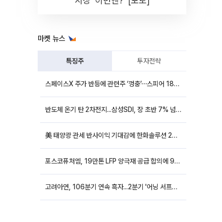
시장 '이번엔?' [포토]
마켓 뉴스
특징주
투자전략
스페이스X 주가 반등에 관련주 ‘껑충’⋯스피어 18%ㆍ에이치브이엠 12%↑
반도체 온기 탄 2차전지...삼성SDI, 장 초반 7% 넘게 껑충
美 태양광 관세 반사이익 기대감에 한화솔루션 20%대·OCI홀딩스 14%대 급등
포스코퓨처엠, 19만톤 LFP 양극재 공급 합의에 9%대 강세
고려아연, 106분기 연속 흑자...2분기 '어닝 서프라이즈'에 장 초반 12%대 강세