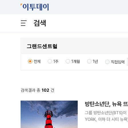
검색
전체
1주
1개월
1년
직접입력
검색결과 총
102
건
방탄소년단, 뉴욕 뜨
그룹 방탄소년단(BTS)이 ‘
YORK, 이하 더 시티 
현지 시민의 참여로 도시 전역은 하나의