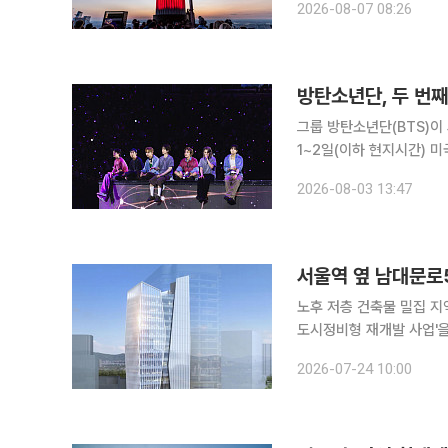
2026-08-07 08:26
‘더 시티 뉴욕’은 방탄소
방탄소년단, 두 번째
그룹 방탄소년단(BTS)이 세
1~2일(이하 현지시간) 미
월드투어 ‘아리랑’(BTS W
2026-08-03 13:47
19일 ‘2026 FIFA 북중
서울역 옆 남대문로
노후 저층 건축물 밀집 지역 정비서울
도시정비형 재개발 사업'을
합심의(안)를 조건부 의결
2026-07-24 10:00
지는 서울역 광장 일대의