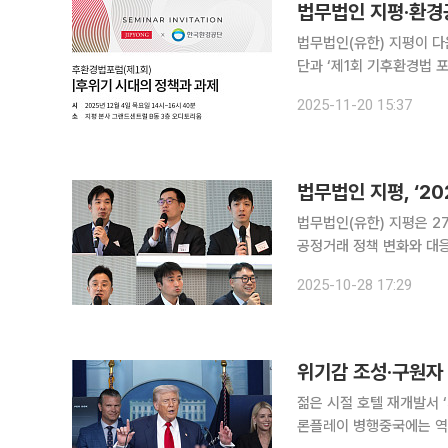
법무법인 지평‧환경공
법무법인(유한) 지평이 
단과 ‘제1회 기후환경법 포
무법인 지평과 환경공단은 
2025-11-20 15:37
금 운영‧지원 제도, 기업의
법무법인 지평, ‘2
법무법인(유한) 지평은 2
공정거래 정책 변화와 대응 과제
은 실무 사례를 바탕으로
2025-10-28 17:29
위기감 조성·구원자
젊은 시절 호텔 재개발서 
론플레이 병행중국에는 역공…‘허장성세식 