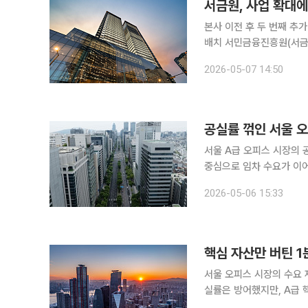
서금원, 사업 확대에
본사 이전 후 두 번째 추
배치 서민금융진흥원(서금원)이 2022년 본점 이전 이후 두 번째 추가 임대차 계약에 나섰다. 청년
미래적금 등 신규 정책사
2026-05-07 14:50
7일 공공기관 경영정보 
공실률 꺾인 서울 
서울 A급 오피스 시장의 
중심으로 임차 수요가 이
용 부동산 거래 규모를 떠
2026-05-06 15:33
핵심 자산만 버틴 
서울 오피스 시장의 수요 
실률은 방어했지만, A급 
터 도심권역(CBD) 신규