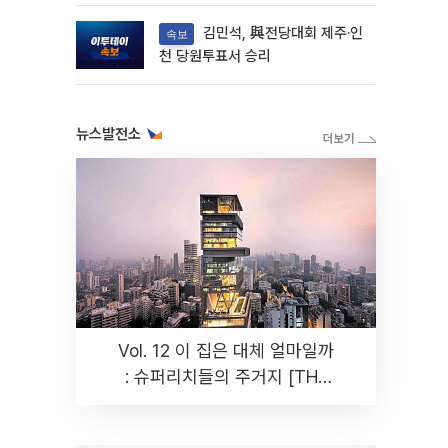
다
김민석, 與전당대회 제주·인
속보
천 당원투표서 승리
뉴스발전소
Vol. 12 이 집은 대체 얼마일까
: 슈퍼리치들의 주거지 [THE
RARE]