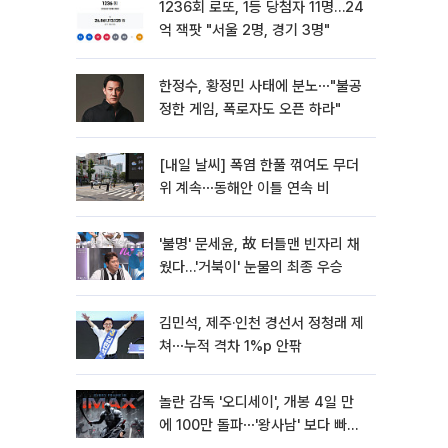
1236회 로또, 1등 당첨자 11명…24
억 잭팟 "서울 2명, 경기 3명"
한정수, 황정민 사태에 분노⋯"불공
정한 게임, 폭로자도 오픈 하라"
[내일 날씨] 폭염 한풀 꺾여도 무더
위 계속⋯동해안 이틀 연속 비
'불명' 문세윤, 故 터틀맨 빈자리 채
웠다…'거북이' 눈물의 최종 우승
김민석, 제주·인천 경선서 정청래 제
쳐⋯누적 격차 1%p 안팎
놀란 감독 '오디세이', 개봉 4일 만
에 100만 돌파⋯'왕사남' 보다 빠르