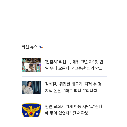
최신 뉴스
'전참시' 리센느, 데뷔 '3년 차' 첫 연
말 무대 오른다⋯"그동안 섭외 안
와"
김희철, '뒤집힌 태극기' 지적 후 정
치색 논란…"좌우 떠나 우리나라 국
기"
천안 교회서 11세 아동 사망…“침대
에 묶여 있었다” 진술 확보