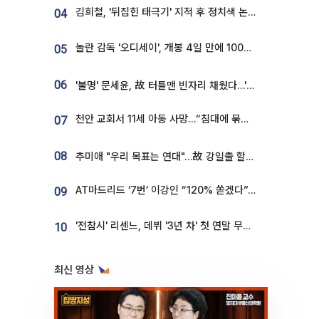
김희철, '뒤집힌 태극기' 지적 후 정치색 논란…"좌우 떠나 우리나라 국기"
04
놀란 감독 '오디세이', 개봉 4일 만에 100만 돌파⋯'왕사남' 보다 빠르다
05
06
'불명' 문세윤, 故 터틀맨 빈자리 채웠다…'거북이' 눈물의 최종 우승
천안 교회서 11세 아동 사망…“침대에 묶여 있었다” 진술 확보
07
08
추미애 "우리 목표는 연대"…故 강일출 할머니 흉상 제막
AT마드리드 ‘7번’ 이강인 “120% 쏟겠다”⋯시메오네 감독 “필요한 선수”
09
'전참시' 리센느, 데뷔 '3년 차' 첫 연말 무대 오른다⋯"그동안 섭외 안 와"
10
최신 영상