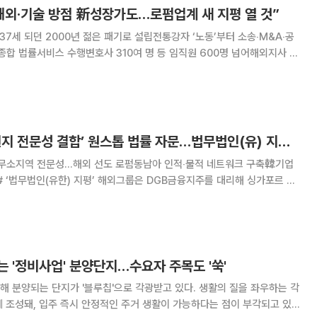
해외‧기술 방점 新성장가도…로펌업계 새 지평 열 것”
37세 되던 2000년 젊은 패기로 설립전통강자 ‘노동’부터 소송‧M&A‧공
종합 법률서비스 수행변호사 310여 명 등 임직원 600명 넘어해외지사 8
 갖춰헝가리‧체코‧폴란드‧우크라이나 겨냥하는‘중동부 유럽팀’…9번째 지
간 공익활동 의무화…10돌 맞은 두루이사
[로펌 人사이트] ‘현지 전문성 결합’ 원스톱 법률 자문…법무법인(유) 지평 ‘해외그룹’
사무소지역 전문성…해외 선도 로펌동남아 인적‧물적 네트워크 구축韓기업
nagement Asia) 설립에 관한 자문업을 수행했다. DGB금융이 해외 자
평 해외그룹은 싱가포르 금융감
 '정비사업' 분양단지…수요자 주목도 '쑥'
 분양되는 단지가 '블루칩'으로 각광받고 있다. 생활의 질을 좌우하는 각
 조성돼, 입주 즉시 안정적인 주거 생활이 가능하다는 점이 부각되고 있