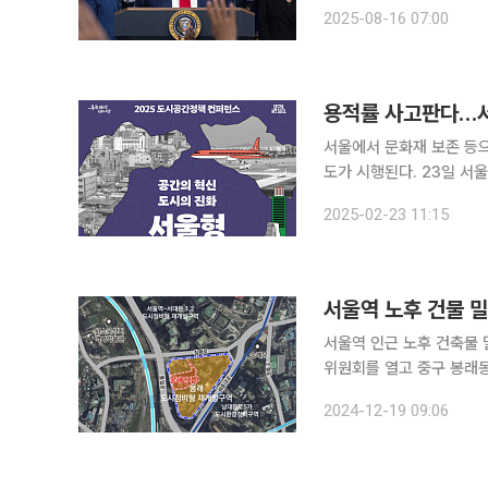
상에서 도널드 트럼프 미
2025-08-16 07:00
이 분석
용적률 사고판다…서
서울에서 문화재 보존 등으
도가 시행된다. 23일 서울시는 올해 상반기 중으로 '서울특별시 용적이양제 운영에 관한 조례(가
칭)' 제정을 위한 입법예고를 하고 
2025-02-23 11:15
Development Right
서울역 노후 건물 
서울역 인근 노후 건축물 밀집지역에
위원회를 열고 중구 봉래동
(안)'을 수정 가결했다고 19일 밝혔다. 대상지는 30년 이상 된 
2024-12-19 09:06
변경을 통해 용적률 1260