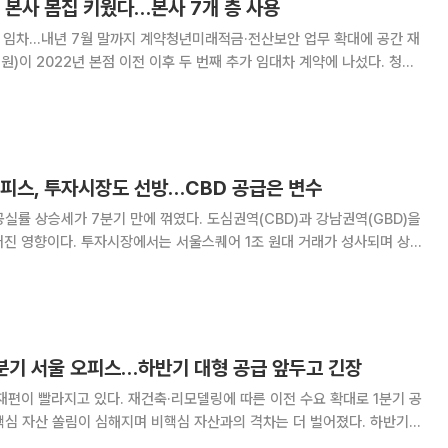
 본사 몸집 키웠다…본사 7개 층 사용
가 임차…내년 7월 말까지 계약청년미래적금·전산보안 업무 확대에 공간 재
업과 전산·보안 업무가 늘어나면서 사무공간 확대에 나선 것으로 풀이된다.
공개시스템 알리오에 따르면 서금원은 지난
오피스, 투자시장도 선방…CBD 공급은 변수
공실률 상승세가 7분기 만에 꺾였다. 도심권역(CBD)과 강남권역(GBD)을
어진 영향이다. 투자시장에서는 서울스퀘어 1조 원대 거래가 성사되며 상업
받쳤다. 다만 올해 CBD에 대형 신규 공급이 집중될 예정인 만큼, 하반기에
는 자산별 가격 차별화가 더 커질 전망이다. 6일 글로벌
1분기 서울 오피스…하반기 대형 공급 앞두고 긴장
재편이 빨라지고 있다. 재건축·리모델링에 따른 이전 수요 확대로 1분기 공
핵심 자산 쏠림이 심해지며 비핵심 자산과의 격차는 더 벌어졌다. 하반기부
 프라임 오피스 공급까지 예고되면서, 공실률 상승 압력도 다시 커질 전망이