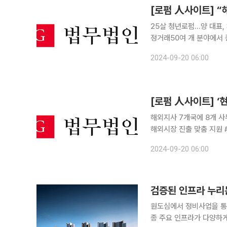
[로펌 人사이트] “
25살 청년로펌…양 대표, 
정거래50여 개 분야에서 
개소 운영…독보적 전문성
2024-09-20 06:00
사 신설 준비 중年 30시
해외지사 7개국에 8개 
해외시장 진출 맞춤 지원 # ‘법무법인(유한) 지평’ 해외그룹은 DGB금융지주를 대리해 싱가포르 자
산운용사(Hi Asset Ma
2024-09-20 06:00
회사를 둔 첫 사례다. 지
검증된 인프라 누리는
원도심에서 정비사업을 통해
종 주요 인프라가 다양하게