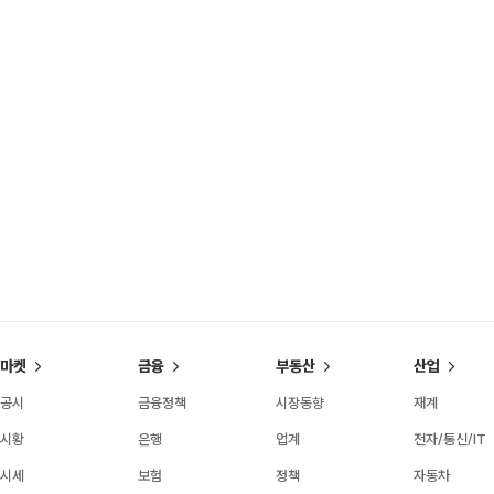
마켓
금융
부동산
산업
공시
금융정책
시장동향
재계
시황
은행
업계
전자/통신/IT
시세
보험
정책
자동차