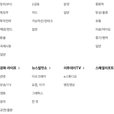
장외/IPO
2금융
분양
중화학
특징주
카드
일반
항공/물류
투자전략
가상자산/핀테크
유통
채권/펀드
일반
의료/바이오
환율
중기/벤처
국제시황
일반
일반
문화·라이프
뉴스발전소
이투데이TV
스페셜리포트
관광
이슈크래커
e스튜디오
방송/TV
요즘, 이거
랭킹영상
영화
그래픽스
음악
한 컷
공연/출판