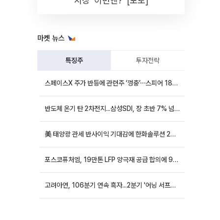
시장 '이번엔?' [포토]
마켓 뉴스
특징주
투자전략
스페이스X 주가 반등에 관련주 ‘껑충’⋯스피어 18%ㆍ에이치브이엠 12%↑
반도체 온기 탄 2차전지...삼성SDI, 장 초반 7% 넘게 껑충
美 태양광 관세 반사이익 기대감에 한화솔루션 20%대·OCI홀딩스 14%대 급등
포스코퓨처엠, 19만톤 LFP 양극재 공급 합의에 9%대 강세
고려아연, 106분기 연속 흑자...2분기 '어닝 서프라이즈'에 장 초반 12%대 강세