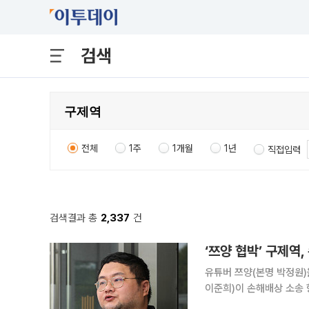
검색
전체
1주
1개월
1년
직접입력
검색결과 총
2,337
건
‘쯔양 협박’ 구제역
유튜버 쯔양(본명 박정원)
이준희)이 손해배상 소송 
았다. 서울중앙지법 민사항소12-3부(조휴옥 성지호 김현미 부장판사)는 21일 쯔양이 구제역을 상