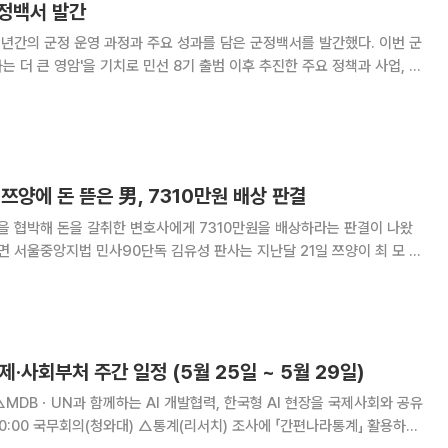
군정백서 발간
년간의 군정 운영 과정과 주요 성과를 담은 군정백서를 발간했다. 이번 군
 더 큰 영암'을 기치로 민선 8기 출범 이후 추진한 주요 정책과 사업, 분
정리한 기록물이다.영암군은 백서를 군 누리집에 공개하고 향후 정책 수립
과 행정 운영의 기초자료로 활용할 계획이다. 백서에는 국립
양에 돈 뜯은 男, 7310만원 배상 판결
을 협박해 돈을 갈취한 변호사에게 7310만원을 배상하라는 판결이 나왔
 일부 승소로 판결을 내렸다. 이와 함께 7310만 원(공갈 피
및 광고 수익 감소분 300
제·사회부처 주간 일정 (5월 25일 ~ 5월 29일)