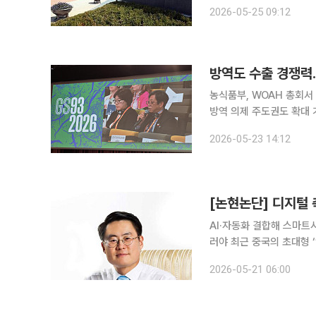
요! △외국환거래법 일부개정법률 공포안 국무회의 의결 △국가데이터인재개발원 미래 데이터 인
2026-05-25 09:12
재 육성 △국가데이터
방역도 수출 경쟁력
농식품부, WOAH 총회서
방역 의제 주도권도 확대 가축질병 방역이 축산물 수출과 국제 통상 신뢰를 좌우하는 핵심 변수로
떠오른 가운데 한국이 세
2026-05-23 14:12
에 확인받았다. 제주도의
[논현논단] 디지털 
AI·자동화 결합해 스마트
러야 최근 중국의 초대형 ‘양돈 빌딩(Pig Tower)’이 세계의 이목을 끌고 있다. 이른바 ‘돼지 아파
트’라 불리는 고층형 스마
2026-05-21 06:00
모습은 이제 더 이상 미래