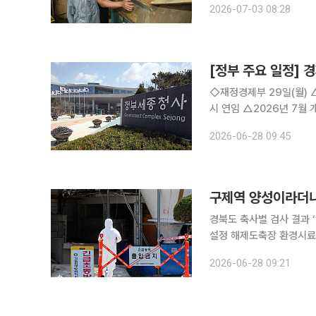
2026-07-03 08:28
스마트축산과 한우 개량으
[정부 주요 일정] 경
◇재정경제부 29일(월) △한국, 세계관세기구(WCO)의 핵심인 정책위원회·재정위원회 위원국 동
시 연임 △2026년 7월 개인투자용 국채 발행계획 △아시아 중견공무원 초청 연수 실시 △2026
년 1/4분기 실질 지역내총생산(잠정) △제13회 국가데이터처-UN
2026-06-28 09:45
가데이터처, 카자흐스탄 통
구제역 양성이라더니
경북도 축사별 검사 결과 
설정 해제도축장 환경시료 항원
농장에서 구제역이 발생했
2026-06-28 09:21
역 양성으로 판단했지만 