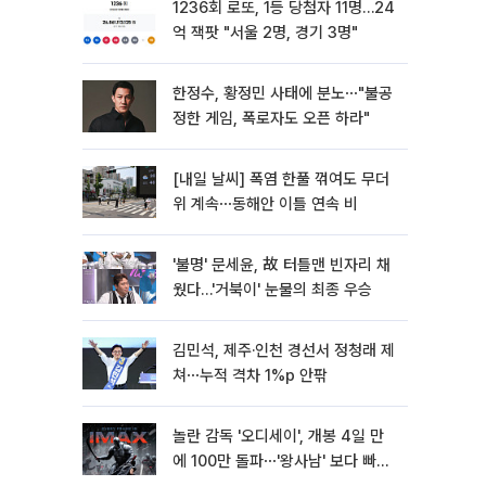
1236회 로또, 1등 당첨자 11명…24
억 잭팟 "서울 2명, 경기 3명"
한정수, 황정민 사태에 분노⋯"불공
정한 게임, 폭로자도 오픈 하라"
[내일 날씨] 폭염 한풀 꺾여도 무더
위 계속⋯동해안 이틀 연속 비
'불명' 문세윤, 故 터틀맨 빈자리 채
웠다…'거북이' 눈물의 최종 우승
김민석, 제주·인천 경선서 정청래 제
쳐⋯누적 격차 1%p 안팎
놀란 감독 '오디세이', 개봉 4일 만
에 100만 돌파⋯'왕사남' 보다 빠르