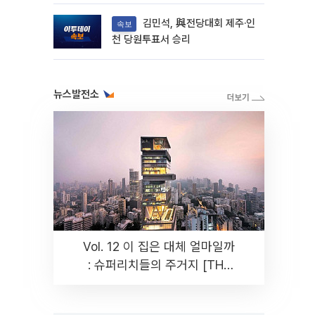
다
김민석, 與전당대회 제주·인
속보
천 당원투표서 승리
뉴스발전소
Vol. 12 이 집은 대체 얼마일까
: 슈퍼리치들의 주거지 [THE
RARE]