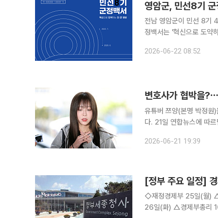
영암군, 민선8기 
전남 영암군이 민선 8기 4
정백서는 '혁신으로 도약하는
야별 성과를 체계적으로 
2026-06-22 08:52
변호사가 협박을?⋯쯔
유튜버 쯔양(본명 박정원)
다. 21일 연합뉴스에 따르면 서울중앙지법 민사90단독 김유성 판사는 지난달 21일 쯔양이 최 모 변
호사를 상대로 낸 손해배상 소송을 원고
2026-06-21 19:39
해액 2310만 원, 유튜브 
[정부 주요 일정] 경
◇재정경제부 25일(월) △MDBㆍUN과 함께하는 AI 개발협력, 한국형 AI 현장을 국제사회와 공유
26일(화) △경제부총리 10:00 국무회의(청와대) △통계(리서치) 조사에 「간편나라통계」 활용하세