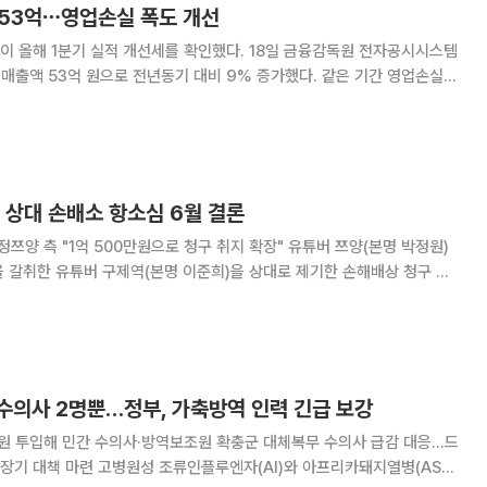
 53억⋯영업손실 폭도 개선
 실적 개선세를 확인했다. 18일 금융감독원 전자공시시스템
 매출액 53억 원으로 전년동기 대비 9% 증가했다. 같은 기간 영업손실은
6% 개선됐으며, 주식보상비용을 제외하면 6억원 수준을 기록했다. 회사
으로 연중 매출 규모가 가장 적은 시
 상대 손배소 항소심 6월 결론
 "1억 500만원으로 청구 취지 확장" 유튜버 쯔양(본명 박정원)
 갈취한 유튜버 구제역(본명 이준희)을 상대로 제기한 손해배상 청구 소
7일 쯔양이 구제
상 청구 소송 항소심 첫 변론기일
수의사 2명뿐…정부, 가축방역 인력 긴급 보강
억원 투입해 민간 수의사·방역보조원 확충군 대체복무 수의사 급감 대응…드
엔자(AI)와 아프리카돼지열병(ASF),