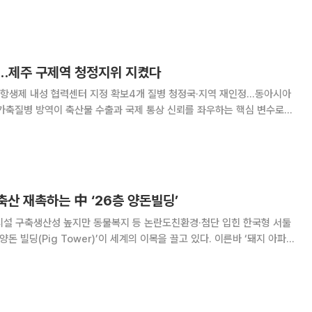
처장, 데이터 전문기업 ‘엔코아
…제주 구제역 청정지위 지켰다
 항생제 내성 협력센터 지정 확보4개 질병 청정국·지역 재인정…동아시아
계동물보건기구(WOAH) 총회에서 항생제 내성 대응과 청정국 지위를 동시
 구제역 백신접종 청정지역 지위가 재인정되면서
축산 재촉하는 中 ‘26층 양돈빌딩’
시설 구축생산성 높지만 동물복지 등 논란도친환경·첨단 입힌 한국형 서둘
트 양돈시설이다. 돼지가 들판이 아닌 20층이 넘는 건물 안에서 사육되는
 영화 속 장면이 아니다. 대표적