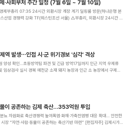
제·사회부처 주간 일정 (7월 6일 ~ 7월 10일)
쟁력 강화 TF(웨스틴조선 서울) △부총리, 외환시장 24시간 개
 회의 개최 7
0:00 국무회의(서울
제역 발생⋯인접 시·군 위기경보 '심각' 격상
원 양성 확인…초동방역팀 파견 및 긴급 방역17일까지 인근 지역 우제류
재 돼지 농장과 인근 소 농장에서 구제역
입했다. 농림축산식품부는 경북 예천군 소재 돼지 농
 500m 이내의 소 농장(5호)을 대
동물이 공존하는 김제 축산…353억원 투입
분뇨 자원화로 축산경쟁력 높여폭염·화재·가축전염병 대응 확대… 안전한
자연·사람·동물이 공존하는 축산기반 마련” [편집자주] 김제시가
원을 투입해 생산성과 환경, 방역, 안전을 아우르는 종합 대책을 추진한다.