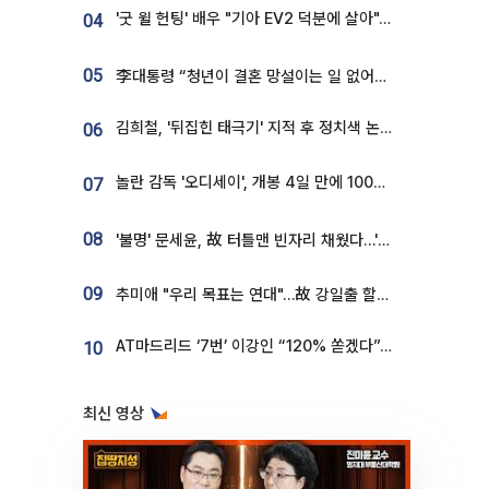
'굿 윌 헌팅' 배우 "기아 EV2 덕분에 살아"…교통사고 후 안전성 극찬
04
05
李대통령 “청년이 결혼 망설이는 일 없어야...제도상 불이익 조사”
김희철, '뒤집힌 태극기' 지적 후 정치색 논란…"좌우 떠나 우리나라 국기"
06
놀란 감독 '오디세이', 개봉 4일 만에 100만 돌파⋯'왕사남' 보다 빠르다
07
08
'불명' 문세윤, 故 터틀맨 빈자리 채웠다…'거북이' 눈물의 최종 우승
09
추미애 "우리 목표는 연대"…故 강일출 할머니 흉상 제막
AT마드리드 ‘7번’ 이강인 “120% 쏟겠다”⋯시메오네 감독 “필요한 선수”
10
최신 영상