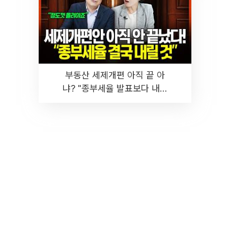
부동산 세제개편 아직 끝 아
냐? "종부세율 발표보다 내릴
것" 장기거주·양도세 전망 I 집
땅지성 I 김인만, 진미윤