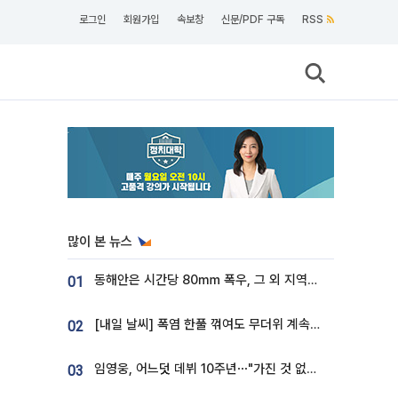
로그인
회원가입
속보창
신문/PDF 구독
RSS
많이 본 뉴스
동해안은 시간당 80㎜ 폭우, 그 외 지역은 폭염…‘극과 극 날씨’
01
[내일 날씨] 폭염 한풀 꺾여도 무더위 계속⋯동해안 이틀 연속 비
02
임영웅, 어느덧 데뷔 10주년⋯"가진 것 없던 시절, 내 앞엔 20명의 팬뿐"
03