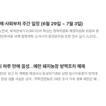
로 농가 경쟁력을 높이고, 가축분뇨 자원화와
제·사회부처 주간 일정 (6월 29일 ~ 7월 3일)
FPA 인구서머세미나 개최 △국
계청 및 아시아 개발은행(ADB
 하루 만에 음성…예천 돼지농장 방역조치 해제
‘양성’ 보고 뒤 개체별·재검사서 음성위기경보 상향·일시이동중지·방역대
 검출 사실은 남아…역학관련농장 38곳 조사 지속 경북 예천군 돼지
다는 정부 발표가 하루 만에 정정됐다. 경상북도 검사 결과를 토대로 구제
이후 돼지 개체별 검사와 기존 시료 재검사에서