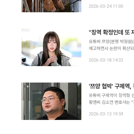
구제역 등 가축전염병이 
2026-03-24 11:00
형태로 현장에 투입되는 
"징역 확정인데 또 
유튜버 쯔양(본명 박정원
예고하면서 논란이 확산되
소리가 나오고 있다. 국민의힘 김장겸 의원은 18일 국회에서 쯔양 측 소송대리인 김태연 변호사와
2026-03-18 14:32
함께 기자회견을 열고 “
유튜버 구제역이 징역형 선고 후 재판소원
황앤씨 김소연 변호사는 
접적으로 침해당했는지 아닌지
2026-03-13 19:59
는 “아카라카쵸가 검찰에 