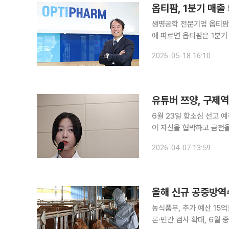
옵티팜, 1분기 매출
생명공학 전문기업 옵티팜이 올해 1분기
에 따르면 옵티팜은 1분기
7억2000만원으로 약 3
2026-05-18 16:10
관계자는 “1분기는 통상적
유튜버 쯔양, 구제역
6월 23일 항소심 선고 예정쯔양 측
이 자신을 협박하고 금전을
송의 항소심이 6월 결론 난다. 서울중앙지법 민사항소12-3부(조휴옥 부장판사)는 
2026-04-07 13:59
역을 상대로 제기한 손해배
올해 신규 공중방역
농식품부, 추가 예산 15
론·민간 검사 확대, 6월 중장기 대책 마련 고병원성 조류인플루