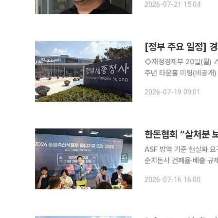
2026-07-21 15:04
대로 제기한 손해배상 소
[정부 주요 일정] 경
◇재정경제부 20일(월) △경제부총리 08:45 대외경제장관회의(세종청사), 13:30 부총리 취임 1
주년 타운홀 미팅(비공개) △제 271차 대외경제장관회의 개최 △확대간부회의 개최 21일(화) △
제부총리 10:00 국무회의(청와대) △재경부 1차관 14:00 대한민국 전략경제
2026-07-19 09:01
데호텔) △재경부 2차관 
한돈협회 “살처분 
ASF 방역 기준 현실화 
순치돈사 건폐율·배출 규제도 손질 대한한돈협회가 아프리카돼지열병(AS
로 돼지를 살처분한 농가
2026-07-16 16:00
부에 요구했다. 액비를 