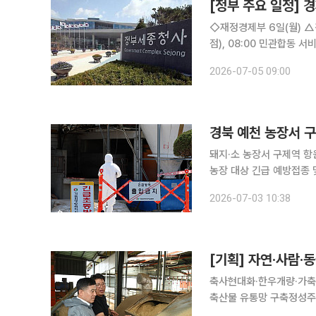
[정부 주요 일정] 경
◇재정경제부 6일(월) △경제부총리 07:35 24시간 외환시장 개장 계기 딜링룸 방문(하나은행 본
점), 08:00 민관합동 서비스산업 경
장 계기, 외환딜링룸 현장방문 △민관합동 서비스산업 경쟁력 강화 전담반(TF)제2차
2026-07-05 09:00
일(화) △경제부총리 1
경북 예천 농장서 구
돼지·소 농장서 구제역 항
농장 대상 긴급 예방접종 및 임상검사 실시 경북 예천군 소
이 발생함에 따라 정부가 긴급 방역 체계에 돌
2026-07-03 10:38
장(1호)과 해당 농장 반경
[기획] 자연·사람·
축사현대화·한우개량·가축
축산물 유통망 구축정성주 시장 “
올해 축산 분야에 353억