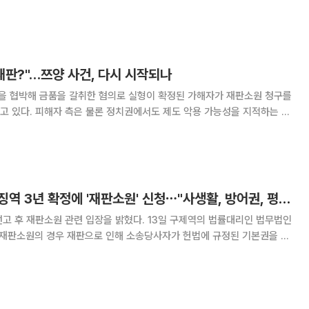
상시화하는 가운데 정부가 가축방역 인력 긴급 보강에 나섰다. 군 대체복무
공중방역수의사의 올해 신규 편입 인원
재판?"…쯔양 사건, 다시 시작되나
)을 협박해 금품을 갈취한 혐의로 실형이 확정된 가해자가 재판소원 청구를
고 있다. 피해자 측은 물론 정치권에서도 제도 악용 가능성을 지적하는 목
확정 판결을 받은 범죄자가 재판소원 제도를
'쯔양 협박' 구제역, 징역 3년 확정에 '재판소원' 신청⋯"사생활, 방어권, 평등권 침해"
 관련 입장을 밝혔다. 13일 구제역의 법률대리인 법무법인
“재판소원의 경우 재판으로 인해 소송당사자가 헌법에 규정된 기본권을 직
에 대해 판단하게 된다”라며 재판소원 신청 이유를 밝혔다. 김 변호사
임의제출한 USB 내 통화녹음파일은 17