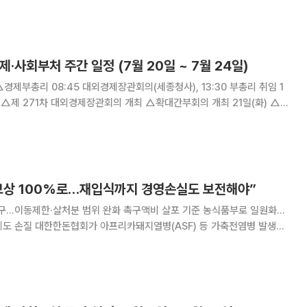
송 항소심에서 원심판결을 변경해 “피고는
제·사회부처 주간 일정 (7월 20일 ~ 7월 24일)
경
 포럼 Part II(서울 롯
14:
보상 100%로…재입식까지 경영손실도 보전해야”
요구…이동제한·살처분 범위 완화 촉구액비 살포 기준 농식품부로 일원화…
F) 등 가축전염병 발생으
에 보상금을 전액 지급하고, 재입식까지의 경영 손실도 보전해야 한다고 정
폐기물이 아닌 비료 자원으로 관리하고 농장의 생산성