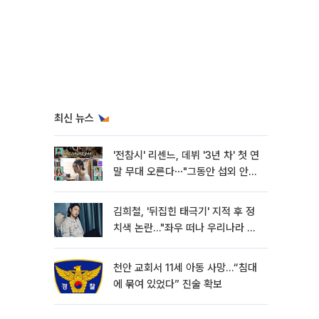
최신 뉴스
'전참시' 리센느, 데뷔 '3년 차' 첫 연
말 무대 오른다⋯"그동안 섭외 안
와"
김희철, '뒤집힌 태극기' 지적 후 정
치색 논란…"좌우 떠나 우리나라 국
기"
천안 교회서 11세 아동 사망…“침대
에 묶여 있었다” 진술 확보