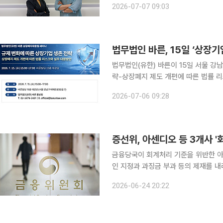
2026-07-07 09:03
법무법인 바른, 15일 ‘상장기
법무법인(유한) 바른이 15일 서울 강
략-상장폐지 제도 개편에 따른 법률 
밝혔다. 바른 상장폐지대응팀이 진행하는 이번 세미나는 2월 12일 금융위원회와 한국거래소가 발표
2026-07-06 09:28
한 ‘부실기업 신속·엄정 퇴출을 위한 
증선위, 아센디오 등 3개사 
금융당국이 회계처리 기준을 위반한 
인 지정과 과징금 부과 등의 제재를 내리기로 했다. 금융위원회 산하 증권
차 회의를 열고 이들 3개사에 대한 조치안을 의결했다고 밝
2026-06-24 20:22
체 아센디오는 종속기업 투자주식 손상