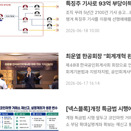
특징주 기사로 93억 부당이
조직 꾸려 5년간 2100건 기사 송고
챙겨 특징주 기사를 이용해 선행매매를 한 전·현직 기자들이 검찰에 송치됐다. 금융당국이 전·현직
기자들이 연루된 특징주 기사 선행매매 
2026-06-18 10:00
제48대 한국공인회계사회 회장으로 연
회계기본법과 지방자치법, 공인회계사법
을 높여 신뢰받는 자본시장을 만들고,
2026-06-17 16:14
구상이다. 최 회장은 17일 서울
개정 특금법 시행 앞두고 코인마켓 거래
소 부담 확대실명계좌 확보는 재신고 통과 이후에도 