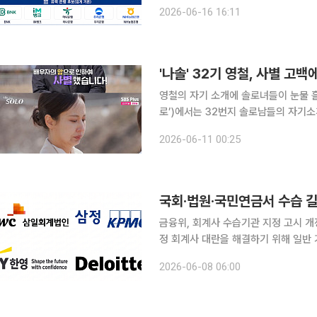
대한 진입규제가 강화되면서 국내 코인
2026-06-16 16:11
금융정보법이 8월 20일부터 시행될 
'나솔' 32기 영철, 사별 
영철의 자기 소개에 솔로녀들이 눈물 흘렸다. 10일 방송된 SBS Plus ‘나는 SOLO’
로’)에서는 32번지 솔로남들의 자기소개가 이어졌다. 이날 가장 먼저 
인회계사라고 밝혔다. 그는 “대형 회계
2026-06-11 00:25
1981년생으로 1년의 결혼 생활 끝에
금융위, 회계사 수습기관 지정 고시 개정 지
정 회계사 대란을 해결하기 위해 일반
시장의 반응은 여전히 냉랭하다. 구조
2026-06-08 06:00
기 때문이다. 7일 업계에 따