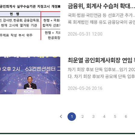
금융위, 회계사 수습처 확대
국회·법원·국민연금 등 선호기관 추가
록 회계법인 채용 유도 금융당국이 공인회계사 시험 합격자들의 수습처 부족 문제를 해결하기 위해
실무수습기관을 확대하고 수습처를 찾
2026-05-31 12:00
는 방안을 추진한다. 
최운열 공인회계사회장 연임
차기 회장 후보 단독 입후보…임기 2028년 6월까지 최운열 한국공
다. 차기 회장 후보자 공모에 단독 입후보하면
계사회에 따르면 지난 22일까지 진행
2026-05-26 20:16
임원 등 선거 규정상 회장 입후보자가 
1
2
3
4
5
6