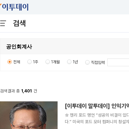
검색
전체
1주
1개월
1년
직접입력
검색결과 총
1,401
건
[이투데이 말투데이] 인익
☆ 헨리 포드 명언 “성공의 비결이 있다면, 그것은 타인의 입장이 되어서 모든 것을 생각하는 것이
다.” 미국의 포드 모터 컴퍼니의 창설자다. 15세에 기계공이 되어 에디슨 회사에서 기술 책임자로까
지 일을 하다가 퇴사했다. 이후 그는 40