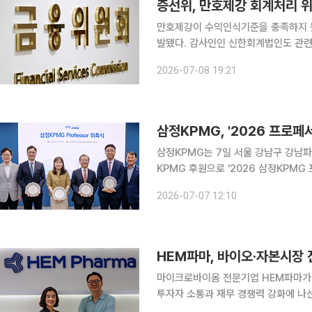
증선위, 만호제강 회계처리 
만호제강이 수익인식기준을 충족하지 
발됐다. 감사인인 신한회계법인도 관련
대상에 올랐다. 금융위원회 산하 증권선물위원회는 8일 제13차 회의에서 회계처리기준을 위반해 재
2026-07-08 19:21
무제표를 작성·공시한 만호제강에 대
삼정KPMG, '2026 프로
삼정KPMG는 7일 서울 강남구 강남
KPMG 후원으로 '2026 삼정KPMG 프
KPMG 프로페서는 회계·감사·세무·E
2026-07-07 12:10
통해 국내 회계산업 발전과 학술 연구
HEM파마, 바이오·자본시장 
마이크로바이옴 전문기업 HEM파마가
투자자 소통과 재무 경쟁력 강화에 나
영 체계도 고도화한다는 계획이다. HEM파마는 권해순 상무를 IR·PR 총괄(CCO), 차지호 이사를