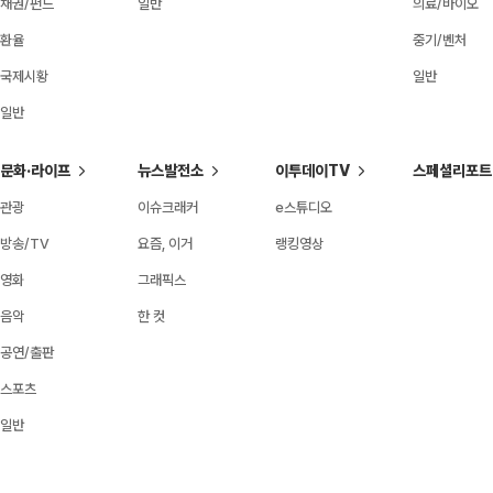
채권/펀드
일반
의료/바이오
환율
중기/벤처
국제시황
일반
일반
문화·라이프
뉴스발전소
이투데이TV
스페셜리포트
관광
이슈크래커
e스튜디오
방송/TV
요즘, 이거
랭킹영상
영화
그래픽스
음악
한 컷
공연/출판
스포츠
일반