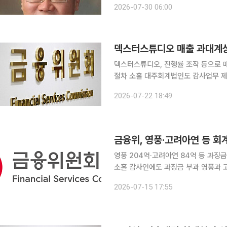
2026-07-30 06:00
업화’를 비롯해 자기 일을 완벽하게 해
덱스터스튜디오 매출 과대계상
덱스터스튜디오, 진행률 조작 등으로 
절차 소홀 대주회계법인도 감사업무 제한 덱스터스튜디오가 제작이 무산되거나 계약금액을
늘린 프로젝트를 바탕으로 가공매출을 
2026-07-22 18:49
계상과 외부감사 방해도 함께 지적되면
금융위, 영풍·고려아연 등 회
영풍 204억·고려아연 84억 등 과
소홀 감사인에도 과징금 부과 영풍과 고려아연 등 4개사가 회계처리기준 위반으로 금융당국 제재를
받았다. 금융위원회는 회사와 회사관계자
2026-07-15 17:55
금융위원회는 15일 제13차 회의에서