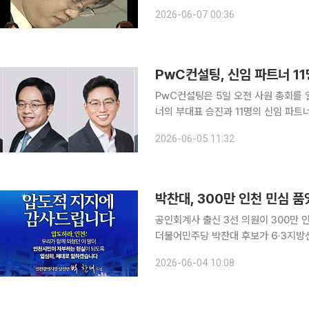
SNS를 탐방 후 주식 창을 확인했다.
2026-06-07 00:36
주식 투자를 이어가
PwC컨설팅, 신임 파트너 1
PwC컨설팅은 5일 오전 사원 총회를 
너의 부대표 승진과 11명의 신임 파트
개편과 맞물려 단행된 것으로, 급변하
2026-06-05 11:32
박찬대, 300만 인천 민심 
공인회계사 출신 3선 의원이 300만 
더불어민주당 박찬대 후보가 6·3지방
을 되찾았다. 4일 이투데이 취재를 종합하면 개표율 99.99% 기준 박 당선인은 80만9406표
2026-06-04 10:08
(52.84%)를 획득해 70만5609표(