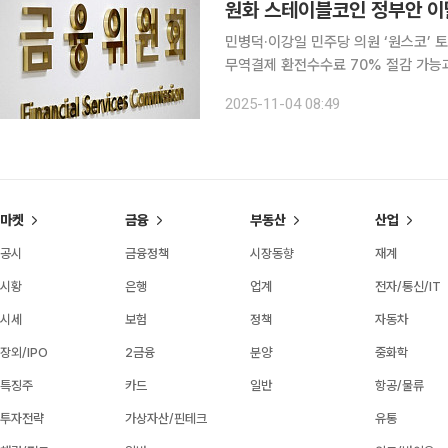
원화 스테이블코인 정부안 이
민병덕·이강일 민주당 의원 ‘원스코’ 
무역결제 환전수수료 70% 절감 가능과세체계 
스코(원화 스테이블코인)’ 법안의 추
2025-11-04 08:49
국회에 계류 중인 7개 법안과 조율 과
마켓
금융
부동산
산업
공시
금융정책
시장동향
재계
시황
은행
업계
전자/통신/IT
시세
보험
정책
자동차
장외/IPO
2금융
분양
중화학
특징주
카드
일반
항공/물류
투자전략
가상자산/핀테크
유통