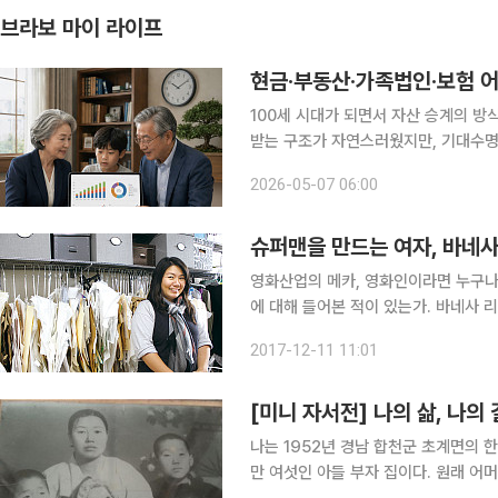
브라보 마이 라이프
현금·부동산·가족법인·보험 
100세 시대가 되면서 자산 승계의 방
받는 구조가 자연스러웠지만, 기대수명
접어들면서 이제는 손주 세대까지 함께
2026-05-07 06:00
에서도 변화가 나타나고 있다. “자녀에
슈퍼맨을 만드는 여자, 바네사
영화산업의 메카, 영화인이라면 누구나 
에 대해 들어본 적이 있는가. 바네사 
다 더 흥미진진하다. 공식 타이틀은 ‘패브리
2017-12-11 11:01
을 총칭하는 ‘FX’ 분야에 속해 있는 
[미니 자서전] 나의 삶, 나의 
나는 1952년 경남 합천군 초계면의 한
만 여섯인 아들 부자 집이다. 원래 어머니는 아들만 일곱을 나으셨는데 첫 째는 돌도 못 넘기고 잃었