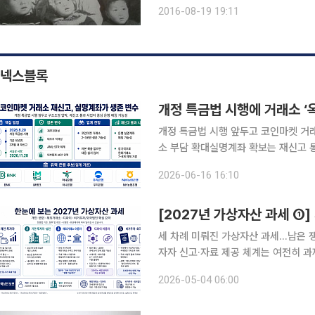
다고 한다. 그 후 집안의 귀한 첫 아들
2016-08-19 19:11
애를 태웠고, 어릴 때 비행기만 떠도 
넥스블록
개정 특금법 시행에 거래소 ‘옥
개정 특금법 시행 앞두고 코인마켓 거래
소 부담 확대실명계좌 확보는 재신고 통과 이후에도 
대한 진입규제가 강화되면서 국내 코인
2026-06-16 16:10
금융정보법이 8월 20일부터 시행될 
[2027년 가상자산 과세 ①]
세 차례 미뤄진 가상자산 과세…남은 
자자 신고·자료 제공 체계는 여전히 
백은 여전250만 원 공제·22% 과세
2026-05-04 06:00