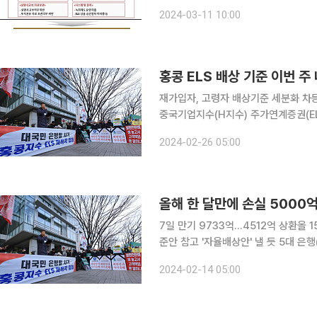
했다. 영업점에 배포한 안내자료에 ‘과거
2024-03-11 10:00
실이 단 한번도 없었던 검증된 상품입
홍콩 ELS 배상 기준 이번 주
재가입자, 고령자 배상기준 세분화 차등화은행 
중국기업지수(H지수) 주가연계증권(EL
등화하는 방식을 적용한다. 금융감독원
2024-02-26 05:00
올해 한 달만에 손실 5000
7일 만기 9733억…4512억 상환올 
준안 참고 '자율배상안' 낼 듯 5대 은행(KB국민·신한·하나·우리·NH농협은행)이 판매한 홍콩항셍중
국기업지수(H지수) 주가연계증권(ELS)
2024-02-14 05:00
섰다. 피해 규모가 늘어나면서 금융당