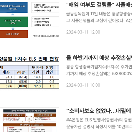
"배임 여부도 걸림돌" 자율배
금융감독원이 11일 내놓은 홍콩항셍중
고 시중은행들의 고심이 깊어졌다. A은행 관계자는 "금감원의 검사 결과가 아직 확정적으로 나온 것
은 아니지만 존중한다"면서도 "워낙 
2024-03-11 12:00
준
올 하반기까지 예상 추정손실액
홍콩 항셍중국기업지수(H지수) 주가연계
기까지 예상 추정손실액은 5조8000억 원에 달한다. 금융감독원은 1
'홍콩 H지수 ELS 검사결과 및 분쟁
2024-03-11 10:00
다. 금감원에 따르면 홍콩 H지수 기
“소비자보호 없었다…대필에 
#A은행은 ELS 발행사(증권사)의 증
운용자산 설명서 작성시 이를 10년으로