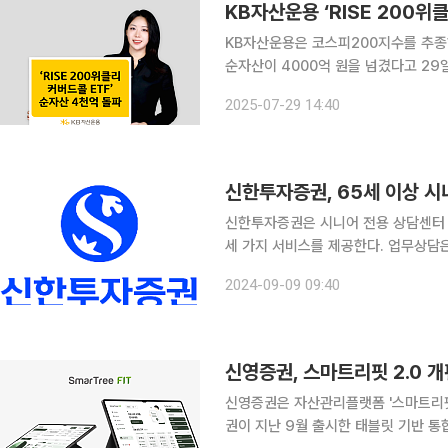
KB자산운용 ‘RISE 200위
KB자산운용은 코스피200지수를 추종하
순자산이 4000억 원을 넘겼다고 29일 밝혔다. 최근 코스피가 3200선을 
에서 시장에서는 한미 무역협상과 세법 개
2025-07-29 14:40
안정적 현금 흐름을 확보하려는 투
신한투자증권, 65세 이상 시
신한투자증권은 시니어 전용 상담센터 신설
세 가지 서비스를 제공한다. 업무상담
한 설명을 제공하며 고객의 투자 성향과
2024-09-09 09:40
한, 증권 외 앱 관련 문의 등 기타상
신영증권, 스마트리핏 2.0 
신영증권은 자산관리플랫폼 '스마트리핏 2.0'을 개편했
권이 지난 9월 출시한 태블릿 기반 통