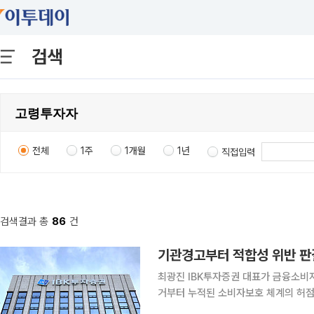
검색
전체
1주
1개월
1년
직접입력
검색결과 총
86
건
최광진 IBK투자증권 대표가 금융소비
거부터 누적된 소비자보호 체계의 허
험 상품을 판매한 사건에서 법원이 회사의 손해배상책