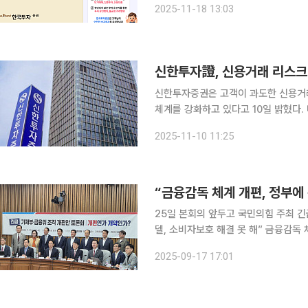
2025-11-18 13:03
투자자 보호 및 투자자 경각심 제고를 위
신한투자證, 신용거래 리스크 
신한투자증권은 고객이 과도한 신용거래
체계를 강화하고 있다고 10일 밝혔다
급변 상황에서도 안정적인 신용 리스크
2025-11-10 11:25
빠르게 증가하며 레버리지 투자가 증가
“금융감독 체계 개편, 정부에
25일 본회의 앞두고 국민의힘 주최 긴
델, 소비자보호 해결 못 해” 금융감독 체계 개편을 둘러싼 국회 충돌이 본격화할 조짐이다. 기획재정
위원회·정무위원회 소속 국민의힘 의원
2025-09-17 17:01
고 17일 긴급토론회를 개최했다. 더불