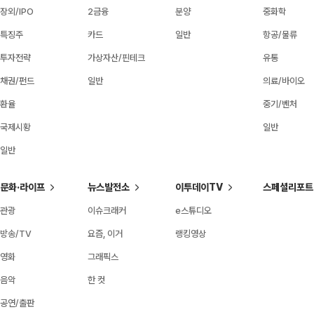
장외/IPO
2금융
분양
중화학
특징주
카드
일반
항공/물류
투자전략
가상자산/핀테크
유통
채권/펀드
일반
의료/바이오
환율
중기/벤처
국제시황
일반
일반
문화·라이프
뉴스발전소
이투데이TV
스페셜리포트
관광
이슈크래커
e스튜디오
방송/TV
요즘, 이거
랭킹영상
영화
그래픽스
음악
한 컷
공연/출판