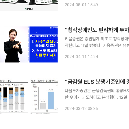
품 매매 등 창구에서 이루어지던 고객
2024-08-01 15:49
리를 종이 서류 없이 즉시 실행할 수 있
키움증권은 증권업계 최초로 청각장애인
작한다고 11일 밝혔다. 키움증권은 유튜브 채널K를 통해 금융소비자에게 필요한 다양한 교육 컨텐
츠를 제공하고 있으며, 특히 수어서비
2024-04-11 14:24
작할 때 느낄 수 있는 여러 어려움을 
“금감원 ELS 분쟁기준안에 
다올투자증권은 금융감독원의 홍콩H지수
한 우려가 과도하다고 분석했다. 12일 김지원 다올투자증권 연구원은 “금융감독원은 전날 홍콩H지
수 기초 ELS 관련 검사결과 및 분쟁
2024-03-12 08:36
른 누적손실 증가, 판매사들의 영업경