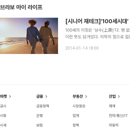
브라보 마이 라이프
[시니어 재테크]‘100세시대
100세의 이칭은 ‘상수(上壽)’다. 병
이란 뜻도 담겨있다. 의학의 힘으로 젊
세는 이제 더이상 꿈이 아닌 현실이됐
2014-01-14 18:00
2020년 무렵이면 90세에 도달할 것
마켓
금융
부동산
산업
공시
금융정책
시장동향
재계
시황
은행
업계
전자/통신/IT
시세
보험
정책
자동차