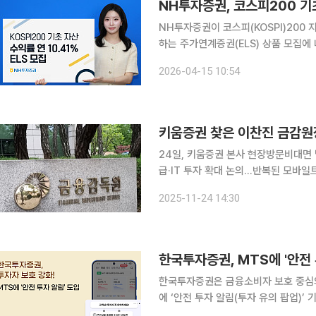
NH투자증권, 코스피200 기초 
NH투자증권이 코스피(KOSPI)200
하는 주가연계증권(ELS) 상품 모집에 나섰다. 15일 NH투자증권은 KOSPI200
65% 넘게 하락하지 않으면 연 10.41
2026-04-15 10:54
모집한다고 밝혔다. 이번에 출시된 상
키움증권 찾은 이찬진 금감원
24일, 키움증권 본사 현장방문비대면
급·IT 투자 확대 논의…반복된 모바일트레이딩시스
종합금융투자사업자(종투사)로 지정된 
2025-11-24 14:30
체계, 모험자본 공급 계획, IT 안정성
한국투자증권, MTS에 '안전 
한국투자증권은 금융소비자 보호 중심의
에 ‘안전 투자 알림(투자 유의 팝업)’
정의 제도 정비를 추진하고 있다고 1