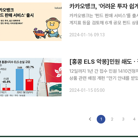
카카오뱅크, '어려운 투자 쉽게'
카카오뱅크는 '펀드 판매 서비스'를 출시했다고 16일 밝혔다.
계지표 등을 검토해 6개 공모 펀드 상
아 기업 주식에 투자하는 펀드, 미국 배
2024-01-16 09:13
미국 기업 채권 위주 펀드, 공모주와 
[홍콩 ELS 악몽]민원 쇄도
12일까지 1년 간 접수 민원 1410건정
상품 관련 배점 개편 “만기 안내를 받았는데 손실률이 -52.1%다. 입금된 금액을 보니 숨이 막히고
손까지 떨렸다. 아직 만기가 세 개 더
2024-01-15 05:00
니 내 돈은 누가 책임지나.” 은
1
2
3
4