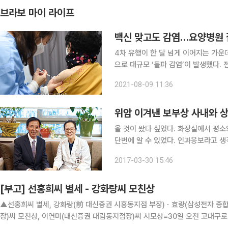
브라보 마이 라이프
백신 맞고도 감염…요양병원 
4차 유행이 한 달 넘게 이어지는 가운
으로 대규모 ‘돌파 감염’이 발생했다
못한 영향이라며 앞으로 더 많은 돌파감염 사례가
2021-08-09 11:36
기장군에 위치한 요양병원 관련 누적 
위암 이겨낸 보부상 사내와 
올 것이 왔다 싶었다. 화장실에서 평소
단번에 알 수 있었다. 인과응보라고 생
었다. 하지만 생을 포기할 수는 없었다
2017-03-30 15:46
교 구로병원에서 만난 오성표(吳聖杓·
[부고] 선홍희씨 별세 - 강화랑씨 모친상
▲선홍희씨 별세, 강화랑(前 대신증권 시흥동지점 부장)ㆍ효랑(삼성전자 종
장)씨 모친상, 이연미(대신증권 대림동지점장)씨 시모상=30일 오전 고대구로병원