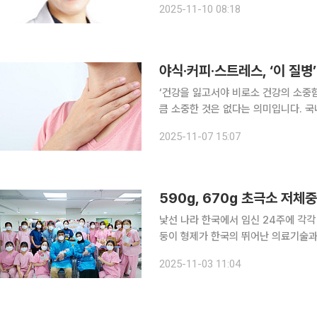
2025-11-10 08:18
는 물론 여성 비뇨의학에 대한 사회적 
야식·커피·스트레스, ‘이 질병
‘건강을 잃고서야 비로소 건강의 소중
큼 소중한 것은 없다는 의미입니다. 국
일상생활에서 알아두면 도움이 되는 알찬 건강정보를 소
2025-11-07 15:07
활습관, 스트레스 등으로 역류성 식도
590g, 670g 초극소 저체
낯선 나라 한국에서 임신 24주에 각각
둥이 형제가 한국의 뛰어난 의료기술과 의료
학교 구로병원에 따르면 올해 7월 20
2025-11-03 11:04
는 예기치 못한 진통으로 한 병원 응급