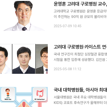
윤영훈 고려대 구로병원 교수
고려대학교 구로병원은 윤영훈 응급의학
이 추진하는 90억 원 규모의 볼리비아
PMC(Project Management C
2025-07-09 10:45
9일 밝혔다. 이번 사업은 2028년 
고려대 구로병원·카이스트 연
국내 연구진이 최첨단 심장혈관 융합영
시험을 통한 입증에 성공했다. 김진원 고려대 구로병원 심혈관센터 교수·유홍기 카이스트 기계공학
화 교수 연구팀(강동오 고려대 구로병
2025-05-08 11:12
원 고려대 안산병원 교수)은 ‘광간섭 
국내 대학병원들, 아시아 최대
서울대병원은 국내 주요 대학병원들이 참
KIDS) 코호트 후속연구가 올해부터 더욱 확대된다고 7일 