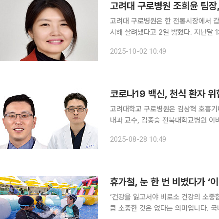
고려대 구로병원 조희윤 팀장,
고려대 구로병원은 한 전통시장에서 
시해 살려냈다고 2일 밝혔다. 지난달 13일 오후 1시경 동대문구 청량리전통시장의 한 가게 안에서
한 여성이 갑자기 의식을 잃고 쓰러졌
2025-10-02 10:49
조희윤 팀장이 현장 상황을 파악한 뒤
코로나19 백신, 천식 환자 
고려대학교 구로병원은 김상혁 호흡기
내과 교수, 김종승 전북대학교병원 
교수)이 코로나19 백신 접종의 천식 환자
2025-08-28 10:49
인했다고 28일 밝혔다
휴가철, 눈 한 번 비볐다가 ‘
‘건강을 잃고서야 비로소 건강의 소중
큼 소중한 것은 없다는 의미입니다. 국