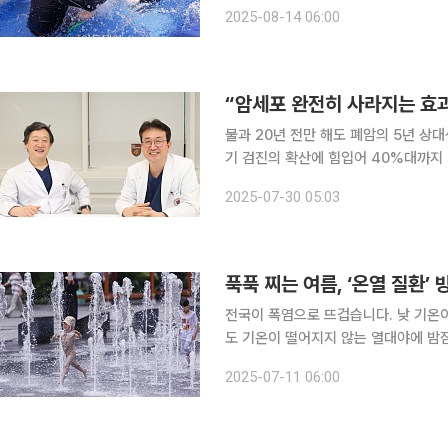
일상생활에서 알아두면 도움이 되는 알찬 건강정보를 소개
2025-08-14 06:00
시설, 캠핑장 등 다중이용시설 사용이 
“암세포 완전히 사라지는 효
불과 20년 전만 해도 폐암의 5년 상
기 검진의 확산에 힘입어 40%대까지 
근 본지와 만난 고려대학교 구로병원 
2025-07-30 05:03
(심장혈관흉부외과) 교수는 폐암의 높은
푹푹 찌는 여름, ‘온열 질환’
전국이 폭염으로 뜨겁습니다. 낮 기온이
도 기온이 떨어지지 않는 열대야에 밤
강관리가 그 어느 때보다 중요합니다.
2025-07-11 06:00
관리 방법을 소개합니