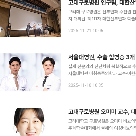
고대구로병원 연구팀, 대한산
고려대 구로병원은 산부인과 주진원 전공
지 개최된 ‘제111차 대한산부인과 학
21일 밝혔다. 연구팀은 ‘임신성 고혈압 및 임신성 당뇨 동물 모델에서 산후 중재에 따른 변화의 장기
2025-11-21 10:06
추적 연구’란 주제로 발표했다. 임신 
서울대병원, 수술 합병증 3개
실제 전문의의 진단처럼 복합적으로 수술 
서울대병원 마취통증의학과 교수·이현훈
의 데이터를 바탕으로 3가지 수술 합병
2025-11-10 10:35
능을 
고대구로병원 오미미 교수, 
고려대학교 구로병원은 오미미 비뇨의학과
추계학술대회에서 올해의 여성비뇨의학자상을 수상했
비뇨의학회가 여성 비뇨의학 분야 발전