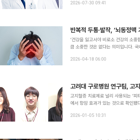
2026-07-30 09:41
엘케이 류위선 전무로 구성됐다. 연구
반복적 두통·발작, ‘뇌동정맥 
‘건강을 잃고서야 비로소 건강의 소중
큼 소중한 것은 없다는 의미입니다. 국
일상생활에서 알아두면 도움이 되는 알찬 건강정보를 소
2026-04-18 06:00
적으로 형성되지 않아 동맥과 정맥이 
고지혈증 치료제로 널리 사용되는 ‘피
에서 항암 효과가 있는 것으로 확인됐다. 고려대학교 구로병원은 서재홍 종양내과 교수 연구팀
영·김윤재·정은선 고려대학교 의과대학
2026-01-05 10:31