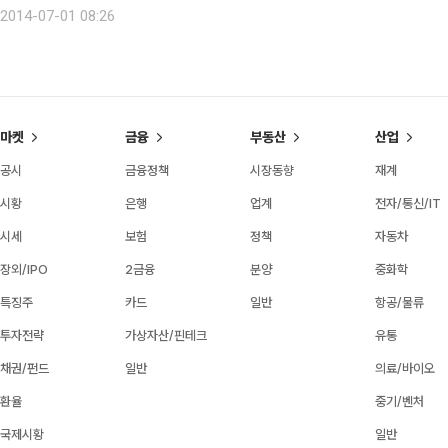
2014-07-01 08:26
마켓
금융
부동산
산업
공시
금융정책
시장동향
재계
시황
은행
업계
전자/통신/IT
시세
보험
정책
자동차
장외/IPO
2금융
분양
중화학
특징주
카드
일반
항공/물류
투자전략
가상자산/핀테크
유통
채권/펀드
일반
의료/바이오
환율
중기/벤처
국제시황
일반