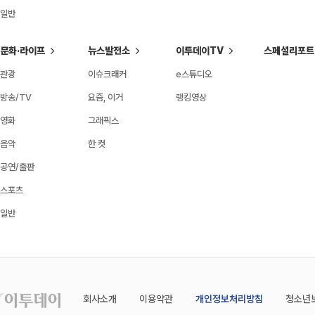
일반
문화·라이프
뉴스발전소
이투데이TV
스페셜리포트
관광
이슈크래커
e스튜디오
방송/TV
요즘, 이거
랭킹영상
영화
그래픽스
음악
한 컷
공연/출판
스포츠
일반
회사소개
이용약관
개인정보처리방침
청소년