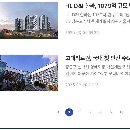
HL D&I 한라, 1079억 
HL D&I 한라는 1079억 원 규모의
다. 남구로역세권 재개발사업은 서울시 구로구 715-24번지 일원에 지하 3층~지상 19층 규모의 공
동주택 299가구와 부대복리시설을 신
2025-03-05 09:39
착공일로부터 33개월
고대의료원, 국내 첫 민간 주
정몽구 현대차 명예회장 백신개발 위해 
건위기 대응에 기여”정부·모더나·아카데미아·바이오기업
간 주도 전주기 백신개발 플랫폼인 ‘백
2025-02-20 11:18
백신혁신센터는 효과적이고 안전한 백신
1
2
3
4
5
6