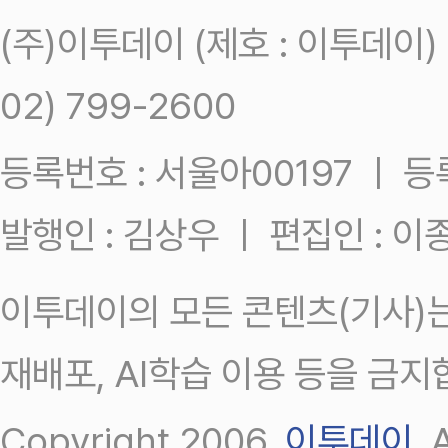
(주)이투데이 (제호 : 이투데이
02) 799-2600
등록번호 : 서울아00197 ㅣ 등록일
발행인 : 김상우 ㅣ 편집인 : 
이투데이의 모든 콘텐츠(기사)는
재배포, AI학습 이용 등을 금지
Copyright 2006.
이투데이
.