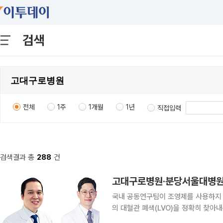
검색
전체
1주
1개월
1년
직접입력
검색결과 총
288
건
국내 공동연구팀이 조영제를 사용하지 
의 대혈관 폐색(LVO)을 정확히 찾아내는 AI 
구로병원 김치경 신경과 교수, 분당서