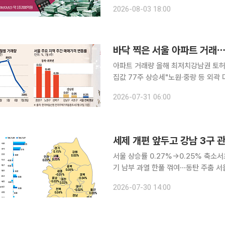
산 과세 원칙을 전면에 내세웠다. 실거
2026-08-03 18:00
자, 초고가 주택 보유자는 부담을 높이
바닥 찍은 서울 아파트 거래
아파트 거래량 올해 최저치강남권 토허
집값 77주 상승세"노원·중랑 등 외곽 더 오를 것" 세제 개편을 앞두고 서울
어지고 있다. 매수자는 정책 불확실성
2026-07-31 06:00
거둬들이면서 거래량이 올해 최저 수준
세제 개편 앞두고 강남 3구
서울 상승률 0.27%→0.25% 축
기 남부 과열 한풀 꺾여⋯동탄 주춤 서울 아파트값 상승세가 2주 연속 둔화했다. 대출 규제와 세제
개편을 앞둔 관망세에 강남 3구와 한강
2026-07-30 14:00
으로 대출 한도 축소 여파가 작은 중저