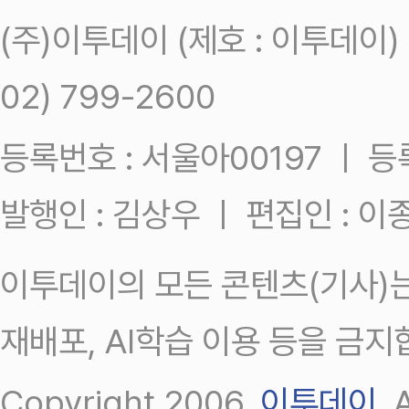
(주)이투데이 (제호 : 이투데이
02) 799-2600
등록번호 : 서울아00197 ㅣ 등록일
발행인 : 김상우 ㅣ 편집인 : 
이투데이의 모든 콘텐츠(기사)는
재배포, AI학습 이용 등을 금지
Copyright 2006.
이투데이
.