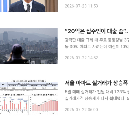
외에 별도 부담금을 부과하는 방안이 
2026-07-23 11:53
등 대출 규모를 제한하는 기존 양적규
“20억은 집주인이 대출 좀”
강력한 대출 규제 때 주로 등장강남 3구 
동 30억 아파트 사려는데 예산이 10
출받는 형태(잔금 유예)로 거래 가능할까요?" 성동구에서 공인중개업소를 운영하는 
2026-07-22 14:52
은 문의다. A 씨는 "대통령 분당 아파
서울 아파트 실거래가 상승폭 확
5월 매매 실거래가 전월 대비 1.33% 올라전
실거래가격 상승세가 다시 확대됐다. 5월
다 상승 폭이 커졌고, 전세가격도 1.0
2026-07-22 06:00
이 전세를 크게 웃돌며 임대차 시장의