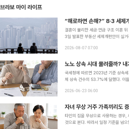
브라보 마이 라이프
“해로하면 손해?” 8·3 세제
결혼이 불리한 세금·연금 구조 이혼 뒤 1
3일 발표한 부동산 세제개편안이 실거주
각 집 한 채를 보유한 고령 부부에게
2026-08-07 07:00
다는 분석이 나온다. 종합부
노노 상속 시대 물려줄까? 내
국세청에 따르면 2023년 기준 상속세가
체 상속 건수의 53.7%에 달했다. 이
다. 전년보다 3조 9100억 원 늘어난
2026-06-23 06:00
이다. 5년 전인 6조 6100억 원과 비
자녀 무상 거주 가족끼리도 
타인의 집을 무상으로 사용하는 경우, 
것으로 본다. 따라서 일정 기준을 넘으면