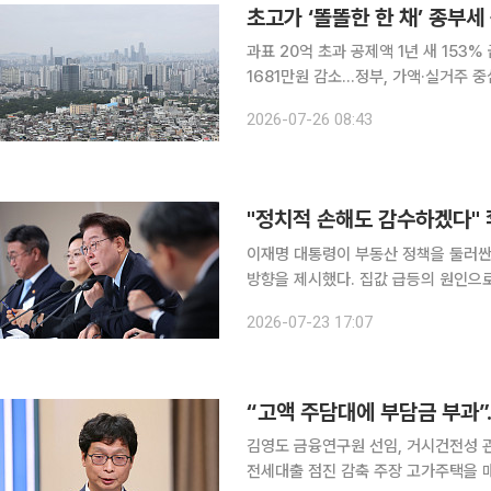
초고가 ‘똘똘한 한 채’ 종부세
과표 20억 초과 공제액 1년 새 153
1681만원 감소…정부, 가액·실거주 중심 개편 검토 과세표준 20억원이 넘
종합부동산세 세액공제액이 4년 만에 최
2026-07-26 08:43
153.2% 늘었고 전체 주택분 종부세
"정치적 손해도 감수하겠다" 
이재명 대통령이 부동산 정책을 둘러싼
방향을 제시했다. 집값 급등의 원인으로
관리와 공급 확대를 병행해야 한다고 
2026-07-23 17:07
적인 개선 과제도 
“고액 주담대에 부담금 부과”
김영도 금융연구원 선임, 거시건전성 
전세대출 점진 감축 주장 고가주택을 매입하거나 고액의 주택담보대출을 받는 차주에게 대출금리