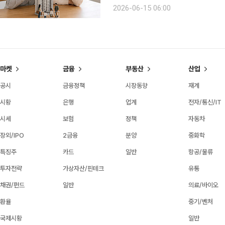
처럼 가족이나 친족 사이에서 주택을 
2026-06-15 06:00
확인할 필요가 있다. 무상 사용
마켓
금융
부동산
산업
공시
금융정책
시장동향
재계
시황
은행
업계
전자/통신/IT
시세
보험
정책
자동차
장외/IPO
2금융
분양
중화학
특징주
카드
일반
항공/물류
투자전략
가상자산/핀테크
유통
채권/펀드
일반
의료/바이오
환율
중기/벤처
국제시황
일반