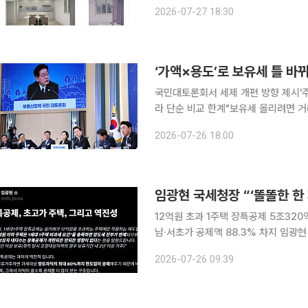
무’ 2차가 계약 단계에서 잇따른 논란
2026-07-27 18:30
·VR)와 실제 설계 내용이 일부 달라
‘가액×용도’로 보유세 틀 바
국민대토론회서 세제 개편 방향 제시'주
라 단순 비교 한계"보유세 올리려면 거래세 퇴로도 열어야" 정부
곽이 드러나고 있다. 이재명 대통령은 '
2026-07-26 18:00
구상을 제시했지만, 근거로 제시한 해
12억원 초과 1주택 장특공제 5조320
남·서초가 공제액 88.3% 차지 임광현 국세청장이 초고가 1세대1주택에 양도소득세 장기보유특별
공제를 한도 없이 적용하는 현행 제도
2026-07-26 09:39
커져 고가주택 보유자의 부동산 불로소