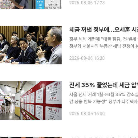
2026-08-06 17:23
과가 나타나기까지 상당한 시간이 걸
세금 꺼낸 정부에…오세훈 서울
정부 세제 개편에 “매물 잠김, 전·월
정부와 서울시의 부동산 해법 전쟁이 
부담을 높여 수요를 억제하는 카드를 
2026-08-06 16:20
공급이 근본적인 처방이라고 전면 반박
전세 35% 줄었는데 세금 압
서울 전세 거래 1월→6월 35% 감
값 상승 반복 가능성” 정부가 다주택자와 임대사업자에 대한 세 부담을 강화하면서 전·월세 시장의
공급 위축 우려가 커지고 있다. 실거
2026-08-05 16:30
료 상승 압력이 커질 수 있다는 우려가