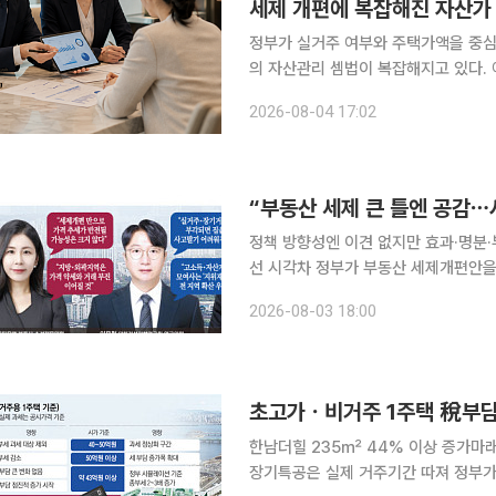
세제 개편에 복잡해진 자산가
정부가 실거주 여부와 주택가액을 중
의 자산관리 셈법이 복잡해지고 있다.
매도·증여·갈아타기 관련 상담이 본격
2026-08-04 17:02
“부동산 세제 큰 틀엔 공감⋯
정책 방향성엔 이견 없지만 효과·명분
선 시각차 정부가 부동산 세제개편안을 내놓으면서 실거주 1주택자 보호와 초고가·비거주 주택 과세
강화라는 방향을 분명히 했다. 전문가
2026-08-03 18:00
날지, 정책의 명분은 충분한지, 예상 
한남더힐 235㎡ 44% 이상 증가마래
장기특공은 실제 거주기간 따져 정부가 올해 세제개편안을 통해 ‘보유’보다 ‘거주’를 우선하는 부동