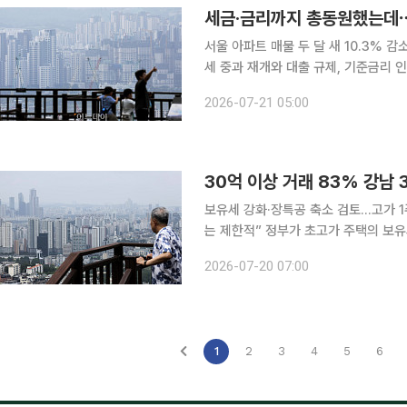
세금·금리까지 총동원했는데⋯
서울 아파트 매물 두 달 새 10.3% 감소공급 
세 중과 재개와 대출 규제, 기준금리 
매물은 오히려 감소하고 있다. 양도세
2026-07-21 05:00
상승 기대까지 이어지면서 집주인들이
보유세 강화·장특공 축소 검토…고가 1
는 제한적” 정부가 초고가 주택의 보유세를 강화하고 장기보유특별공제를 축소하는 방향으로 세제
개편을 추진할 경우 부담 증가도 강남
2026-07-20 07:00
상 주택 거래 10건 중 8건 이상이 강
1
2
3
4
5
6