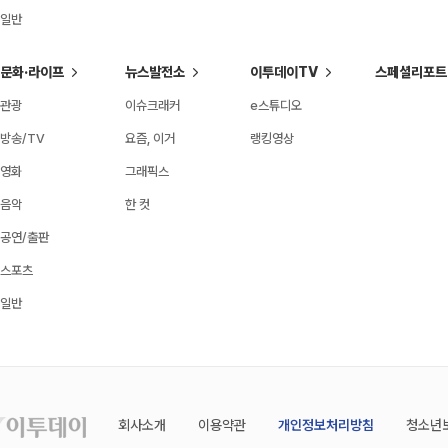
일반
문화·라이프
뉴스발전소
이투데이TV
스페셜리포트
관광
이슈크래커
e스튜디오
방송/TV
요즘, 이거
랭킹영상
영화
그래픽스
음악
한 컷
공연/출판
스포츠
일반
회사소개
이용약관
개인정보처리방침
청소년