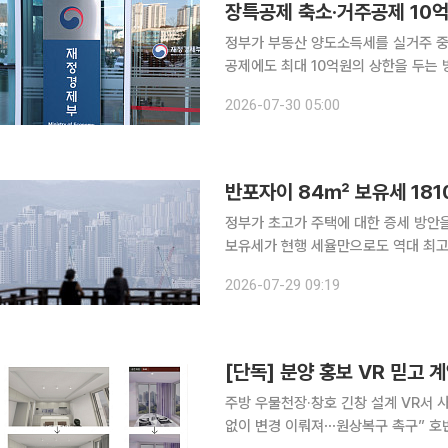
장특공제 축소·거주공제 10
정부가 부동산 양도소득세를 실거주 
공제에도 최대 10억원의 상한을 두는 방안을 검토하고 있다. 2
달 초 발표하는 세제개편안에 장특공제
2026-07-30 05:00
정부가 초고가 주택에 대한 증세 방안
보유세가 현행 세율만으로도 역대 최고
정시장가액비율, 공시가격 현실화율까지
2026-07-29 09:19
수 있다는 전망이 
[단독] 분양 홍보 VR 믿고
주방 우물천장·창호 긴창 설계 VR서
없이 변경 이뤄져⋯원상복구 촉구” 호반건설이 경기 김포시 사우동 527일대에 분양한 ‘호반써밋 풍