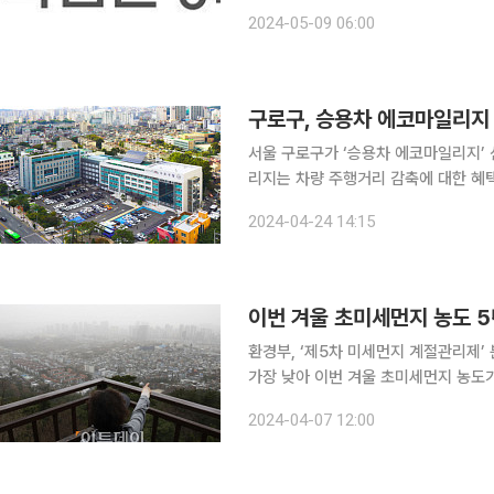
12월 1일부터 올해 3월 31일까지 
2024-05-09 06:00
비 활용 사업장 감시 결과를 공유하고
구로구, 승용차 에코마일리지
서울 구로구가 ‘승용차 에코마일리지’ 신규 회
리지는 차량 주행거리 감축에 대한 혜
교통혼잡 완화와 미세먼지, 온실가스 감축 등
2024-04-24 14:15
등록 12인 이하 비사업용 승용, 승합
이번 겨울 초미세먼지 농도 5
환경부, ‘제5차 미세먼지 계절관리제’
가장 낮아 이번 겨울 초미세먼지 농도가 2019년 미세먼지 계절관리제 시행 이후 가장 낮았던 것으
로 나타났다. 환경부는 지난해 12월 1일부터 올해 3월 31일까지 시행한 ‘제5차 미세먼지 계절관리
2024-04-07 12:00
제’를 분석한 결과, 초미세먼지(PM2.5