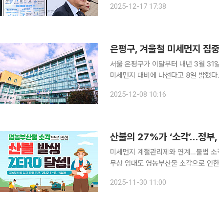
2025-12-17 17:38
후 브리핑에서 "전기본에 담긴 신규 원
은평구, 겨울철 미세먼지 집
서울 은평구가 이달부터 내년 3월 31
미세먼지 대비에 나선다고 8일 밝혔다. 계절관리제는 미세먼지 농도가 특히 높아지는 겨울철에
소보다 강화된 저감 대책을 운영하는 제도
2025-12-08 10:16
산불의 27%가 ‘소각’…정부
미세먼지 계절관리제와 연계…불법 소
무상 임대도 영농부산물 소각으로 인한 산불 위험이 반복되자 정부가 전국 농촌 마을을 대상으로 12
월 1일부터 15일까지 ‘영농부산물 일제
2025-11-30 11:00
불법 소각이 끊이지 않자, 농업인이 