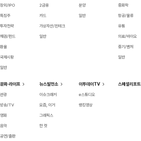
장외/IPO
2금융
분양
중화학
특징주
카드
일반
항공/물류
투자전략
가상자산/핀테크
유통
채권/펀드
일반
의료/바이오
환율
중기/벤처
국제시황
일반
일반
문화·라이프
뉴스발전소
이투데이TV
스페셜리포트
관광
이슈크래커
e스튜디오
방송/TV
요즘, 이거
랭킹영상
영화
그래픽스
음악
한 컷
공연/출판