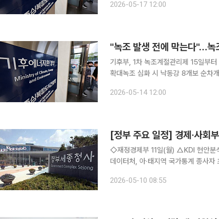
2026-05-17 12:00
요인의 근본적인 저감 및 피해 예방을
"녹조 발생 전에 막는다"…
기후부, 1차 녹조계절관리제 15일부터
확대녹조 심화 시 낙동강 8개보 순차개방…"완전개방은 아냐
근본적 해소를 위한 녹조계절관리제를 
2026-05-14 12:00
존 대책과 달리 녹조 발생 이전부터 배
[정부 주요 일정] 경제·사회부처
◇재정경제부 11일(월) △KDI 현안분석 ‘최근 국제유가 상승이 소비자물가에 미치는 영향’ △국가
데이터처, 아·태지역 국가통계 종사자 초청연수 실시 △국가데이터처·세
상 데이터·통계 현대화 연수 실시 12일(화) △경제부총리 10:00 국무회의(청와대), 15:00 국채시장
2026-05-10 08:55
자문위원회 정례회의(비공개), 17:00 