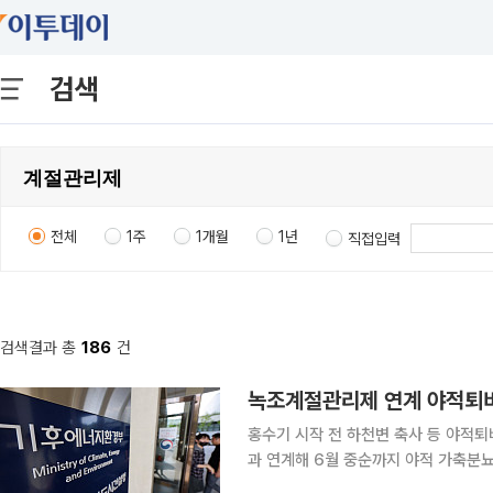
검색
전체
1주
1개월
1년
직접입력
검색결과 총
186
건
녹조계절관리제 연계 야적퇴비
홍수기 시작 전 하천변 축사 등 야적퇴비 덮거나 수거 기후에너지환경부
과 연계해 6월 중순까지 야적 가축분뇨
천 수계를 대상으로 실시하고 있다고 17일 밝혔다. 녹조 계절관리제는 여