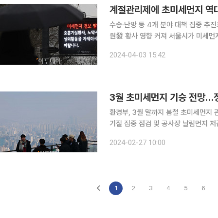
계절관리제에 초미세먼지 역대
수송·난방 등 4개 분야 대책 집중 추
원發 황사 영향 커져 서울시가 미세먼지 계절관리제 시행 이후 초미세먼지 농도가 역대 최저치를 달
성한 것으로 나타났다. 다만 계절관리
2024-04-03 15:42
3월 초미세먼지 기승 전망…정
환경부, 3월 말까지 봄철 초미세먼지
기질 집중 점검 및 공사장 날림먼지 저감 추진 3월은 1년 중 초미세먼지 농도가 가
특히 올해는 기온이 높고 대기가 멈춰 
2024-02-27 10:00
부터 추진 중인 '제5차 미세먼지 계절
1
2
3
4
5
6