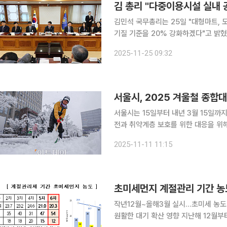
김 총리 "다중이용시설 실내 
김민석 국무총리는 25일 "대형마트, 
기질 기준을 20% 강화하겠다"고 밝혔다. 김민석 총리는 이날 정부서울청사에서 17차 
별대책위원회를 주재하고 "다음 달부터
2025-11-25 09:32
한다"며 이같이 말했다
서울시는 15일부터 내년 3월 15일까지
전과 취약계층 보호를 위한 대응을 위
맞췄다. 이날 시에 따르면 이번 대책은 한파와 제설, 안전, 생활 등 4대 분야를 중심으로 추진된다.
2025-11-11 11:15
특히 노숙인·쪽방주민·저소득 어르신 
초미세먼지 계절관리 기간 농도
작년12월~올해3월 실시…초미세 농도 2
원활한 대기 확산 영향 지난해 12월부터 올해 3월까지 실시된 제6차 미세먼지 계절관리제 기간 동