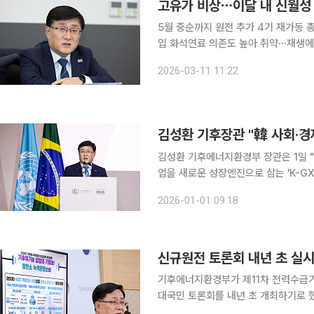
고유가 비상⋯이달 내 신월성 
5월 중순까지 원전 추가 4기 재가동 총
입 화석연료 의존도 높아 취약⋯재생에너지 보급 가속화" 정부가
및 액화천연가스(LNG) 수급 불안에 대
2026-03-11 11:22
연가스 도입 차질 시 석탄발전 가동률
김성환 기후장관 "韓 사회·경
김성환 기후에너지환경부 장관은 1일 
업을 새로운 성장엔진으로 삼는 'K-GX'
관은 이날 신년사를 통해 "국가온실가
2026-01-01 09:18
가자"며 이같이 밝혔다. 
신규원전 토론회 내년 초 실시
기후에너지환경부가 제11차 전력수급기
대국민 토론회를 내년 초 개최하기로 했
이다. 김성환 기후에너지환경부 장관은 17일 대통령 업무보고를 마치고 정부세종청사에서 가진 사