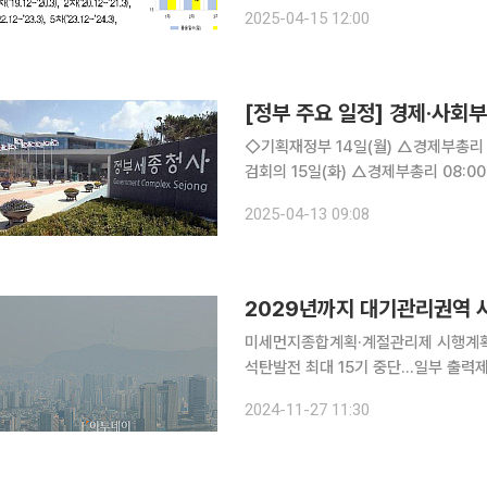
안 초미세먼지(PM-2.5) 전국 평균 
2025-04-15 12:00
제6차 계절관리제 기간 초미세먼지 전
[정부 주요 일정] 경제·사회부처
◇기획재정부 14일(월) △경제부총리 10:00 국무회의(서울청사) △제10회 공공기관 투자집행점
검회의 15일(화) △경제부총리 08:00 경제관계장관회의 겸 산업경쟁력강화 관계장관회의(서울청
사), 14:00 경제분야 대정부질문(국회) △경제관계장관회의 겸 산업경쟁력강화 관계장관회의 
2025-04-13 09:08
(석간) △수출기업 인증애로 해소를
2029년까지 대기관리권역 
미세먼지종합계획·계절관리제 시행계
석탄발전 최대 15기 중단…일부 출력제한5
세먼지 감축을 위해 국내 대기오염물질
2024-11-27 11:30
총량을 2029년까지 지난해 대비 30