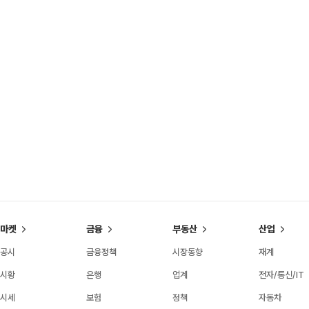
마켓
금융
부동산
산업
공시
금융정책
시장동향
재계
시황
은행
업계
전자/통신/IT
시세
보험
정책
자동차