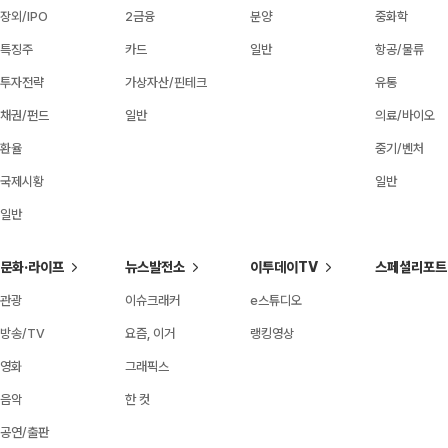
장외/IPO
2금융
분양
중화학
특징주
카드
일반
항공/물류
투자전략
가상자산/핀테크
유통
채권/펀드
일반
의료/바이오
환율
중기/벤처
국제시황
일반
일반
문화·라이프
뉴스발전소
이투데이TV
스페셜리포트
관광
이슈크래커
e스튜디오
방송/TV
요즘, 이거
랭킹영상
영화
그래픽스
음악
한 컷
공연/출판