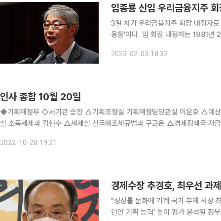
3일 차기 우리금융지주 회장 내정자로 
융통'이다. 임 회장 내정자는 1981년 24회 행정고시를 패스하면서 관료계에 입문했다. 재정경제부
금융정책국 과장, 경제정책국 과장을 지
2023-02-03 18:32
이후 2008년 기획재정부 기획조정실
인사 종합 10월 20일
◆기획재정부 ◇서기관 승진 △기획조정실 기획재정담당관실 이운호 △예산
실 소득세제과 김현수 △세제실 신국제조세규범과 구교은 △경제정책국 자
국 재정관리총괄과 유예림 △공공정책국 윤리경영과 이재석 △국제금융국 
2022-10-20 19:21
경제수장 추경호, 최우선 과제는
"성장률 둔화에 가계·국가 부채 사상 최
현안 기획 능력' 높이 평가 윤석열 정부의 첫 경제부총리 겸 기획재정부 장관 후보자로 지명된 추경