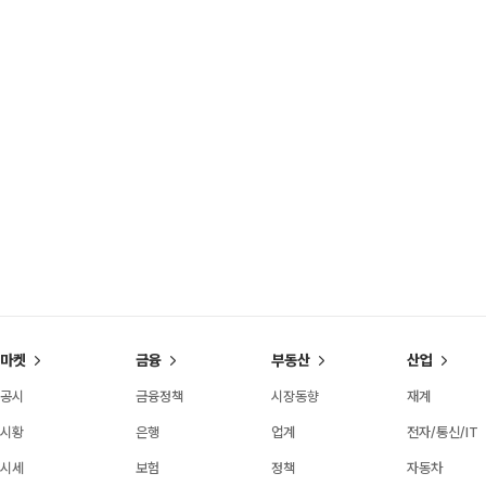
마켓
금융
부동산
산업
공시
금융정책
시장동향
재계
시황
은행
업계
전자/통신/IT
시세
보험
정책
자동차