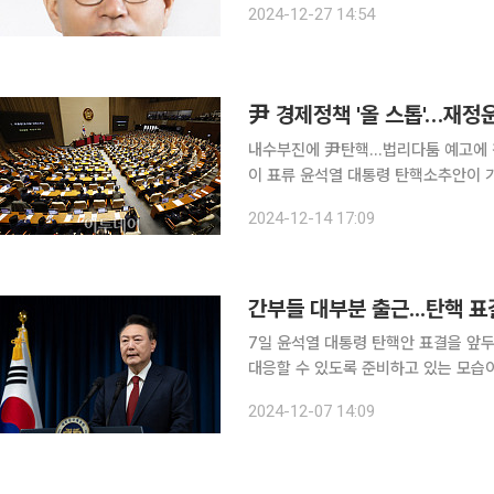
2024-12-27 14:54
해 기획재정부 경제정책국 종합정책과장
尹 경제정책 '올 스톱'…재정
내수부진에 尹탄핵…법리다툼 예고에 경
이 표류 윤석열 대통령 탄핵소추안이 가결되면서 오랜 내수 부진, 내년 미국 트럼프 정부 출범에 대
비해야 할 한국 경제도 본격적인 불확
2024-12-14 17:09
재정운용 제약이 큰 상황에서 리더십 
간부들 대부분 출근...탄핵 표
7일 윤석열 대통령 탄핵안 표결을 앞
대응할 수 있도록 준비하고 있는 모습이다. 이날 본지 취재를 종합하면 경제수석부처인
는 국회 표결 전 최상목 경제부총리 겸
2024-12-07 14:09
열 예정이다. 현재 세종청사에도 경제