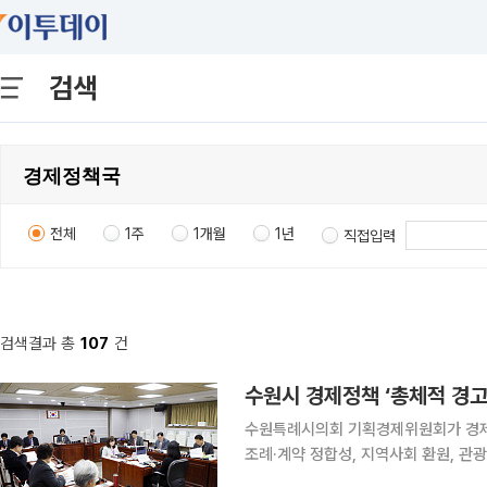
검색
전체
1주
1개월
1년
직접입력
검색결과 총
107
건
수원특례시의회 기획경제위원회가 경제
조례·계약 정합성, 지역사회 환원, 
적 허점을 총체적으로 드러냈다. 의원들은 “이는 개별 부서 문제를 넘어 정책 시스템 자체가 잘못 설