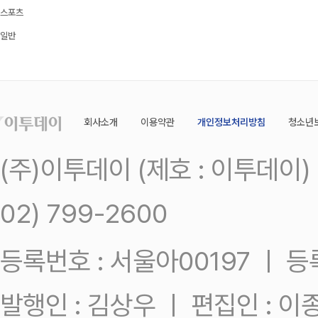
스포츠
일반
회사소개
이용약관
개인정보처리방침
청소년
(주)이투데이 (제호 : 이투데이
02) 799-2600
등록번호 : 서울아00197 ㅣ 등록일
발행인 : 김상우 ㅣ 편집인 : 