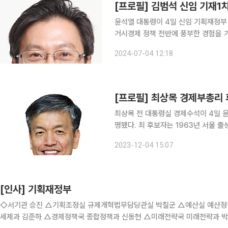
[프로필] 김범석 신임 기재
윤석열 대통령이 4일 신임 기획재정부
거시경제 정책 전반에 풍부한 경험을 가진 인사로 꼽힌다. 서울 
를 거쳐 미국 뉴욕대 행정학 석사 학위
2024-07-04 12:18
[프로필] 최상목 경제부총리
최상목 전 대통령실 경제수석이 4일 
명됐다. 최 후보자는 1963년 서울 출생으로 오산고와 서울대 법학과를 졸업하고, 행정고시 29회로
재정경제부에서 공직 생활을 시작했다.
2023-12-04 15:07
자금관리위원히 사무국장, 지획재정부 
[인사] 기획재정부
◇서기관 승진 △기획조정실 규제개혁법무담당관실 박칠군 △예산실 예산정
세제과 김준하 △경제정책국 종합정책과 신동현 △미래전략국 미래전략과 