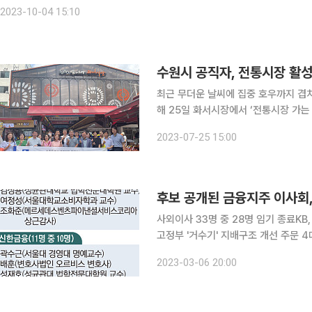
이해인 △공공정채국 인재경영과 이승민 △국제금융국 국제금융과 진승우
2023-10-04 15:10
수원시 공직자, 전통시장 활
최근 무더운 날씨에 집중 호우까지 겹
해 25일 화서시장에서 ‘전통시장 가는 날’을 열었다. '전통시장 가는 
공공부문이 앞장서 전통시장을 이용하는 행사다. 시청 부서(실·국·소·관·단),
2023-07-25 15:00
장과 일대일 자매결연을 하고, 매달 
후보 공개된 금융지주 이사회
사외이사 33명 중 28명 임기 종료KB
고정부 '거수기' 지배구조 개선 주문 4대 금융지주(KB국민·신한·하나·우리) 사외이사 33명 중 28명
의 임기가 이달 말 종료되면서 지배구조
2023-03-06 20:00
성률을 보이면서 ‘거수기’ 역할에 그