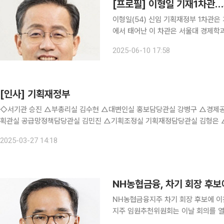
[프로필] 이형일 기재1차관
이형일(54) 신임 기획재정부 1차관은 거시
에서 태어난 이 차관은 서울대 경제학과
차관은 기재부 경제분석과장, 종합정책
2025-06-10 17:58
문재인 정부 대통령실에서 경제정책비서
[인사] 기획재정부
◇서기관 승진 △부총리실 김수현 △대변인실 홍보담당관실 강병구 △경
획관실 공급망정책담당관실 김민진 △기획조정실 기획재정담당관실 김형은 
세제실 환경에너지세제과 이정아 △세제실 국제조세제도과 고대현 △경제정
2025-03-27 14:18
NH농협금융, 차기 회장 후보
NH농협금융지주 차기 회장 후보에 이찬우 전
지주 임원추천위원회는 이날 회의를 열고 이 전
년생으로 부산대사대부속고, 서울대 정