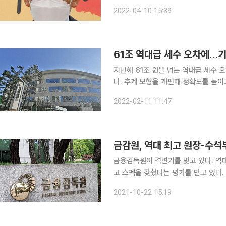
호 국민의힘 의원은 10일 새 정부의 최우선
2022-04-10 15:39
는 이날 오후 서울 종로구 통의동 인
61조 역대급 세수 오차에…기
지난해 61조 원을 넘는 역대급 세수 
다. 추계 모형을 개편해 정확도를 높이
재발을 막겠다는 방침이다. 기재부는 11일 이같은 내용을 담은 '세수 오차 원인 분석 및 세제 업무 개
2022-02-11 11:47
선 방안'을 내놓고 "세수 추계 메커니즘
금감원, 역대 최고 원장-수
금융감독원이 격변기를 맞고 있다. 역대
고 스펙을 갖췄다는 평가를 받고 있다
이목이 쏠리고 있다. 금융위원회는 22일 2021년 제3차 임시회의를 열고 금감원장의 제청에 따라
2021-10-22 15:19
이찬우 전 기획재정부 차관보, 김종민