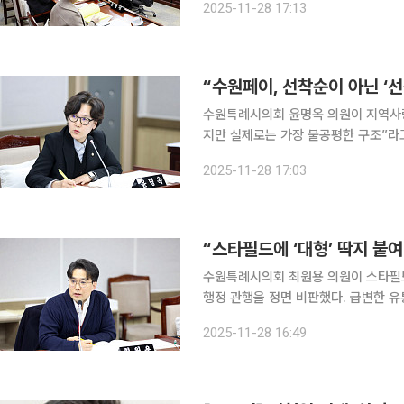
2025-11-28 17:13
수원특례시의회 윤명옥 의원이 지역사
지만 실제로는 가장 불공평한 구조”라고
산을 소수에게 집중시키는 구조적 문제를 갖고 있다고
2025-11-28 17:03
국 행정사무감사에서 “지금의 수원페이는
수원특례시의회 최원용 의원이 스타필드
행정 관행을 정면 비판했다. 급변한 
구조라며, 대규모점포 정책 전반을 ‘근본부터 다시 
2025-11-28 16:49
책국 행정사무감사에서 “대규모 점포는