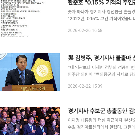
숫자 하나가 경기지사 경선판을 흔들었
"2022년, 0.15% 그건 기적이었습니
연 경기도지사가 "지난 경기도지사 선
2026-02-26 16:58
與 김병주, 경기지사 불출마 
“내 영광보다 이재명 정부의 성공이 먼저”“
민주당 의원이 “백의종군의 자세로 당
했다. 김 의원은 22일 오후 국회에서 긴급 기자회견을 열고 “오늘부로 경기도지사 출마의 뜻을 내려
2026-02-22 15:09
놓는다”며 “나의 승리보다 당의 승리
이재명 대통령의 핵심 측근이자 '분신
수원 경기아트센터에서 열렸다. 그런데 이날 행사장 풍경은 단순한 책 홍보 이벤트와는 거리가 멀었
다. 6·3지방선거 경기도지사 출마를