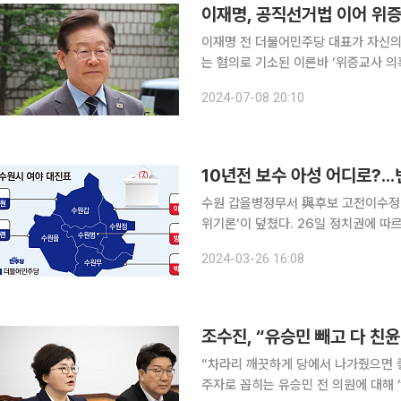
이재명, 공직선거법 이어 위증
이재명 전 더불어민주당 대표가 자신의
는 혐의로 기소된 이른바 ‘위증교사 의혹’ 사건의
증교사 의혹 사건을 심리하는 서울중앙
2024-07-08 20:10
의) 최종변론을 하겠다고 밝혔다. 통상
10년전 보수 아성 어디로?..
수원 갑을병정무서 與후보 고전이수정 ‘대파 한뿌리’ 논란도 선
위기론’이 덮쳤다. 26일 정치권에 
민의힘은 방문규 전 산업통상부 장관, 
2024-03-26 16:08
면치 못하는 모습이다. 
조수진, “유승민 빼고 다 친윤.
“차라리 깨끗하게 당에서 나가줬으면 좋겠다” 조수진 국민의힘 의원이 28일 국민
주자로 꼽히는 유승민 전 의원에 대해