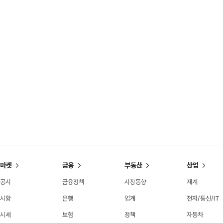
마켓
금융
부동산
산업
공시
금융정책
시장동향
재계
시황
은행
업계
전자/통신/IT
시세
보험
정책
자동차