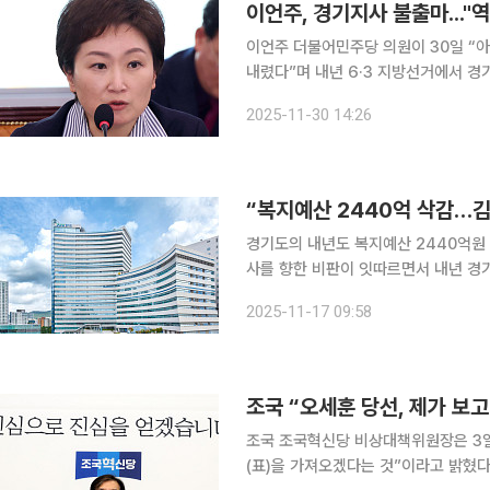
이언주, 경기지사 불출마..."
이언주 더불어민주당 의원이 30일 “아
내렸다”며 내년 6·3 지방선거에서 경기지사 선
스북에서 "선수로 뛰기보다 당 지도부
2025-11-30 14:26
지방선거에서 승리할 훌륭한 동료정치
“복지예산 2440억 삭감…김
경기도의 내년도 복지예산 2440억원
사를 향한 비판이 잇따르면서 내년 경기지사 선거 
원들이 수도권 광역단체장을 정면으로 
2025-11-17 09:58
조국 “오세훈 당선, 제가 보
조국 조국혁신당 비상대책위원장은 3일
(표)을 가져오겠다는 것”이라고 밝혔다. 조 위원장은 이날 유튜브 방송 ‘김어준의 겸손은 힘들