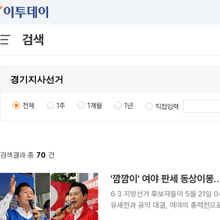
검색
전체
1주
1개월
1년
직접입력
검색결과 총
70
건
6·3 지방선거 후보자들이 5월 21일
유세전과 공약 대결, 여야의 총력전으로
도권은 물론 부산·대구·충청까지 전국