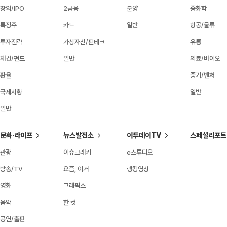
장외/IPO
2금융
분양
중화학
특징주
카드
일반
항공/물류
투자전략
가상자산/핀테크
유통
채권/펀드
일반
의료/바이오
환율
중기/벤처
국제시황
일반
일반
문화·라이프
뉴스발전소
이투데이TV
스페셜리포트
관광
이슈크래커
e스튜디오
방송/TV
요즘, 이거
랭킹영상
영화
그래픽스
음악
한 컷
공연/출판