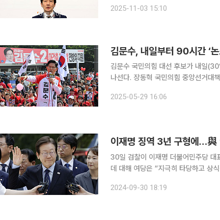
스공장’에 나와 “오세훈 시장이 다시 
2025-11-03 15:10
냐”며 이같이 말했다. 
김문수, 내일부터 90시간 ‘논
김문수 국민의힘 대선 후보가 내일(30
나선다. 장동혁 국민의힘 중앙선거대책위원회 종합상황실장은 29일 서울 여의도 중앙당사에서 기
자회견을 열어 “김문수 후보가 금요일
2025-05-29 16:06
동안 전국을 순회하는 논스톱 외박 유
이재명 징역 3년 구형에…與 
30일 검찰이 이재명 더불어민주당 대
데 대해 여당은 “지극히 타당하고 상식
소를 자행하며 사법 정의를 훼손한 것”이라고 비판했다. 송영훈 
2024-09-30 18:19
“이 대표 위증교사 사건의 본질은 오랜