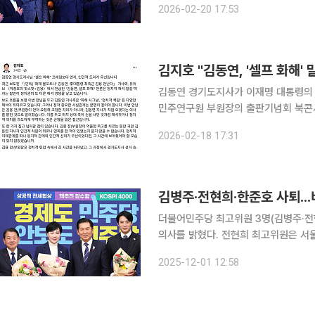
2026-02-20 17:53
김 전 부원장 옆에서 기념 촬영을 찍고
김지호 "김동연, '셀프 화해'
김동연 경기도지사가 이재명 대통령의
민주연구원 부원장의 출판기념회 북콘서
른바 '찐명'으로 불리는 당내 인사에게서 터져 나왔다. 김지호 더불어
2026-02-18 17:31
페이스북을 통해 "셀프 화해 프레임보
김병주·전현희·한준호 사퇴..
더불어민주당 최고위원 3명(김병주·전현
의사를 밝혔다. 전현희 최고위원은 서
준비 중이다. 전 최고위원은 이날 최고위원회의에서 "지난 1년 3개월은 민주당 최고위원으로서 최
2025-12-01 12:58
전선에서 윤석열 정권에 맞서 십만 개