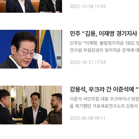
당선될 가능성이 있어야 한다”고 평가했다. 조 의원은 이날 CBS 라디오 ‘김현정의 뉴
2022-12-28 11:09
해 “경기지사 선거에서도 경선에서도 
민주 “김용, 이재명 경기지사
민주당 "이재명, 불법정치자금 1원도 받은 바 없다" 더불어민주당은 21일
연구원 부원장과의 정치자금 관계에 대해
밝혔다. 불법 정치 자금은 일체 없다고 거듭 강조했다. 더불어민주당
2022-10-21 17:04
단 공지를 통해 “이재명 대표는 대선
강용석, 우크라 간 이준석에 
이준석 국민의힘 대표 우크라이나 방문
을 제기했던 가로세로연구소의 강용석 변호사가
일 자신의 SNS(소셜네트워크서비스)
2022-06-08 09:11
내 비판 여론이 담긴 기사를 공유하며 