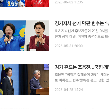
2026-06-02 15:35
정부 출범 이후 처음 치러지는 전국 
경기지사 선거 막판 변수는 '부
6·3 지방선거 후보자들이 21일 0시
전과 공약 대결, 여야의 총력전으로 뜨
은 물론 부산·대구·충청까지 전국 민심
2026-05-31 20:00
출범 이후 처음 치러지는 전국 단위 
경기 흔드는 조응천…국힘·개
조응천 “국힘은 잘해봐야 2등”…개혁신
보 미확정도 변수‘쌍특검 공조’ 경험 있지만
최대 승부처 중 하나인 경기도지사 선
2026-04-28 14:24
민주당 추미애 후보가 본선 채비에 들