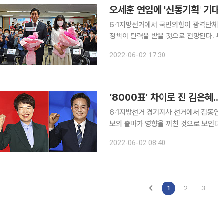
오세훈 연임에 '신통기획' 
6·1지방선거에서 국민의힘이 광역단체장
정책이 탄력을 받을 것으로 전망된다.
가 필요해 윤석열 정부의 정책 추진 동력이 힘을 받게 됐다. 서울
2022-06-02 17:30
세훈 당선인이 오세훈표 재개발·재건축
‘8000표’ 차이로 진 김은혜
6·1지방선거 경기지사 선거에서 김동
보의 출마가 영향을 끼친 것으로 보인다
로 나타났는데, 강용석 후보의 득표가 이를
2022-06-02 08:40
시 30분 현재 중앙선거관리위원회에 
1
2
3