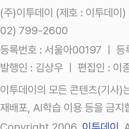
(주)이투데이 (제호 : 이투데이
02) 799-2600
등록번호 : 서울아00197 ㅣ 등록일
발행인 : 김상우 ㅣ 편집인 : 
이투데이의 모든 콘텐츠(기사)는
재배포, AI학습 이용 등을 금지
Copyright 2006.
이투데이
.