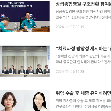
상급종합병원 구조전환 참여율
상급종합병원 구조전환 지원사업 참여기관
민수 ‘의사 집단행동 중앙재난안전대책본
서울청사에서 중대본 회의를 열고 “이
2024-11-07 09:19
병원, 경상국립대병원, 고신대복음병원
“치료과정 방향성 제시하는 ‘
“정확한 진단이 의료적 판단의 기본이 
마나 중요한지 인식해야 합니다.” 전사일 대한진단검사의학회 이사장(서울아산병원 진단검사의학
과 교수)은 5일 한국로슈진단이 서울 
2024-11-05 16:28
위암 수술 후 체중 유지하려면 
위암 환자들이 수술 후 체중 감소를 피
연구결과가 나왔다. 삼성서울병원(송윤미·신동욱 교수), 서울대병원(조비룡 교수), 건국대병원(신진