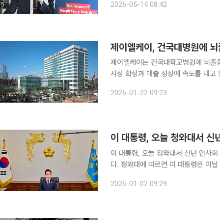
2026-05-14 08:42
140주년을 기념해 ‘초고령사회 호흡기
제이엘케이는 건국대학교병원에 뇌졸중 
시장 확장과 매출 성장에 속도를 내고 있다고 22일 밝혔다. 건
트웨어 JLK-CTP를 포함한 뇌졸중 솔
2026-01-22 09:23
결과가 제공되면서 의료진은 치료 과정
이 대통령, 오늘 청와대서 신년 인사회 이재명 대통령이 오늘(2일) 청와대에서 신년 인사회를 엽니
다. 청와대에 따르면 이 대통령은 이날
다. 국무총리와 국무위원 등 여권 관
2026-01-02 09:29
장동혁 대표를 비롯한 국민의힘 지도