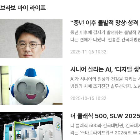
브라보 마이 라이프
“중년 이후 돌발적 망상·성격
중년 이후에 갑자기 발생하는 돌발적 
다는 견해가 나왔다. 전홍준 건국대병원 정신건강의학과 노인클리닉 교수는 26일 “근거 없는 의심,
성격의 급격한 변화, 저장강박이 두드
2025-11-26 10:32
화를 의심
시니어 살리는 AI, ‘디지털 
AI가 시니어의 일상과 건강을 지키는 시대
병원의 치매 조기진단 솔루션까지. 노년의 
AI 대중화 교육 전문 사회적기업 에듀툴킷디자인연구소와 AIoT 전문기업 엑스오소프트는 최근 ‘시
2025-10-15 10:32
니어케어 AI 로봇’ 공동개발을 위한 
더 클래식 500, SLW 20
더 클래식 500과 건국대병원, 건국대가
리는 ‘스마트라이프위크 2025(SLW 20