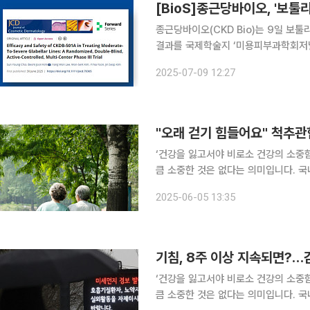
[BioS]종근당바이오, '보툴
종근당바이오(CKD Bio)는 9일 보툴리
결과를 국제학술지 ‘미용피부과학회저널(Jo
밝혔다. 이번 연구는 지난 2023년 4월부터 11월까지 강북삼성병원, 건국대병원, 중앙대병원 등 3
2025-07-09 12:27
개 기관에서 미간주름점수(4-point
"오래 걷기 힘들어요" 척추관
‘건강을 잃고서야 비로소 건강의 소중
큼 소중한 것은 없다는 의미입니다. 국
일상생활에서 알아두면 도움이 되는 알찬 건강정보를 소개
2025-06-05 13:35
이나 저림이 생겨 잠시 쉬었다가 다시
기침, 8주 이상 지속되면?…
‘건강을 잃고서야 비로소 건강의 소중
큼 소중한 것은 없다는 의미입니다. 국