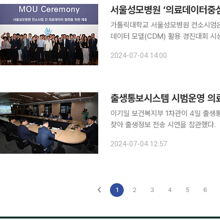
서울성모병원 ‘의료데이터중심
가톨릭대학교 서울성모병원 컨소시엄은 
데이터 모델(CDM) 활용 경진대회 시상식’을 개최했다
산병원, 국립암센터, 중앙대학교병원, 건국대학교병원 등이다
2024-07-04 14:00
터중심병원 지원사업의 일환으로 4월 
출생통보시스템 시범운영 의료
이기일 보건복지부 1차관이 4일 출
찾아 출생정보 전송 시연을 참관했다.
2024-07-04 12:57
1
2
3
4
5
6