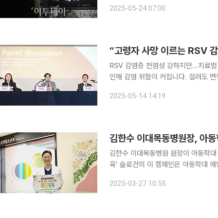
일상생활에서 알아두면 도움이 되는 알찬 건강정보를 소개
2025-05-24 07:00
로 장기간 기침을 호소하는 이들이 많
“고령자 사망 이르는 RSV 
RSV 감염증 전염성 강하지만…치료법 없어 예방이 중요 “호흡기세
인해 감염 위험이 커집니다. 걸려도 
일수록 치명적입니다.” 문지용 건국대병원 호흡기-알레르기 내과 교수는 14일 서울 강남구 그랜드
2025-05-14 14:19
인터컨티넨탈 서울 파르나스 호텔에서 열
김한수 이대목동병원장, 아동
김한수 이대목동병원 원장이 아동학대 예방 캠페인에 참여했
육’ 슬로건의 이 캠페인은 아동학대 
지부와 아동권리보장원이 진행 중이다. 27일 이대목동병원에 따르면 김 원장은 유광하 건국대
2025-03-27 10:55
장 지목으로 캠페인에 참여했다. 그는