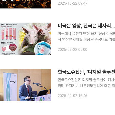
2025-10-22 09:47
인천과 부산 등 전국 주요 도시에서도
미국은 임상, 한국은 제자리…
미국에서 유전자 변형 돼지 신장 이식받
식 영장류 6개월 이상 생존국내도 기술력
서 유전자 변형 돼지 신장을 이식받은
2025-09-22 05:00
대안으로 ‘이종장기’가 주목받고 있다
한국로슈진단, ‘디지털 솔루션
한국로슈진단은 디지털 솔루션이 검사
하며 환자기반 내부정도관리에 대한 이
위해 1일 서울 송파구에서 AON(Aver
2025-09-02 16:46
AON은 진단검사실 IT 미들웨