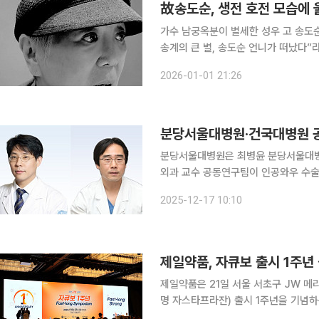
故송도순, 생전 호전 모습에 
가수 남궁옥분이 별세한 성우 고 송도순을 추억했다. 1일 남궁옥분은 자
송계의 큰 별, 송도순 언니가 떠났다”라며 
“열흘 전부터 혼수상태 셨고 툭툭 털고
2026-01-01 21:26
집을 오다가다 수시로 드나드시며 늘 
분당서울대병원·건국대병원 공동
분당서울대병원은 최병윤 분당서울대병
외과 교수 공동연구팀이 인공와우 수술
계의 주목을 받고 있다고 17일 밝혔다. 노화성 난청은 나이가 듦에 따라 달팽이관(와우)을 포함한 
2025-12-17 10:10
각기관의 퇴행으로 점차 소리가 잘 들리
제일약품, 자큐보 출시 1주년
제일약품은 21일 서울 서초구 JW 
명 자스타프라잔) 출시 1주년을 기념하는 심포지
큐보정 출시 이후 1년간 축적된 임상시