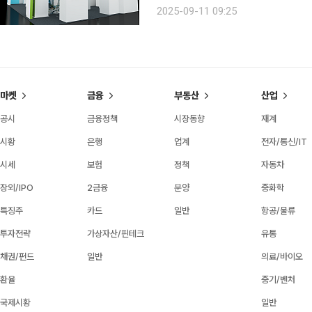
CITY’ 특별 전시를 선보인다. 건국
2025-09-11 09:25
라이프를 미디어아트와 체험형 콘텐츠
마켓
금융
부동산
산업
공시
금융정책
시장동향
재계
시황
은행
업계
전자/통신/IT
시세
보험
정책
자동차
장외/IPO
2금융
분양
중화학
특징주
카드
일반
항공/물류
투자전략
가상자산/핀테크
유통
채권/펀드
일반
의료/바이오
환율
중기/벤처
국제시황
일반