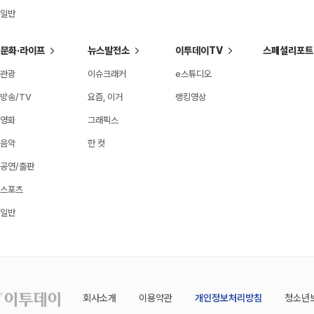
일반
문화·라이프
뉴스발전소
이투데이TV
스페셜리포트
관광
이슈크래커
e스튜디오
방송/TV
요즘, 이거
랭킹영상
영화
그래픽스
음악
한 컷
공연/출판
스포츠
일반
회사소개
이용약관
개인정보처리방침
청소년