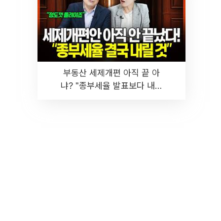
부동산 세제개편 아직 끝 아
냐? "종부세율 발표보다 내릴
것" 장기거주·양도세 전망 I 집
땅지성 I 김인만, 진미윤