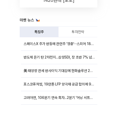
1420원대 [포토]
마켓 뉴스
특징주
투자전략
스페이스X 주가 반등에 관련주 ‘껑충’⋯스피어 18%ㆍ에이치브이엠 12%↑
반도체 온기 탄 2차전지...삼성SDI, 장 초반 7% 넘게 껑충
美 태양광 관세 반사이익 기대감에 한화솔루션 20%대·OCI홀딩스 14%대 급등
포스코퓨처엠, 19만톤 LFP 양극재 공급 합의에 9%대 강세
고려아연, 106분기 연속 흑자...2분기 '어닝 서프라이즈'에 장 초반 12%대 강세