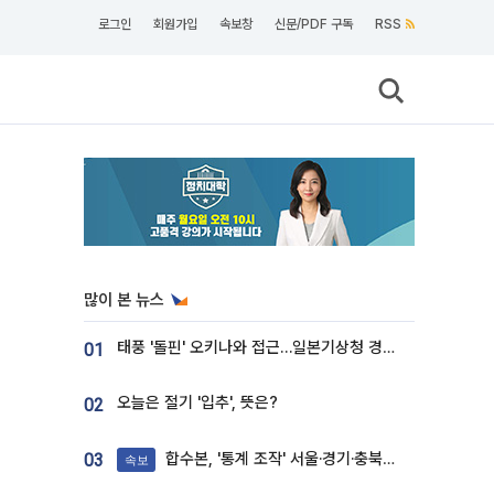
로그인
회원가입
속보창
신문/PDF 구독
RSS
많이 본 뉴스
태풍 '돌핀' 오키나와 접근…일본기상청 경로 업데이트
01
오늘은 절기 '입추', 뜻은?
02
합수본, '통계 조작' 서울·경기·충북 선관위 등 추가 압수수색
03
속보