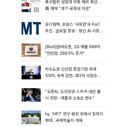
축구협회 성접대 의혹 해외 확산…
英 매체 “경기 공정성 의문”
유디엠텍, 프랑스 ‘샤프란’과 PoC
추진…글로벌 항공ㆍ방산 AI 시장
공략
[BioS]알테오젠, 2Q 매출 688억
"전년比 269.5% 증가"
비수도권 신산업 창업기업 최대
100% 세액 감면...제3자 사업승계
특례 도입
“오픈AI, 도넛모양 스피커 내년 출
시 전망⋯애플과 소송은 변수”
hy, ‘HP7’ 연구 범위 위에서 장까지
확대…국제학술지 게재