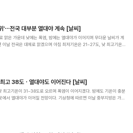
는 35도 안팎까지 올라 매우 덥겠다
위'⋯전국 대부분 열대야 계속 [날씨]
로 맑은 가운데 낮에는 폭염, 밤에는 열대야가 이어지며 무더운 날씨가 계
 열대야가 나타나는 곳이 많겠다.
 최고 38도ㆍ열대야도 이어진다 [날씨]
낮 최고기온이 31~38도로 오르며 폭염이 이어지겠다. 밤에도 기온이 충분
 이어질 전망이다. 기상청에 따르면 이날 중부지방은 가끔
과 제주도는 대체로 맑겠다. 북태평양고기압의 영향으로 전국 대부분 지역
에서 평년보다 높은 기온이 이어지겠다. 아침 최저기온은 21~27도