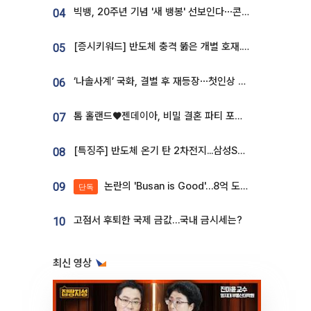
빅뱅, 20주년 기념 '새 뱅봉' 선보인다⋯콘서트 앞두고 팝업 개최
04
[증시키워드] 반도체 충격 뚫은 개별 호재...포스코퓨처엠·에코프로·한화솔루션 '눈길'
05
‘나솔사계’ 국화, 결별 후 재등장⋯첫인상 투표 휩쓸고 ‘인기녀’ 등극
06
톰 홀랜드♥젠데이아, 비밀 결혼 파티 포착⋯호텔 대관비만 9억
07
[특징주] 반도체 온기 탄 2차전지...삼성SDI, 장 초반 7% 넘게 껑충
08
논란의 'Busan is Good'…8억 도시브랜드, 용산 대통령실 CI 업체가 수행
09
단독
고점서 후퇴한 국제 금값…국내 금시세는?
10
최신 영상