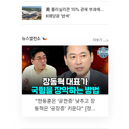
美 폴리실리콘 15% 관세 부과에…
K태양광 ‘반색’
뉴스발전소
“한동훈은 ‘공한증’ 낮추고 장
동혁은 ‘공장증’ 키운다” [정치
대학]