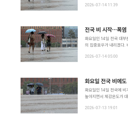
에도 습도가 높아 무더위와 열대야는 계속될 전
2026-07-14 11:39
용을 담은 강수와 날씨 전
전국 비 시작⋯폭염
화요일인 14일 전국 대
의 집중호우가 내리겠다.
고, 전국 대부분 지역에는 강한 바람도 불겠다. 기상청
2026-07-14 05:00
시작돼 오후에는 강원도와
화요일 전국 비에도
화요일인 14일 전국에 비
높아지면서 체감온도가 대부
찜통더위가 이어질 것으로 보인다. 13일 기상청에 따르면 14일은 비의 
2026-07-13 19:01
낮아지겠으나, 비가 그친 