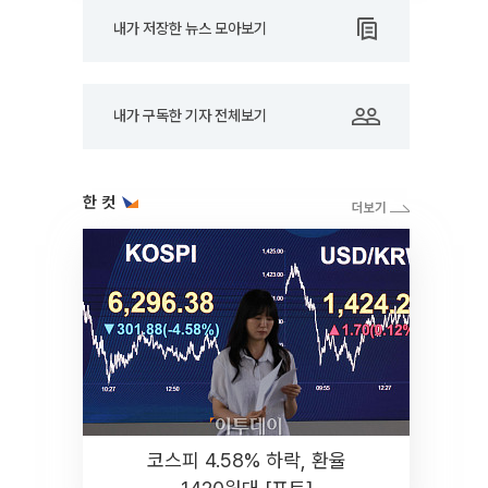
내가 저장한 뉴스 모아보기
내가 구독한 기자 전체보기
한 컷
코스피 4.58% 하락, 환율