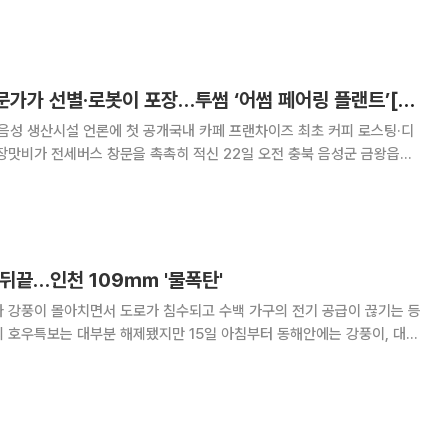
최고 28~33도)보다 높은 수준이다. 특히 △전남 광양
연 1900t 원두, 전문가가 선별·로봇이 포장…투썸 ‘어썸 페어링 플랜트’[가보니]
북 음성 생산시설 언론에 첫 공개국내 카페 프랜차이즈 최초 커피 로스팅·디
 페어링 플랜트(투썸 APP)'를 찾았다. 공장에 밖에서부터 고소하고 향긋
 끝을 자극했다. 생산동 내 로스팅실에
' 뒤끝…인천 109㎜ '물폭탄'
와 강풍이 몰아치면서 도로가 침수되고 수백 가구의 전기 공급이 끊기는 등
 호우특보는 대부분 해제됐지만 15일 아침부터 동해안에는 강풍이, 대구·
 상반된 날씨가 나타나고 있다. 15일 인천소방본부 등에 따르
날 오전 3시까지 인천에서 접수된 강풍