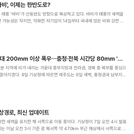
바비’, 이제는 한반도로?
 태풍 ‘바비’가 산둥반도 방향으로 북상하고 있다. 바비가 태풍의 세력을
 가능성은 작지만, 약화한 저기압이 14일부터 국내에 많은 비와 강한 바
로 북북서진했다. 중심기압은 99
[내일 날씨] 중부 최대 200㎜ 이상 폭우⋯충청·전북 시간당 80㎜ '물폭탄'
분 지역에 비가 내리는 가운데 중부지방과 전라권, 경북 중·북부를 중심으
는 9일 새벽, 충청권과 남부지방
겠지만 수도권과 강원도는 10일 오전까지 비가 이어지는 곳이 있겠다. 예
기 50~100㎜(많은 곳 150㎜
상경로, 최신 업데이트
 유지한 채 서쪽으로 이동 중이다. 기상청이 7일 오전 4시 발표
는 이날 오전 3시 기준 괌 북서쪽 약 470㎞ 부근 해상에서 서쪽으로 이