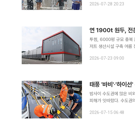
2026-07-28 20:23
투썸, 6000평 규모 충
저트 생산시설 구축 여름 장맛비가 전세버스 창문을 촉촉히 적신 22일 오전 충북 음성군 금왕읍에
있는 투썸플레이스의 '어썸
2026-07-23 09:00
한 커피 향이 기분좋게 코
태풍 '바비'·'하이선
밤사이 수도권에 많은 비
피해가 잇따랐다. 수도권의
경북에는 폭염이 이어지는 등 지역별로
2026-07-15 06:48
면 전날 오후 6시부터 이