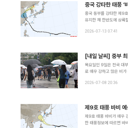
중국 강타한 태풍 ‘
중국 동부를 강타한 제9호
유지한 채 한반도에 상륙할
람을 몰고 올 전망이다. 기상청에 따르면 바비는 13일 오전 3시 중국 칭다오 남남서쪽 약 450㎞
2026-07-13 07:41
부근 육상에서 시속 11㎞
목요일인 9일은 전국 대부
로 매우 강하고 많은 비가 쏟아지겠다. 8일 기상청에 따르면 제주도
은 밤에 대부분 비가 그치
2026-07-08 20:36
상 강수량은 서울·인천·경
제9호 태풍 바비 예
제9호 태풍 바비가 매우 강한 세력을
한 태풍정보에 따르면 바비