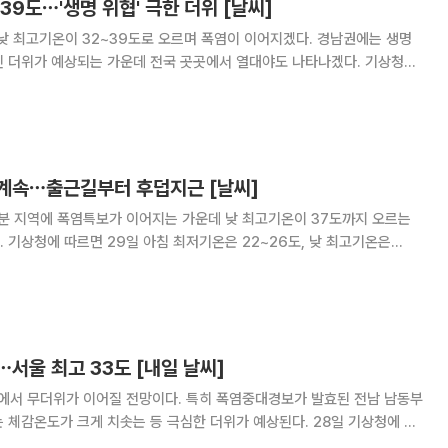
39도⋯'생명 위협' 극한 더위 [날씨]
낮 최고기온이 32~39도로 오르며 폭염이 이어지겠다. 경남권에는 생명
더위가 예상되는 가운데 전국 곳곳에서 열대야도 나타나겠다. 기상청에
전라권은 가끔 구름이 많겠고, 경상권과 제주도는 대체로 맑겠다. 북태평양
햇볕이 이어지면서 전국 대부분 지역의 기온이 평년
계속⋯출근길부터 후덥지근 [날씨]
부분 지역에 폭염특보가 이어지는 가운데 낮 최고기온이 37도까지 오르는
기온은
은 기온을 보이겠다. 밤에도 기온이 25도 이상 유지되는 지역이 많아 열대
 나타날 전망이다. 전국 대부분 지역에는 최고체감온도가 33도
서울 최고 33도 [내일 날씨]
역에서 무더위가 이어질 전망이다. 특히 폭염중대경보가 발효된 전남 남동부
온도가 크게 치솟는 등 극심한 더위가 예상된다. 28일 기상청에 따
22~26도, 낮 최고기온은 32~38도로 예보됐다. 평년(최저 21~24도,