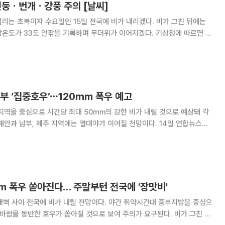
천둥ㆍ번개ㆍ강풍 주의 [날씨]
리는 초복이자 수요일인 15일 전국에 비가 내리겠다. 비가 그친 뒤에는
 33도 안팎을 기록하며 무더위가 이어지겠다. 기상청에 따르면 이
, 전국에 내리던 비는 오후까지 이어지겠다. 특히 중부지방과 전라권을
개를 동반한 매우 강한 비가 내리는 곳이 있겠
북부 ‘집중호우’⋯120㎜ 폭우 예고
지역을 중심으로 시간당 최대 50㎜의 강한 비가 내릴 것으로 예상돼 각
 남부, 제주 지역에는 열대야가 이어질 전망이다. 14일 연합뉴스에
 북동진하는 저기압의 영향으로 경기북부에는 이날 밤, 강원북부내륙에는
새벽 사이 시간당 30∼50㎜의 집중호우가
㎜ 폭우 쏟아진다… 주말부턴 전국에 '장맛비'
일 새벽 사이 전국에 비가 내릴 전망이다. 야간 취약시간대 중부지방을 중심으
 바람을 동반한 호우가 쏟아질 것으로 보여 주의가 요구된다. 비가 그친 뒤