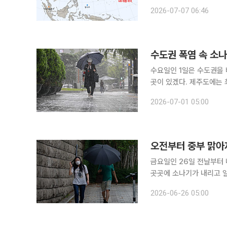
동 중이다. 중심기압은 91
2026-07-07 06:46
계로 분류됐다.
수도권 폭염 속 소
수요일인 1일은 수도권을
곳이 있겠다. 제주도에는 
리겠다. 기상청에 따르면 이날 전국은 대체로 흐리겠다. 제주도와 전남 남해안은 전날 밤부터 비가
2026-07-01 05:00
이어지겠다. 전남권과 경남
오전부터 중부 맑아
금요일인 26일 전날부터
곳곳에 소나기가 내리고 일부 지역에
방은 대체로 흐리다가 오전부
2026-06-26 05:00
원도와 경북 일부 지역에