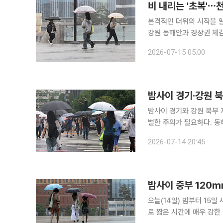
비 내리는 '초복'⋯
본격적인 더위의 시작을 알
강원 동해안과 경상권 체감온도가
날 전국은 대체로 흐리겠고
2026-07-15 05:00
중심으로 돌풍과 천둥ㆍ번
밤사이 경기·강원 
밤사이 경기와 강원 북부 
별한 주의가 필요하다. 동해안과
따르면 중국 산둥반도에서
2026-07-14 20:45
늦은 밤부터 15일 이른 
밤사이 중부 120
오늘(14일) 밤부터 15
로 짧은 시간에 매우 강한