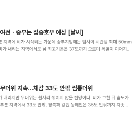
망이다. 14일 기상청은 수시 브리핑을 열고 이런 내
망을 발표했다. 이날 저녁부터 한
 여전ㆍ중부는 집중호우 예상 [날씨]
부분 지역에 비가 시작되는 가운데 중부지방에는 밤사이 시간당 최대 50㎜
 비가 내리는 지역에서도 낮 최고기온은 37도까지 오르며 폭염이 이어지겠
에 따르면 이날 오전 수도권과 충남부터 비가
 충북, 전라권으로 확대되겠고, 밤에는 경상
 무더위 지속…체감 33도 안팎 찜통더위
가 내리지만 무더위는 쉽사리 꺾이지 않을 전망이다. 비가 그친 뒤 습도가
분 지역에서 33도 안팎, 경북과 강원 동해안은 35도 안팎까지 치솟아
영향으로 기온이 일시적으로
뒤 다시 습도가 오르면서 무더위가 재