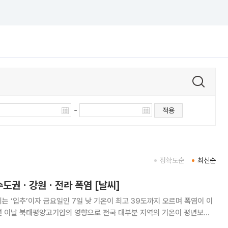
~
적용
정확도순
최신순
⋯수도권ㆍ강원ㆍ전라 폭염 [날씨]
는 ‘입추’이자 금요일인 7일 낮 기온이 최고 39도까지 오르며 폭염이 이
2~27도, 낮 최고기온은 31~39도로, 전국 대부분 지역에 폭염특보가 발