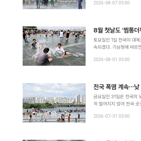
2026-08-07 05:00
효된 가운데 최고체감온도
8월 첫날도 '찜통더
토요일인 1일 전국이 대체
속되겠다. 기상청에 따르면 이날 전국은 대체로 맑겠으며 아침 최저기온은 21~27도, 낮 최고기온은
30~35도로 예상된다. 밤사이 기온이 충분히 떨어지지 않으면서 전국 대부분 지역에서는 밤 최저기
2026-08-01 05:00
온이 25도 이상 유지되는
전국 폭염 계속⋯낮
금요일인 31일은 전국의 
히 떨어지지 않아 전국 곳곳에서 열대야가
구름이 많겠고, 남부지방
2026-07-31 05:00