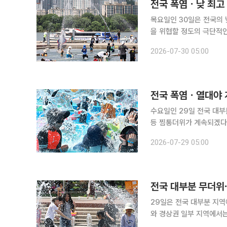
전국 폭염ㆍ낮 최고 
목요일인 30일은 전국의 
을 위협할 정도의 극단적인 
따르면 이날 중부지방과 
2026-07-30 05:00
고기압의 영향으로 강한 
전국 폭염ㆍ열대야 
수요일인 29일 전국 대
등 찜통더위가 계속되겠다. 기상청에 따르면 29일 아침 최저기온은 22~26도, 낮 최고
32~37도로 평년보다 높
2026-07-29 05:00
야가
전국 대부분 무더위⋯
29일은 전국 대부분 지
와 경상권 일부 지역에서는 체감
르면 내일 아침 최저기온은 