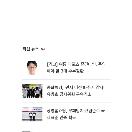
최신 뉴스
[기고] 여름 레포츠 즐긴다면, 주의
해야 할 3대 수부질환
종합특검, ‘관저 이전 봐주기 감사’
유병호 감사위원 구속기소
공영홈쇼핑, 부패방지·규범준수 국
제표준 인증 획득