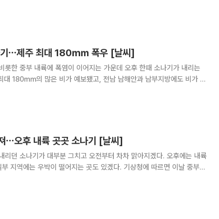
0hPa(헥토파스칼), 최대풍속은 초속 56m, 시속 202㎞다. 강도는 5단
 바비는 당분간 강한 세력을 유지한
나기⋯제주 최대 180㎜ 폭우 [날씨]
 비롯한 중부 내륙에 폭염이 이어지는 가운데 오후 한때 소나기가 내리는
최대 180㎜의 많은 비가 예보됐고, 전남 남해안과 남부지방에도 비가 내
권, 경북 남부에는 새벽부터 저녁 사이 비가
져⋯오후 내륙 곳곳 소나기 [날씨]
 내리던 소나기가 대부분 그치고 오전부터 차차 맑아지겠다. 오후에는 내륙
는 우박이 떨어지는 곳도 있겠다. 기상청에 따르면 이날 중부지
터 차차 맑아지겠고 남부지방과 제주도는 구름이 많겠다. 오전까지 강
는 전날부터 이어진 소나기가 이어지는 곳이 있