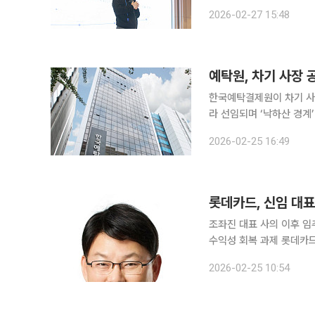
보로 단독 추천했다고 전날 공시했다. 케이뱅크 출범 이후 첫 연임에
2026-02-27 15:48
는 지난해 12월31일 만
예탁원, 차기 사장 
한국예탁결제원이 차기 사
라 선임되며 ‘낙하산 경계
호하는 분위기가 감지돼 관심이 쏠린다. 25일 한국예탁결제원
2026-02-25 16:49
공개 모집한다고 밝혔다. 
롯데카드, 신임 대표
조좌진 대표 사의 이후 임
수익성 회복 과제 롯데카드 차기 대표이사에 정상호 전 롯데카드 부사장이 내정됐다. 롯데카드는
25일 임원후보추천위원회를
2026-02-25 10:54
보자는 다음 달 12일 예