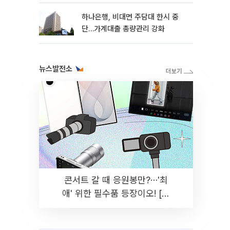
하나은행, 비대면 주담대 한시 중
단…가계대출 총량관리 강화
뉴스발전소
콘서트 갈 때 응원봉만?⋯'최
애' 위한 필수품 등장이오! [솔
드아웃]