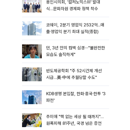
용인시의회, '컬처노믹스Ⅲ' 발대
식…문화자원 경제화 정책 착수
코웨이, 2분기 영업익 2532억...매
출·영업익 분기 최대 실적(종합)
던, 3년 만의 컴백 심경⋯"불완전한
모습도 솔직하게"
반도체공학회 "주 52시간제 개선
시급…美·中에 추월당할 수도"
KDB생명 본입찰, 한화·흥국·한투 '3
파전'
추미애 "핵 없는 세상 될 때까지"…
원폭피해 81주년, 국경 넘은 증언