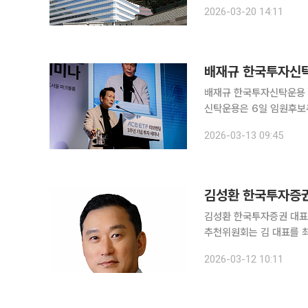
전문가로, 내부통제와 소
2026-03-20 14:11
가 풍부한 법률 경험을 바
배재규 한국투자신탁
배재규 한국투자신탁운용 대표의 4연임이 
신탁운용은 6일 임원후보
르면 임추위는 배 대표를 출석위원 전원 일치
2026-03-13 09:45
총회에 이사 선임 안건으
김성환 한국투자증권 
김성환 한국투자증권 대표가 사실상 3연임을 
추천위원회는 김 대표를 최종 후보로 추천했다. 한국
지배구조에 관한 법률’에
2026-03-12 10:11
고 있다. 임추위는 전날 