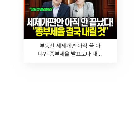
부동산 세제개편 아직 끝 아
냐? "종부세율 발표보다 내릴
것" 장기거주·양도세 전망 I 집
땅지성 I 김인만, 진미윤