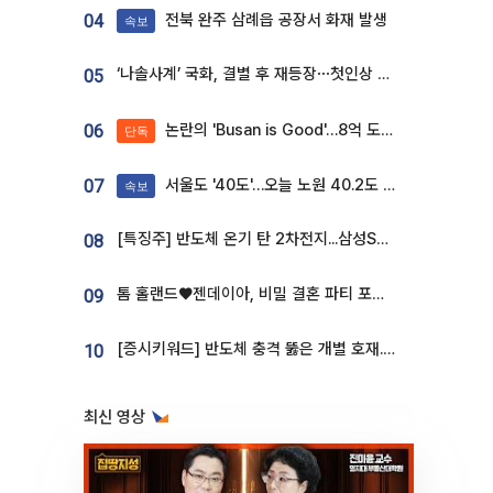
전북 완주 삼례읍 공장서 화재 발생
04
속보
‘나솔사계’ 국화, 결별 후 재등장⋯첫인상 투표 휩쓸고 ‘인기녀’ 등극
05
논란의 'Busan is Good'…8억 도시브랜드, 용산 대통령실 CI 업체가 수행
06
단독
서울도 '40도'…오늘 노원 40.2도 기록
07
속보
[특징주] 반도체 온기 탄 2차전지...삼성SDI, 장 초반 7% 넘게 껑충
08
톰 홀랜드♥젠데이아, 비밀 결혼 파티 포착⋯호텔 대관비만 9억
09
[증시키워드] 반도체 충격 뚫은 개별 호재...포스코퓨처엠·에코프로·한화솔루션 '눈길'
10
최신 영상