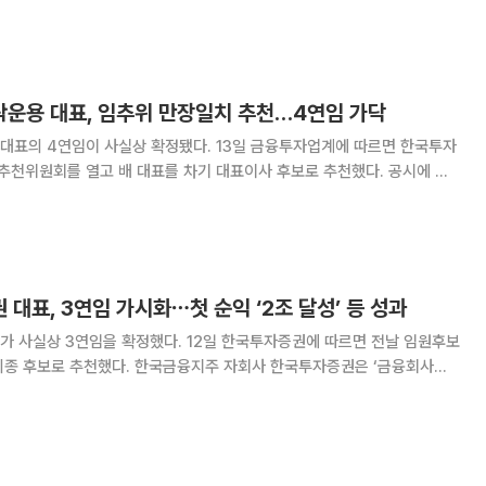
비자보호 분야에서의 전문성을 인정받았다. 신한은행 이사회는 윤 후보자
탕으로 이사회 의사결정 과정에서 균형 잡힌 시각을 제시
운용 대표, 임추위 만장일치 추천…4연임 가닥
사실상 확정됐다. 13일 금융투자업계에 따르면 한국투자
추천위원회를 열고 배 대표를 차기 대표이사 후보로 추천했다. 공시에 따
로 추천했다. 배 대표는 향후 이사회 심사를 거쳐 주주
로 상정된 뒤 대표이사로 최종 선임될 예정이다
대표, 3연임 가시화⋯첫 순익 ‘2조 달성’ 등 성과
확정했다. 12일 한국투자증권에 따르면 전날 임원후보
금융지주 자회사 한국투자증권은 ‘금융회사의
 따라 임추위에서 최고경영자 후보의 자격 요건을 판단해 후보자를 선정하
개최된 제2차 임추위에서 위원 4명 전원의 찬