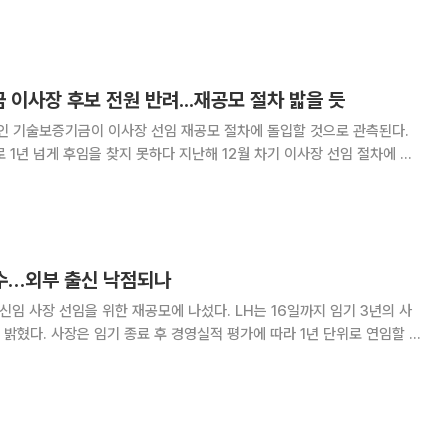
 이사회를 열고 기존 단독대표 체제를 끝내
 이사장 후보 전원 반려...재공모 절차 밟을 듯
 기술보증기금이 이사장 선임 재공모 절차에 돌입할 것으로 관측된다.
로 1년 넘게 후임을 찾지 못하다 지난해 12월 차기 이사장 선임 절차에 들
이 모두 탈락하면서 인선 절차가 원점으로 돌아갔다. 기술보증기금은
을 뒷받침하기 위해 연간 수조원의 신규 보증
착수…외부 출신 낙점되나
임을 위한 재공모에 나섰다. LH는 16일까지 임기 3년의 사
 밝혔다. 사장은 임기 종료 후 경영실적 평가에 따라 1년 단위로 연임할 수
 임명까지 2~3개월이 소요되지