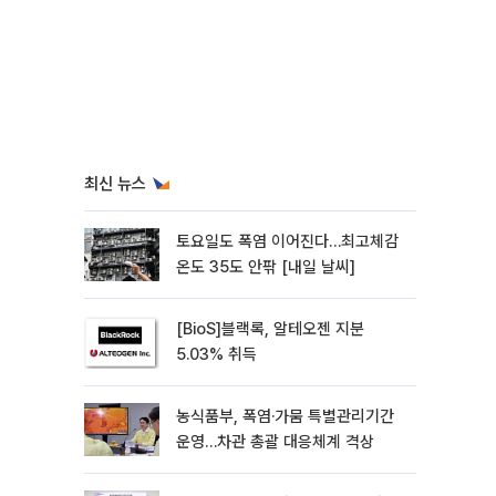
최신 뉴스
토요일도 폭염 이어진다…최고체감
온도 35도 안팎 [내일 날씨]
[BioS]블랙록, 알테오젠 지분
5.03% 취득
농식품부, 폭염·가뭄 특별관리기간
운영…차관 총괄 대응체계 격상