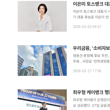
이은미 토스뱅크 대표
이은미 토스뱅크 대표가 사실상 연임에 성공했다. 
기 대표 후보로 이은미 현
한 이후 여러 차례 회의를 거쳐 후보군을 검증해
2026-03-03 09:57
동안 보여준 탁월한 경영 
우리금융, ‘소비자
정용건·류정혜 후보 추천…
무화…사장급 ‘전략경영총괄’ 신설 우리금융지주가 금융소비자 보호와 인공
강화하기 위해 사외이사진을 새롭게 정비했다. 우리금
2026-02-27 17:50
정용건, 류정혜 등 2인을
최우형 케이뱅크 행장
최우형 케이뱅크 은행장이 
상 성공했다. 27일 금융권에 따르면 케이뱅크 임원후보추천위원회는 최 행장을 차기 최고경영자 후