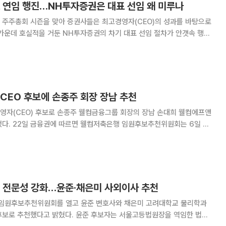
표 연임 행진…NH투자증권은 대표 선임 왜 미루나
 주주총회 시즌을 맞아 증권사들은 최고경영자(CEO)의 성과를 바탕으로
가운데 호실적을 거둔 NH투자증권의 차기 대표 선임 절차가 안갯속 행보
래에셋증권, 한국투자증권, NH투자증권
CEO 후보에 손종주 회장 장남 추천
영자(CEO) 후보로 손종주 웰컴금융그룹 회장의 장남 손대희 웰컴에프앤
원회는 6일 회
O 후보로 추천했다. 박종성 웰컴저축은행 투자금융본부 부사장도 함께 후
축은행은 향후 이사회와 주주총회를 거쳐 대표이사를
T 전문성 강화…윤준·채은미 사외이사 추천
 임원후보추천위원회를 열고 윤준 변호사와 채은미 고려대학교 물리학과
다. 윤준 후보자는 서울고등법원장을 역임한 법률