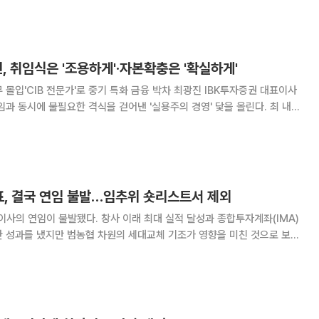
동하는 새로운 승계 경로가 만들어지는 것 아
, 취임식은 '조용하게'·자본확충은 '확실하게'
 전문가'로 중기 특화 금융 박차 최광진 IBK투자증권 대표이사
임과 동시에 불필요한 격식을 걷어낸 '실용주의 경영' 닻을 올린다. 최 내정
 곧바로 업무에 돌입할 예정이다. 중소형사 한계를 극복하기 위한 자기자본
은행과의 시너지를 통한 중소기업
표, 결국 연임 불발…임추위 숏리스트서 제외
사의 연임이 불발됐다. 창사 이래 최대 실적 달성과 종합투자계좌(IMA)
한 성과를 냈지만 범농협 차원의 세대교체 기조가 영향을 미친 것으로 보인
했다. 여기에 윤 대표는 이름을 올리지