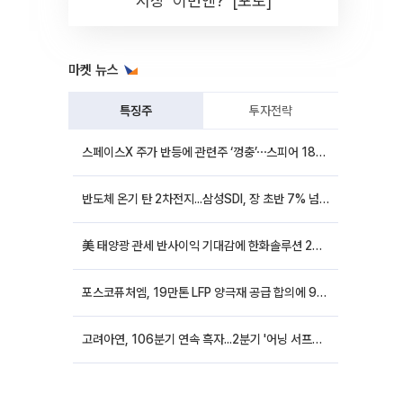
시장 '이번엔?' [포토]
마켓 뉴스
특징주
투자전략
스페이스X 주가 반등에 관련주 ‘껑충’⋯스피어 18%ㆍ에이치브이엠 12%↑
반도체 온기 탄 2차전지...삼성SDI, 장 초반 7% 넘게 껑충
美 태양광 관세 반사이익 기대감에 한화솔루션 20%대·OCI홀딩스 14%대 급등
포스코퓨처엠, 19만톤 LFP 양극재 공급 합의에 9%대 강세
고려아연, 106분기 연속 흑자...2분기 '어닝 서프라이즈'에 장 초반 12%대 강세