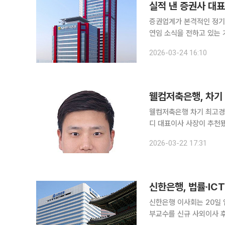
실적 낸 증권사 대
증권업계가 본격적인 정기
연임 소식을 전하고 있는 
를 보이고 있다. 24일 금융투자업계에 따르면 국내 상위 10대 증권사 중 3월 정기 주총에서 CEO
2026-03-24 16:10
임기가 만료되는 곳은 미
웰컴저축은행, 차기 
웰컴저축은행 차기 최고경
디 대표이사 사장이 추천됐다. 22일 금융권에 따르면 웰컴저축은행 임원후보추천위
의를 열고 손 대표를 CE
2026-03-22 17:31
보군에 포함됐다. 웰컴저
신한은행, 법률·IC
신한은행 이사회는 20일
부교수를 신규 사외이사 후보로 추천했다고 밝혔