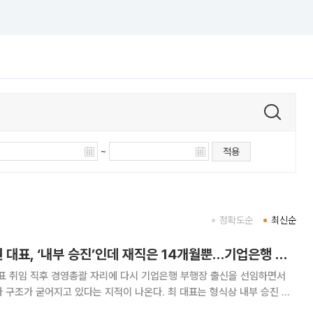
~
적용
정확도순
최신순
최광진 IBK투자증권 대표, ‘내부 승진’인데 재직은 14개월뿐…기업은행 부행장 승진 코스되나?[중견증권사 리스크 점검 1-①]
표 취임 직후 경영총괄 자리에 다시 기업은행 부행장 출신을 선임하면서
 구조가 굳어지고 있다는 지적이 나온다. 최 대표는 형식상 내부 승진 사
근무한 기간은 약 14개월에 불과하다. 기업은행 부행장이 IBK투자증권 경