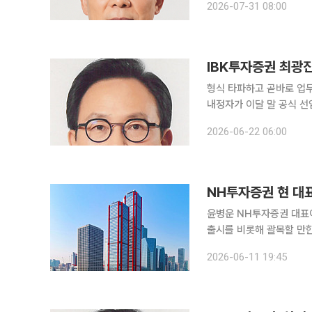
2026-07-31 08:00
영총괄을 거쳐 대표로 이
IBK투자증권 최광진
형식 타파하고 곧바로 업무 몰입'CIB
내정자가 이달 말 공식 선
자는 화려한 취임식 대신
2026-06-22 06:00
확충과 친정인 IBK기업
NH투자증권 현 대
윤병운 NH투자증권 대표이
출시를 비롯해 괄목할 만
다. 11일 금융투자업계에 따르면 NH투자증권은 이주 열린 임원후보추천위원회에서 차기 대표이사
2026-06-11 19:45
숏리스트(적격후보)를 확정