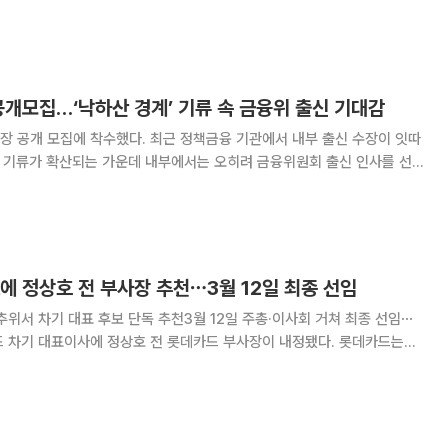
 성공한 사례다. 최 행장의 임기
료됐으나, 최대주주 KT의 경영진
공개모집…‘낙하산 경계’ 기류 속 금융위 출신 기대감
장 공개 모집에 착수했다. 최근 정책금융 기관에서 내부 출신 수장이 잇따
’ 기류가 확산되는 가운데 내부에서는 오히려 금융위원회 출신 인사를 선
 임원추천위원회는 이날 차기 사장을
접수 기간은 이날부터 3월 3일까지다. 임추
에 정상호 전 부사장 추천⋯3월 12일 최종 선임
추위서 차기 대표 후보 단독 추천3월 12일 주총·이사회 거쳐 최종 선임⋯
 열고 차기 대표이사 사장에 정 전 부사장을 추천했다고 밝혔다. 정 후
정된 주주총회와 이사회를 거쳐 최종 선임될