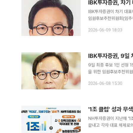
IBK투자증권, 차기
IBK투자증권이 차기 대표이사에 
임원후보추천위원회(임추위)
추위는 최 부사장 추천 배
2026-06-09 18:03
을 역임하며 IBK금융그룹
IBK투자증권, 9일
9일 최종 후보 1인 선정 15년 만에 '내부 승진' 인사 IBK투자증권이 이르면 9일 차기 대표이사 선임
을 위한 임원후보추천위원회
사장이 유력 후보로 거론되고 있다. 8일 금융투자업계에 따르면 IBK투
2026-06-08 15:30
하고 신임 대표이사 최종 
NH투자증권이 지난해 '1
끝내고 각자 대표 체제로
앙회의 지배력 강화와 인사 기조가 반