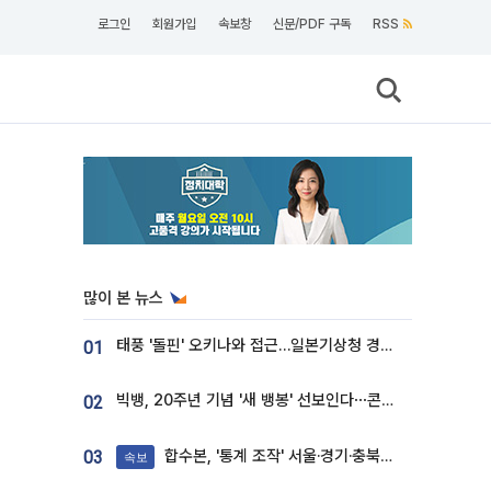
로그인
회원가입
속보창
신문/PDF 구독
RSS
많이 본 뉴스
태풍 '돌핀' 오키나와 접근…일본기상청 경로 업데이트
01
빅뱅, 20주년 기념 '새 뱅봉' 선보인다⋯콘서트 앞두고 팝업 개최
02
합수본, '통계 조작' 서울·경기·충북 선관위 등 추가 압수수색
03
속보