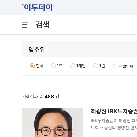
검색
전체
1주
1개월
1년
직접입력
검색결과 총
488
건
IBK투자증권이 최광진 대
모회사 중심의 경영진 인사
례지만 IBK투자증권에서 