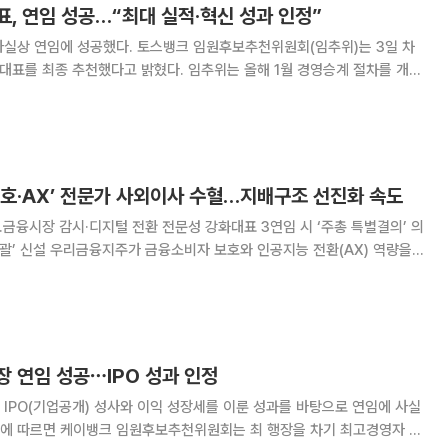
, 연임 성공…“최대 실적·혁신 성과 인정”
토스뱅크 임원후보추천위원회(임추위)는 3일 차
 대표를 최종 추천했다고 밝혔다. 임추위는 올해 1월 경영승계 절차를 개시
 왔다. 정윤모 임추위원장은 “이 대표가 지난 임기
능력과 그 기반을 받치고 있는 성장성
보호·AX’ 전문가 사외이사 수혈…지배구조 선진화 속도
금융시장 감시·디지털 전환 전문성 강화대표 3연임 시 ‘주총 특별결의’ 의
지능 전환(AX) 역량을
융 임원후보추천위원회(이하 임추위)는 최근
 신임 사외이사 후보로 추천했다고 27일 밝
 연임 성공⋯IPO 성과 인정
IPO(기업공개) 성사와 이익 성장세를 이룬 성과를 바탕으로 연임에 사실