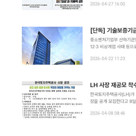
2026-04-27 16:00
24일 NH투자증권은 임시
[단독] 기술보증기금
중소벤처기업부 산하기관인
12·3 비상계엄 사태 등으
어갔지만, 압축된 후보군 3명
2026-04-22 11:23
중소벤처기업의 혁신 성장
LH 사장 재공모 
한국토지주택공사(LH)가 신임 사장 선
장을 공개 모집한다고 8일
있다. 선임 절차는 임원추천위원회(임추위)가 서류 심사와 면접을 거쳐 후보자를 추천하는 방식으로
2026-04-08 08:46
진행된다. 통상 공모부터