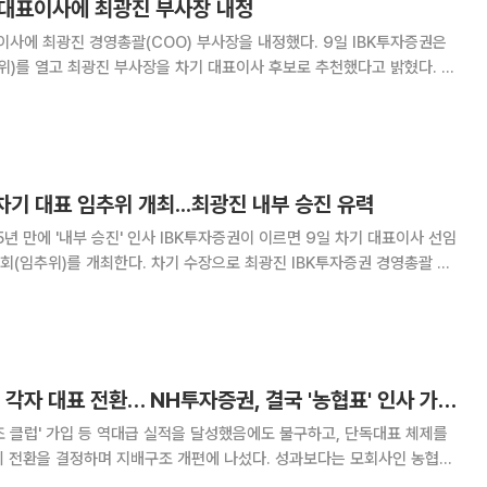
 대표이사에 최광진 부사장 내정
최광진 경영총괄(COO) 부사장을 내정했다. 9일 IBK투자증권은
를 열고 최광진 부사장을 차기 대표이사 후보로 추천했다고 밝혔다. 임
경에 대해 "IBK기업은행 투자금융부장과 서부지역본부장, CIB그룹장 등
의 성장을 다방면으로 지원해 온 금융
 차기 대표 임추위 개최...최광진 내부 승진 유력
(임추위)를 개최한다. 차기 수장으로 최광진 IBK투자증권 경영총괄 부
자증권은 9일 임추위를 개최
후보 1인을 선정할 예정이다
'1조 클럽' 성과 무색 각자 대표 전환… NH투자증권, 결국 '농협표' 인사 가동하나
조 클럽' 가입 등 역대급 실적을 달성했음에도 불구하고, 단독대표 체제를
의 전환을 결정하며 지배구조 개편에 나섰다. 성과보다는 모회사인 농협중
영된 결과라는 해석이 나온다. 27일 금융투자업계에 따르면