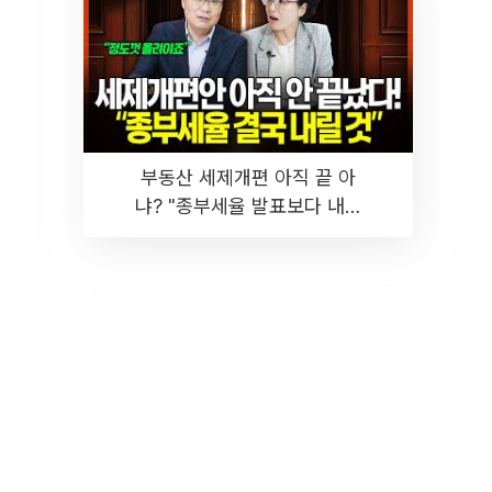
부동산 세제개편 아직 끝 아
냐? "종부세율 발표보다 내릴
것" 장기거주·양도세 전망 I 집
땅지성 I 김인만, 진미윤