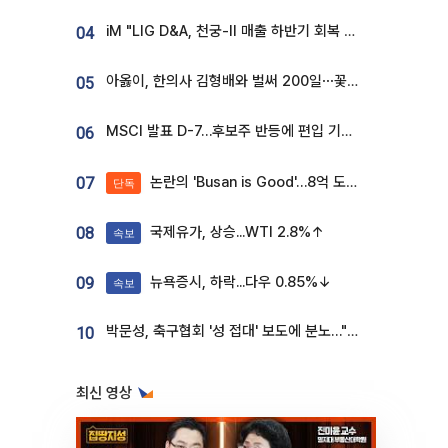
iM "LIG D&A, 천궁-II 매출 하반기 회복 전망…방산 톱픽 유지"
04
아옳이, 한의사 김형배와 벌써 200일⋯꽃다발 들고 "프러포즈 아냐"
05
MSCI 발표 D-7…후보주 반등에 편입 기대 재점화
06
논란의 'Busan is Good'…8억 도시브랜드, 용산 대통령실 CI 업체가 수행
07
단독
국제유가, 상승...WTI 2.8%↑
08
속보
뉴욕증시, 하락...다우 0.85%↓
09
속보
박문성, 축구협회 '성 접대' 보도에 분노…"다 말아먹으려고 작정했나"
10
최신 영상