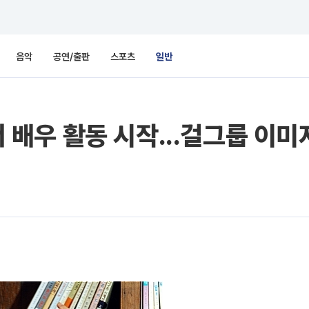
음악
공연/출판
스포츠
일반
본서 배우 활동 시작...걸그룹 이