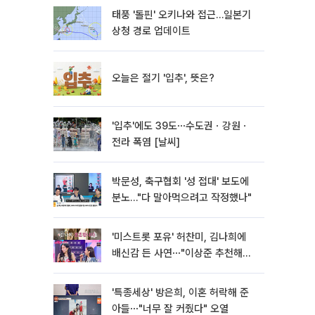
태풍 '돌핀' 오키나와 접근…일본기
상청 경로 업데이트
오늘은 절기 '입추', 뜻은?
'입추'에도 39도⋯수도권ㆍ강원ㆍ
전라 폭염 [날씨]
박문성, 축구협회 '성 접대' 보도에
분노…"다 말아먹으려고 작정했나"
'미스트롯 포유' 허찬미, 김나희에
배신감 든 사연⋯"이상준 추천해주
더라"
'특종세상' 방은희, 이혼 허락해 준
아들⋯"너무 잘 커줬다" 오열