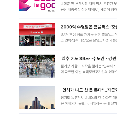
박형준 전 부산시장 재임 당시 추진된 부산
용산 대통령실 상징체계(CI) 개발에 참
도시브랜드 사업이 공개 이후 시민 공감
2000억 수혈받은 홈플러스 ‘오늘
67개 핵심 점포 재가동 위한 빌드업..
소 인력·압축 매장으로 운영…회생 가능성
영업을 시작한다. 핵심 점포 67개에는 
'입추'에도 39도⋯수도권ㆍ강원
절기상 가을의 시작을 알리는 ‘입추’이자
에 따르면 이날 북태평양고기압의 영향으
도, 낮 최고기온은 31~39도로, 전국
"인허가 나도 삽 못 뜬다"…자금
경기도 동두천시 송내동의 한 아파트 개
은 이뤄지지 못했다. 사업장은 공매 절차
3차 공매까지 진행됐으나 모두 유찰됐다.
후