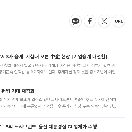
제3자 승계’ 시험대 오른 中企 현장 [기업승계 대전환]
지원 첫발 매수자 발굴·인수자금·거래망 이전은 여전히 과제 정부가 혈연 중심
장기근속 임직원 등 제3자에게 연다. 후계자를 찾지 못한 중소기업이 폐업
해 기술과 일자리를 남기도록 하겠다는 취지다. 다만 세금 감면만으로 거래를
에 편입 기대 재점화
월 정기 리뷰 발표가 일주일 앞으로 다가오면서 편출입 후보 종목에 관심이
 시가총액이 크게 흔들렸지만 저점 이후 주가가 상당 부분 회복되면서 편입
다시 부각되고 있다. 7일 금융투자업계에 따르면 MSCI는 한국시간으로 오는
od'…8억 도시브랜드, 용산 대통령실 CI 업체가 수행