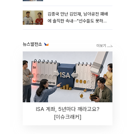
김종국 만난 김민재, 남아공전 패배
에 솔직한 속내⋯"선수들도 못하긴
했다"
뉴스발전소
ISA 계좌, 5년마다 깨라고요?
[이슈크래커]