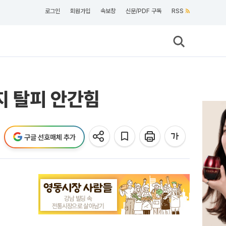
로그인
회원가입
속보창
신문/PDF 구독
RSS
미지 탈피 안간힘
구글 선호매체 추가