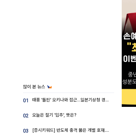
많이 본 뉴스
태풍 '돌핀' 오키나와 접근…일본기상청 경로 업데이트
01
오늘은 절기 '입추', 뜻은?
02
[증시키워드] 반도체 충격 뚫은 개별 호재...포스코퓨처엠·에코프로·한화솔루션 '눈길'
03