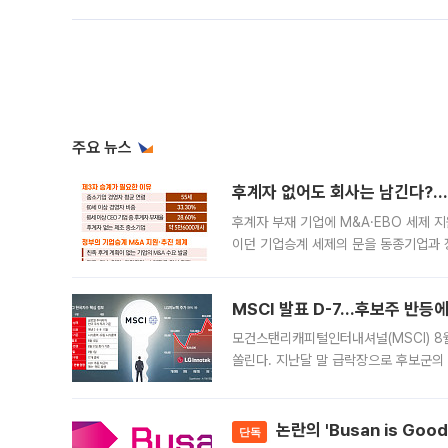
주요 뉴스
후계자 없어도 회사는 남긴다?…‘
후계자 부재 기업에 M&A·EBO 세제 
이던 기업승계 세제의 문을 동종기업과 
대신 M&A나 임직원 인수(EBO)를 통
늘
MSCI 발표 D-7…후보주 반등
모건스탠리캐피털인터내셔널(MSCI) 8
쏠린다. 지난달 말 급락장으로 후보군의
가능성과 지수 추종 자금 유입 기대가 
논란의 'Busan is Go
단독