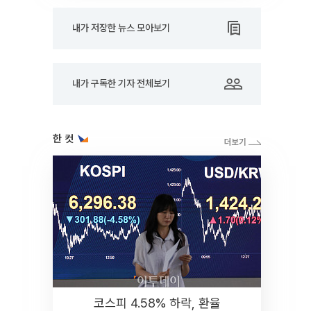
내가 저장한 뉴스 모아보기
내가 구독한 기자 전체보기
한 컷
코스피 4.58% 하락, 환율