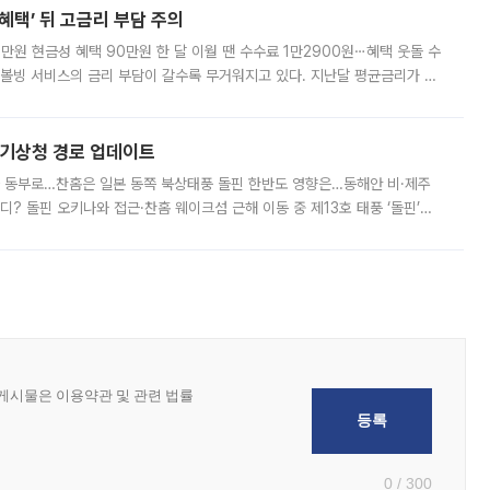
혜택’ 뒤 고금리 부담 주의
1만원 현금성 혜택 90만원 한 달 이월 땐 수수료 1만2900원⋯혜택 웃돌 수
리볼빙 서비스의 금리 부담이 갈수록 무거워지고 있다. 지난달 평균금리가 연
약정 고객에게 포인트와 캐시백을 얹어주는 미끼성 행사가 이어지고 있어 주의가
본기상청 경로 업데이트
국 동부로…찬홈은 일본 동쪽 북상태풍 돌핀 한반도 영향은…동해안 비·제주
디? 돌핀 오키나와 접근·찬홈 웨이크섬 근해 이동 중 제13호 태풍 ‘돌핀’이
 아마미 지방에 접근하고 있다. 돌핀은 오키나와 부근을 지난 뒤 동중국해
0 / 300