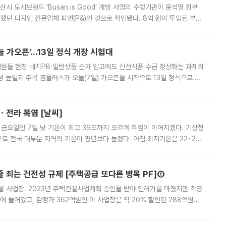
시 도시브랜드 ‘Busan is Good’ 개발 사업의 수행기관이 윤석열 정부
여했던 디자인 전문업체 피앤(P&)인 것으로 확인됐다. 8억 원이 투입된 부산
 부족과 디자인 정체성 논란에 휩싸였던 만큼, 사업 선정 과정과 결과물에
 가오픈’...13일 정식 개장 시험대
.직원들 현장 배치PB·일반상품 순차 입고에도 신선식품 수급 정상화는 과제최
 높일지 주목 홈플러스가 오늘(7일) 가오픈을 시작으로 13일 정식으로 재
직원들이 현장 배치되고, PB 상품과 함께 일반 상품 납품도 순차적으로 진행
ㆍ전라 폭염 [날씨]
 금요일인 7일 낮 기온이 최고 39도까지 오르며 폭염이 이어지겠다. 기상청
로 전국 대부분 지역의 기온이 평년보다 높겠다. 아침 최저기온은 22~27
 대부분 지역에 폭염특보가 발효된 가운데 최고체감온도는 35도 안팎까지 올라
줄 죄는 건전성 규제 [주택공급 또다른 병목 PF]①
발 사업장. 2023년 주택건설사업계획 승인을 받아 인허가를 마쳤지만 착공
에 들어갔고, 감정가 362억원인 이 사업장은 약 20% 할인된 288억원에
 현재는 4차 공매를 위한 조건 협의가 진행 중이다. 수도권의 주요 주거 배