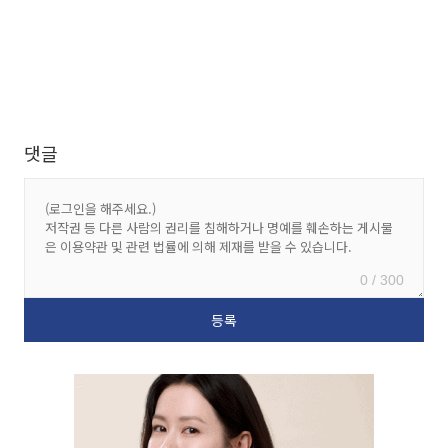
댓글
0 / 300