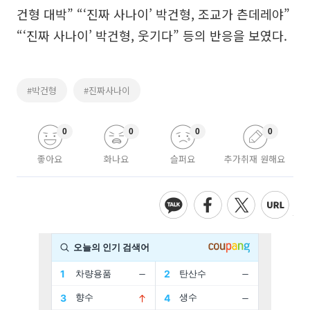
건형 대박” “‘진짜 사나이’ 박건형, 조교가 츤데레야”
“‘진짜 사나이’ 박건형, 웃기다” 등의 반응을 보였다.
#박건형
#진짜사나이
0
0
0
0
좋아요
화나요
슬퍼요
추가취재 원해요