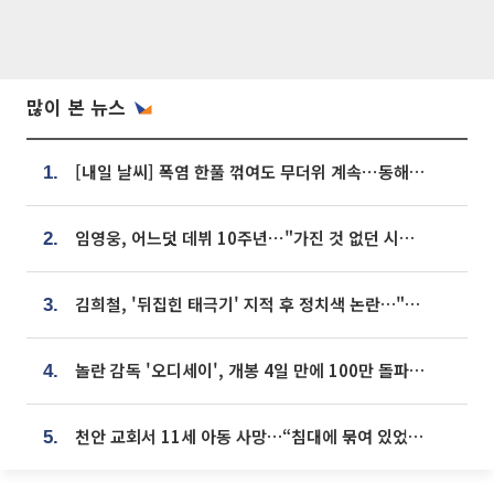
많이 본 뉴스
[내일 날씨] 폭염 한풀 꺾여도 무더위 계속⋯동해안 이틀 연속 비
1.
임영웅, 어느덧 데뷔 10주년⋯"가진 것 없던 시절, 내 앞엔 20명의 팬뿐"
2.
김희철, '뒤집힌 태극기' 지적 후 정치색 논란…"좌우 떠나 우리나라 국기"
3.
놀란 감독 '오디세이', 개봉 4일 만에 100만 돌파⋯'왕사남' 보다 빠르다
4.
천안 교회서 11세 아동 사망…“침대에 묶여 있었다” 진술 확보
5.