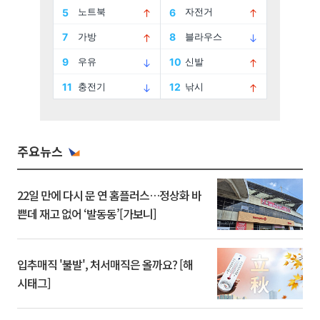
주요뉴스
22일 만에 다시 문 연 홈플러스…정상화 바
쁜데 재고 없어 ‘발동동’[가보니]
입추매직 '불발', 처서매직은 올까요? [해
시태그]