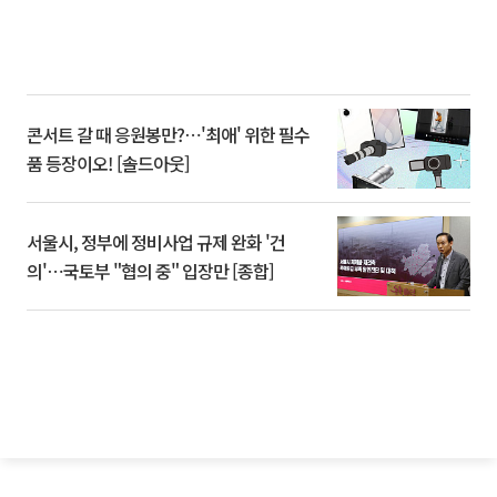
콘서트 갈 때 응원봉만?⋯'최애' 위한 필수
품 등장이오! [솔드아웃]
서울시, 정부에 정비사업 규제 완화 '건
의'⋯국토부 "협의 중" 입장만 [종합]