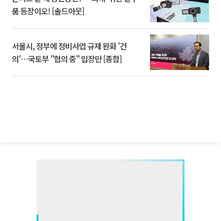
품 등장이오! [솔드아웃]
서울시, 정부에 정비사업 규제 완화 '건
의'⋯국토부 "협의 중" 입장만 [종합]