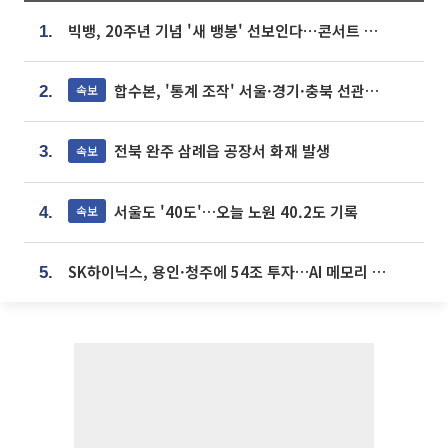
빅뱅, 20주년 기념 '새 뱅봉' 선보인다⋯콘서트 앞두고 팝업 개최
1.
합수본, '통계 조작' 서울·경기·충북 선관위 등 추가 압수수색
속보
2.
전북 완주 삼례읍 공장서 화재 발생
속보
3.
서울도 '40도'…오늘 노원 40.2도 기록
속보
4.
SK하이닉스, 용인·청주에 54조 투자…AI 메모리 생산기지 키운다
5.