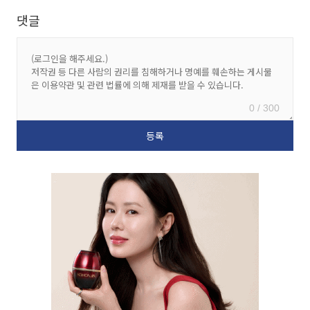
댓글
0 / 300