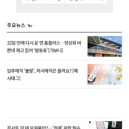
주요뉴스
22일 만에 다시 문 연 홈플러스…정상화 바
쁜데 재고 없어 ‘발동동’[가보니]
입추매직 '불발', 처서매직은 올까요? [해
시태그]
콘서트 갈 때 응원봉만?⋯'최애' 위한 필수