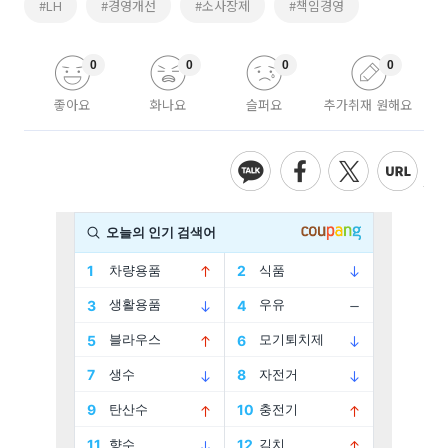
#LH
#경영개선
#소사장제
#책임경영
0
0
0
0
좋아요
화나요
슬퍼요
추가취재 원해요