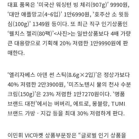
대표 품목은 ‘미국산 워싱턴 빙 체리(907g)’ 9990원,
‘대만 애플망고(4~6입)’ 1만6990원, ‘호주산 소 윗등
심(100g)’ 1349원 등이다. 또 최근 직구 인기상품인
‘웰치스 젤리(80팩)’<사진>는 일반상품보다 4배 가량
큰 대용량으로 기획해 20% 저렴한 1만9990원에 판
매한다.
‘엘리자베스 아덴 썬 스틱(8.6g×2입)’은 정상가보다
40% 저렴한 2만3900원, ‘미즈노텐시 물의 천사 수분
크림(150g)’은 23% 저렴한 1만7270원이다. ‘명품
브랜드 대전’에서는 버버리, 에트로, 몽블랑, TUMI
브랜드 가방ㆍ지갑 등을 최대 30% 저렴하게 판다.
이민휘 VIC마켓 상품부문장은 “글로벌 인기 상품을