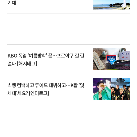
기대
KBO 폭염 '여름방학' 끝…프로야구 갈 길
멀다 [해시태그]
빅뱅 컴백하고 튜이드 데뷔하고⋯K팝 '몇
세대'세요? [엔터로그]