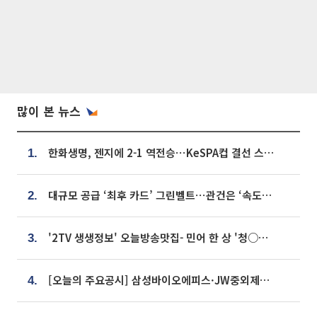
많이 본 뉴스
한화생명, 젠지에 2-1 역전승⋯KeSPA컵 결선 스테이지 2 직행
1.
대규모 공급 ‘최후 카드’ 그린벨트⋯관건은 ‘속도’ [주택공급 승부수의 조건]
2.
'2TV 생생정보' 오늘방송맛집- 민어 한 상 '청○○○' vs 전복 한 상 '명○'
3.
[오늘의 주요공시] 삼성바이오에피스·JW중외제약·한미반도체·SK바이오사이언스 등
4.