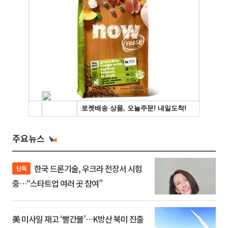
주요뉴스
한국 드론기술, 우크라 전장서 시험
단독
중…“스타트업 여러 곳 참여”
美 미사일 재고 ‘빨간불’…K방산 북미 진출