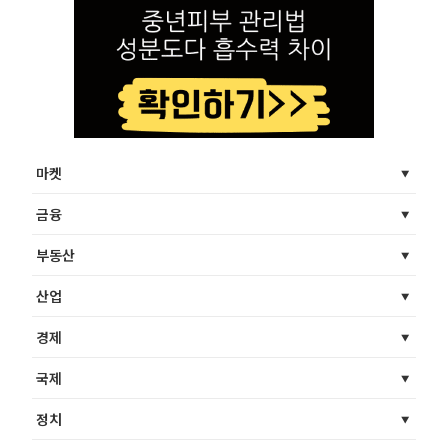
마켓
금융
부동산
산업
경제
국제
정치