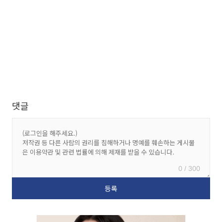
댓글
0 / 300