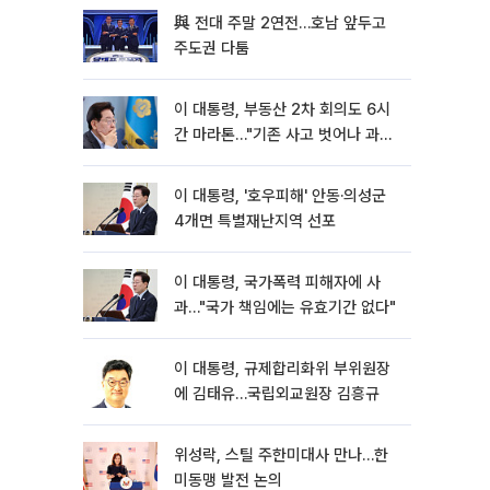
與 전대 주말 2연전…호남 앞두고
주도권 다툼
이 대통령, 부동산 2차 회의도 6시
간 마라톤…"기존 사고 벗어나 과감
히 실천"
이 대통령, '호우피해' 안동·의성군
4개면 특별재난지역 선포
이 대통령, 국가폭력 피해자에 사
과…"국가 책임에는 유효기간 없다"
이 대통령, 규제합리화위 부위원장
에 김태유…국립외교원장 김흥규
위성락, 스틸 주한미대사 만나…한
미동맹 발전 논의