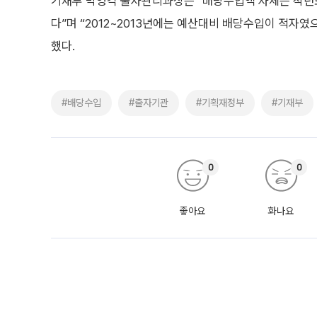
기재부 박영각 출자관리과장은 “배당수입액 자체는 작년
다”며 “2012~2013년에는 예산대비 배당수입이 적자
했다.
#배당수입
#출자기관
#기획재정부
#기재부
0
0
좋아요
화나요