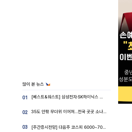
많이 본 뉴스
[베스트&워스트] 삼성전자·SK하이닉스 밀린 한 주…상상인증권은 85% 급등
01
35도 안팎 무더위 이어져…전국 곳곳 소나기 [오늘 날씨]
02
03
[주간증시전망] 다음주 코스피 6000~7000⋯“外人 수급은 정책이 변수”