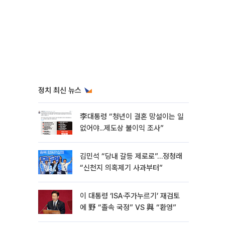
정치 최신 뉴스
李대통령 “청년이 결혼 망설이는 일
없어야...제도상 불이익 조사”
김민석 “당내 갈등 제로로”…정청래
“신천지 의혹제기 사과부터”
이 대통령 ‘ISA·주가누르기’ 재검토
에 野 “졸속 국정” VS 與 “환영”