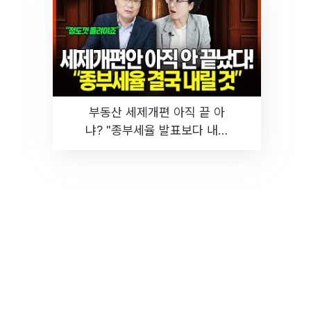
부동산 세제개편 아직 끝 아
냐? "종부세율 발표보다 내릴
것" 장기거주·양도세 전망 I 집
땅지성 I 김인만, 진미윤