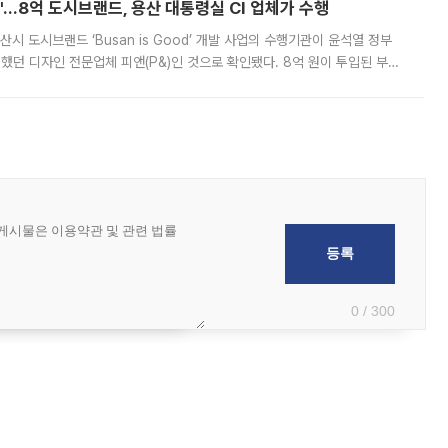
od'…8억 도시브랜드, 용산 대통령실 CI 업체가 수행
시 도시브랜드 ‘Busan is Good’ 개발 사업의 수행기관이 윤석열 정부
여했던 디자인 전문업체 피앤(P&)인 것으로 확인됐다. 8억 원이 투입된 부산
 부족과 디자인 정체성 논란에 휩싸였던 만큼, 사업 선정 과정과 결과물에
0 / 300