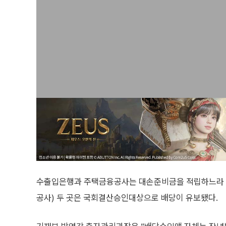
수출입은행과 주택금융공사는 대손준비금을 적립하느라 배
공사) 두 곳은 국회결산승인대상으로 배당이 유보됐다.