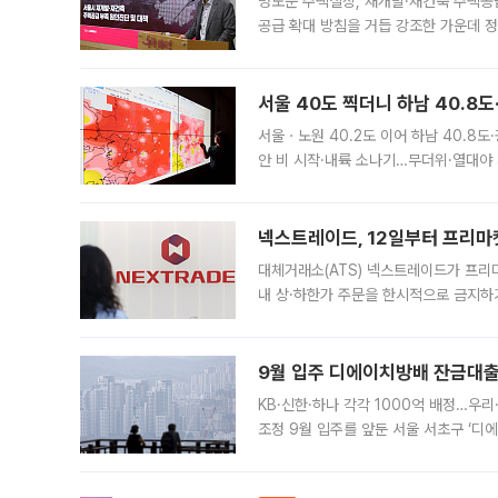
명노준 주택실장, 재개발·재건축 주택공
공급 확대 방침을 거듭 강조한 가운데 정
면 반박하고 나섰다. 명노준 서울시 주택
서울 40도 찍더니 하남 40.8도
서울ㆍ노원 40.2도 이어 하남 40.8도
안 비 시작·내륙 소나기…무더위·열대야 
에서도 40도를 웃도는 기온이 관측됐다
의 극심한
넥스트레이드, 12일부터 프리마
대체거래소(ATS) 넥스트레이드가 프리
내 상·하한가 주문을 한시적으로 금지하
가 체결 사례와 관련해 설명자료를 내고
9월 입주 디에이치방배 잔금대출
KB·신한·하나 각각 1000억 배정…우
조정 9월 입주를 앞둔 서울 서초구 ‘디
은행과 NH농협은행도 대출 취급을 검토
민은행