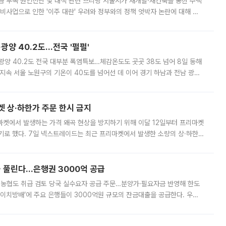
급 부족 원인진단 및 대책 관련 브리핑 서울시가 재개발·재건축을 통한 주택
비사업으로 인한 '이주 대란' 우려와 정부와의 정책 엇박자 논란에 대해 정
실장은 2031년까지 31만 가구 착공 목표에 차질이 없다는 입장이나,
·광양 40.2도…전국 '펄펄'
·광양 40.2도 전국 대부분 폭염특보…체감온도도 곳곳 38도 넘어 8일 동해
지속 서울 노원구의 기온이 40도를 넘어선 데 이어 경기 하남과 전남 광양
. 전국 대부분 지역에 폭염특보가 내려진 가운데 곳곳에서 39~40도 안팎
켓 상·하한가 주문 한시 금지
마켓에서 발생하는 가격 왜곡 현상을 방지하기 위해 이달 12일부터 프리마켓
기로 했다. 7일 넥스트레이드는 최근 프리마켓에서 발생한 소량의 상·하한
, 주문 오류로 인한 가격 급등락을 최소화하기 위한 비상 대응방안을 발표
 풀린다…은행권 3000억 공급
리·농협도 취급 검토 당국 실수요자 공급 주문…분양가·필요자금 반영해 한도
에이치방배’에 주요 은행들이 3000억원 규모의 잔금대출을 공급한다. 우리
하고 있어 향후 공급 규모가 늘어날 전망이다. 7일 금융권에 따르면 KB국