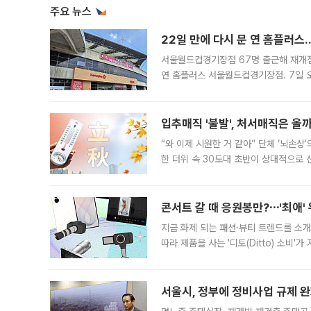
주요 뉴스
22일 만에 다시 문 연 홈플러스
서울월드컵경기장점 67명 출근해 재개점 
연 홈플러스 서울월드컵경기장점. 7일 
우유, 과일 같은 신선식품이 차근차근 자
입추매직 '불발', 처서매직은 올
“와 이제 시원한 거 같아” 단체 ‘뇌손상
한 더위 속 30도대 초반이 상대적으로
지역에 있었습니다. 7월 말에는 서풍과
콘서트 갈 때 응원봉만?⋯'최애'
지금 화제 되는 패션·뷰티 트렌드를 소개
따라 제품을 사는 '디토(Ditto) 소비
어디일까요? 아이돌 콘서트 시작을 기다
서울시, 정부에 정비사업 규제 완화