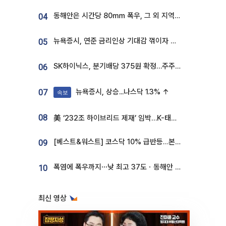
동해안은 시간당 80㎜ 폭우, 그 외 지역은 폭염…‘극과 극 날씨’
04
뉴욕증시, 연준 금리인상 기대감 꺾이자 상승...S&P500 사상 최고치 [종합]
05
SK하이닉스, 분기배당 375원 확정…주주환원책 9월로 앞당겨 발표
06
뉴욕증시, 상승...나스닥 1.3% ↑
07
속보
08
美 ‘232조 하이브리드 제재’ 임박…K-태양광, 불확실성 털고 날개 다나
[베스트&워스트] 코스닥 10% 급반등…본느, 최대주주 변경 기대에 270% 폭등
09
폭염에 폭우까지⋯낮 최고 37도ㆍ동해안 강한 비 [날씨]
10
최신 영상