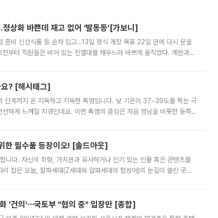
…정상화 바쁜데 재고 없어 ‘발동동’[가보니]
준비 신선식품 등 순차 입고…13일 정식 개장 목표 22일 만에 다시 문을
오전부터 직원들은 비어 있는 진열대를 채우느라 바쁘게 움직였다. 계란과
리를 잡기 시작했지만, 매장 곳곳엔 여전히 텅 빈 매대가 먼저 눈에 들어왔
까요? [해시태그]
’의 단계까지 온 지독하고 지독한 폭염입니다. 낮 기온이 37~39도를 찍는 극
 선선하게 느껴질 지경인데요. 이번 폭염의 중심은 처음 영남을 비롯한 동쪽
 북서풍이 산맥을 넘어 영남 쪽으로 내려오면서 뜨겁고 건조해졌는데요.
 위한 필수품 등장이오! [솔드아웃]
합니다. 자신의 취향, 가치관과 유사하거나 인기 있는 인물 혹은 콘텐츠를
'가 자리 잡은 오늘, 잘파세대(Z세대와 알파세대의 합성어)의 눈길이 쏠린 곳은
리는 공연장. 응원봉만큼이나 눈에 띄는 게 있습니다. 공연이 시작되기
 '건의'⋯국토부 "협의 중" 입장만 [종합]