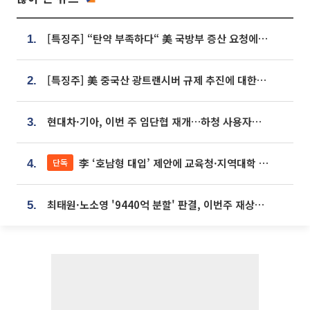
[특징주] “탄약 부족하다“ 美 국방부 증산 요청에⋯국내 방산주 급등세
1.
[특징주] 美 중국산 광트랜시버 규제 추진에 대한광통신 등 광통신株 강세
2.
현대차·기아, 이번 주 임단협 재개…하청 사용자성 재심도 ‘변수’
3.
李 ‘호남형 대입’ 제안에 교육청·지역대학 서·논술형 입시 연계 '착수'
단독
4.
최태원·노소영 '9440억 분할' 판결, 이번주 재상고 여부 주목
5.