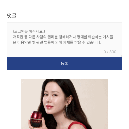
댓글
0 / 300