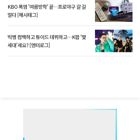
KBO 폭염 '여름방학' 끝…프로야구 갈 길
멀다 [해시태그]
빅뱅 컴백하고 튜이드 데뷔하고⋯K팝 '몇
세대'세요? [엔터로그]