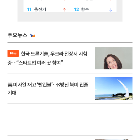
주요뉴스
한국 드론기술, 우크라 전장서 시험
단독
중…“스타트업 여러 곳 참여”
美 미사일 재고 ‘빨간불’…K방산 북미 진출
기대