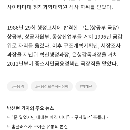
사이타마대 정책과학대학원 석사 학위를 받았다.
1986년 29회 행정고시에 합격한 그는(상공부 국장)
상공부, 상공자원부, 통상산업부를 거쳐 1996년 금감
위로 자리를 옮겼다. 이후 구조개혁기획단, 시장조사
과장을 지낸뒤 혁신행정과장, 은행감독과장을 거쳐
2012년부터 중소서민금융정책관 국장직을 맡았다.
#금융위
#금융정보분석원장에
#이해선
박선현 기자의 주요 뉴스
“문 열었지만 매대는 아직 비어”…‘구사일생’ 홈플러스, 정상화 시험대
홈플러스가 보여준 유통의 본질