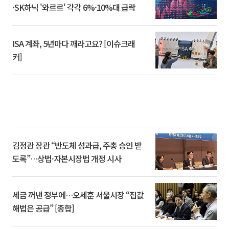
·SK하닉 '와르르' 각각 6%·10%대 급락
ISA 계좌, 5년마다 깨라고요? [이슈크래
커]
김정관 장관 “반도체 성과급, 주총 승인 받
도록”…상법·자본시장법 개정 시사
세금 꺼낸 정부에…오세훈 서울시장 “집값
해법은 공급” [종합]