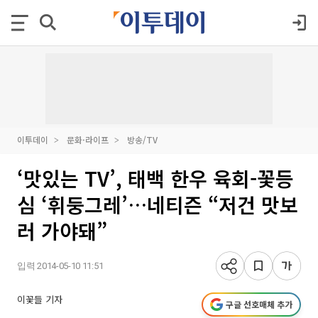
이투데이
문화·라이프
방송/TV
‘맛있는 TV’, 태백 한우 육회-꽃등
심 ‘휘둥그레’…네티즌 “저건 맛보
러 가야돼”
입력 2014-05-10 11:51
이꽃들 기자
구글 선호매체 추가