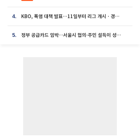
KBO, 폭염 대책 발표⋯11일부터 리그 개시ㆍ경기 오후 7시 시작
4.
정부 공급카드 임박…서울시 협의·주민 설득이 성패 가른다 [부동산 해법 전쟁]
5.