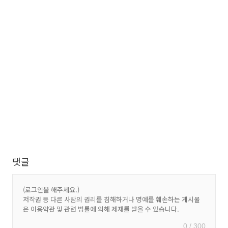
댓글
0 / 300