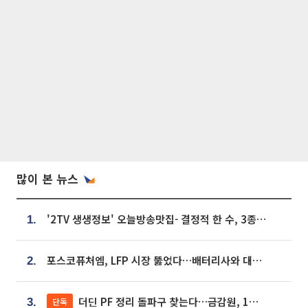
많이 본 뉴스
'2TV 생생정보' 오늘방송맛집- 결정적 한 수, 3종 메밀면! 메밀 소바 맛집 '의○○○○'
1.
포스코퓨처엠, LFP 시장 뚫었다…배터리사와 대규모 장기 공급 합의
2.
더딘 PF 정리 돌파구 찾는다…금감원, 1년 반 만에 매각설명회 재개
단독
3.