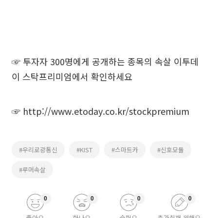
☞ 투자자 300명에게 공개하는 종목의 속살 이투데
이 스탁프리미엄에서 확인하세요
☞
http://www.etoday.co.kr/stockpremium
#우리로광통신
#KIST
#스마트카
#신호모듈
#루머속살
0
0
0
0
좋아요
화나요
슬퍼요
추가취재 원해요