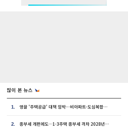
많이 본 뉴스
영끌 '주택공급' 대책 임박⋯비아파트·도심복합까지 총동원
1.
종부세 개편에도…1·3주택 종부세 격차 2028년부터 확대
2.