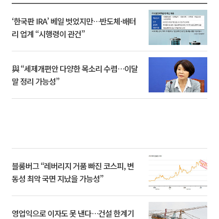
‘한국판 IRA’ 베일 벗었지만…반도체·배터
리 업계 “시행령이 관건”
與 “세제개편안 다양한 목소리 수렴…이달
말 정리 가능성”
블룸버그 “레버리지 거품 빠진 코스피, 변
동성 최악 국면 지났을 가능성”
영업익으로 이자도 못 낸다…건설 한계기