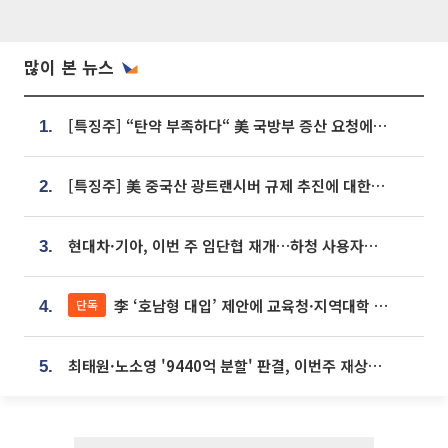
많이 본 뉴스
[특징주] “탄약 부족하다“ 美 국방부 증산 요청에⋯국내 방산주 급등세
1.
[특징주] 美 중국산 광트랜시버 규제 추진에 대한광통신 등 광통신株 강세
2.
현대차·기아, 이번 주 임단협 재개…하청 사용자성 재심도 ‘변수’
3.
李 ‘호남형 대입’ 제안에 교육청·지역대학 서·논술형 입시 연계 '착수'
단독
4.
최태원·노소영 '9440억 분할' 판결, 이번주 재상고 여부 주목
5.