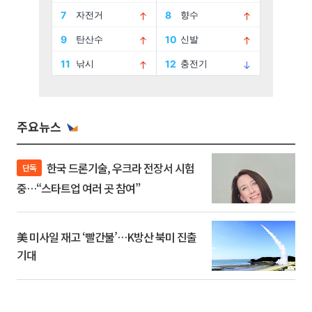
주요뉴스
한국 드론기술, 우크라 전장서 시험
단독
중…“스타트업 여러 곳 참여”
美 미사일 재고 ‘빨간불’…K방산 북미 진출
기대