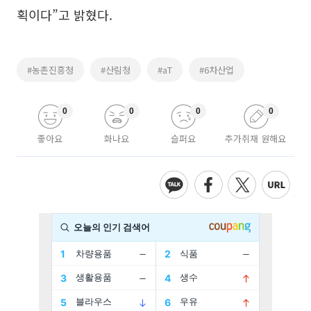
획이다”고 밝혔다.
#농촌진흥청
#산림청
#aT
#6차산업
0
0
0
0
좋아요
화나요
슬퍼요
추가취재 원해요