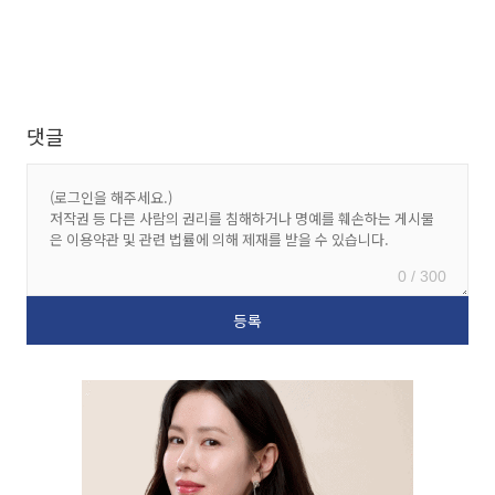
댓글
0 / 300