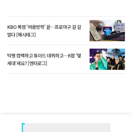
KBO 폭염 '여름방학' 끝…프로야구 갈 길
멀다 [해시태그]
빅뱅 컴백하고 튜이드 데뷔하고⋯K팝 '몇
세대'세요? [엔터로그]