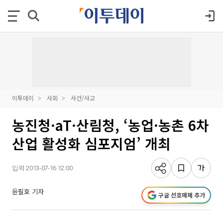
이투데이
사회
사건/사고
농진청·aT·산림청, ‘농업·농촌 6차
산업 활성화 심포지엄’ 개최
입력 2013-07-16 12:00
윤필호 기자
구글 선호매체 추가