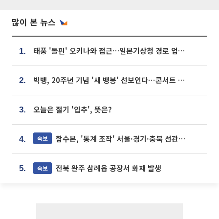
많이 본 뉴스
태풍 '돌핀' 오키나와 접근…일본기상청 경로 업데이트
1.
빅뱅, 20주년 기념 '새 뱅봉' 선보인다⋯콘서트 앞두고 팝업 개최
2.
오늘은 절기 '입추', 뜻은?
3.
합수본, '통계 조작' 서울·경기·충북 선관위 등 추가 압수수색
속보
4.
전북 완주 삼례읍 공장서 화재 발생
속보
5.