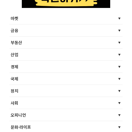
마켓
금융
부동산
산업
경제
국제
정치
사회
오피니언
문화·라이프