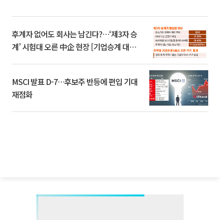
후계자 없어도 회사는 남긴다?…‘제3자 승
계’ 시험대 오른 中企 현장 [기업승계 대전
환]
MSCI 발표 D-7…후보주 반등에 편입 기대
재점화