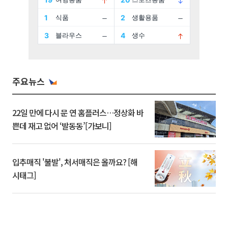
주요뉴스
22일 만에 다시 문 연 홈플러스…정상화 바
쁜데 재고 없어 ‘발동동’[가보니]
입추매직 '불발', 처서매직은 올까요? [해
시태그]