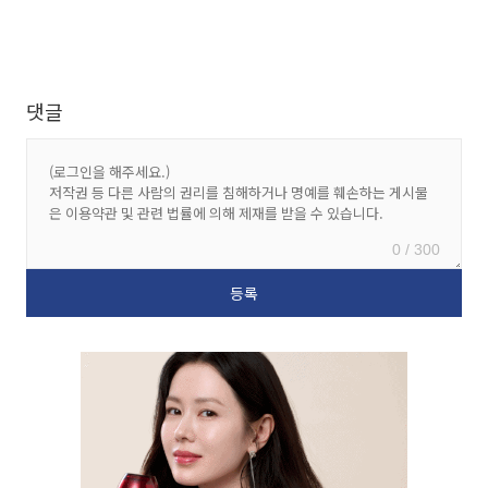
댓글
0 / 300