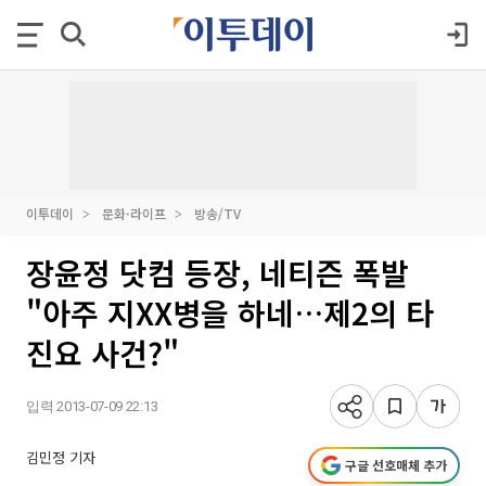
이투데이
문화·라이프
방송/TV
장윤정 닷컴 등장, 네티즌 폭발
"아주 지XX병을 하네…제2의 타
진요 사건?"
입력 2013-07-09 22:13
김민정 기자
구글 선호매체 추가