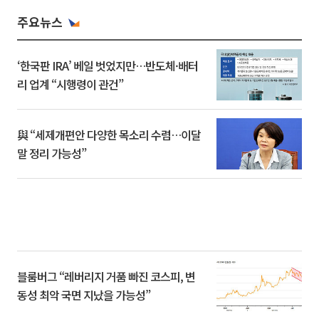
주요뉴스
‘한국판 IRA’ 베일 벗었지만…반도체·배터
리 업계 “시행령이 관건”
與 “세제개편안 다양한 목소리 수렴…이달
말 정리 가능성”
블룸버그 “레버리지 거품 빠진 코스피, 변
동성 최악 국면 지났을 가능성”