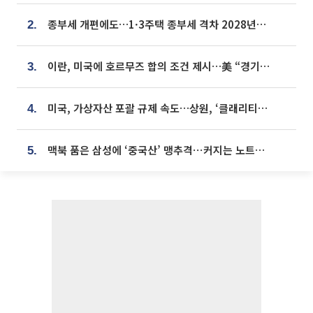
종부세 개편에도…1·3주택 종부세 격차 2028년부터 확대
2.
이란, 미국에 호르무즈 합의 조건 제시…美 “경기 아직 안 끝나” [종합]
3.
미국, 가상자산 포괄 규제 속도…상원, ‘클래리티법’ 9월 절차투표 추진
4.
맥북 품은 삼성에 ‘중국산’ 맹추격⋯커지는 노트북 OLED 시장
5.