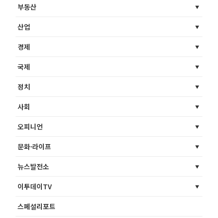
부동산
산업
경제
국제
정치
사회
오피니언
문화·라이프
뉴스발전소
이투데이TV
스페셜리포트