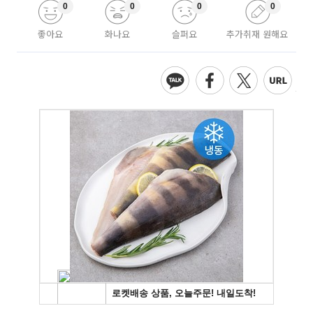
0
0
0
0
좋아요
화나요
슬퍼요
추가취재 원해요