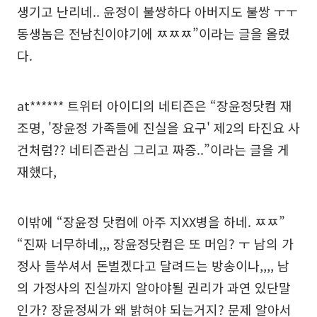
생기고 난리네.. 윤정이 불쌍하다 아버지도 불쌍 ㅜㅜ
동생놈은 전남친이야기에 ㅉㅉㅉ”이라는 글을 올렸
다.
at****** 트위터 아이디의 네티즌은 “장윤정닷컴 재
조명, '장윤정 가족들에 진실을 요구' 제2의 타진요 사
건처럼?? 네티즌관심 그리고 짜증..”이라는 글을 게
재했다,
이밖에 “장윤정 닷컴에 아주 지XX병을 하네. ㅉㅉ”
“진짜 너무하네,,, 장윤정닷컴은 또 머임? ㅜ 남의 가
정사 들쑤셔서 돈벌겠다고 달려드는 방송이나,,,, 남
의 가정사의 진실까지 알아야될 권리가 과연 있단말
인가? 장윤정씨가 왜 밝혀야 되는거지? 문제 알아서