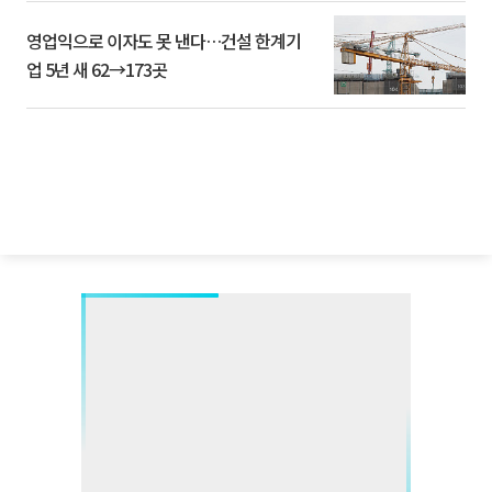
영업익으로 이자도 못 낸다…건설 한계기
업 5년 새 62→173곳