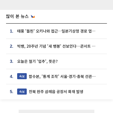
많이 본 뉴스
태풍 '돌핀' 오키나와 접근…일본기상청 경로 업데이트
1.
빅뱅, 20주년 기념 '새 뱅봉' 선보인다⋯콘서트 앞두고 팝업 개최
2.
오늘은 절기 '입추', 뜻은?
3.
합수본, '통계 조작' 서울·경기·충북 선관위 등 추가 압수수색
속보
4.
전북 완주 삼례읍 공장서 화재 발생
속보
5.