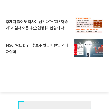
후계자 없어도 회사는 남긴다?…‘제3자 승
계’ 시험대 오른 中企 현장 [기업승계 대전
환]
MSCI 발표 D-7…후보주 반등에 편입 기대
재점화