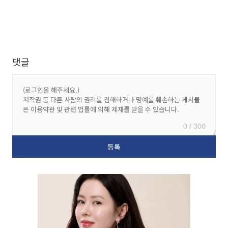
댓글
0 / 300