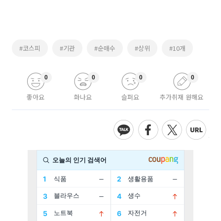
#코스피
#기관
#순매수
#상위
#10개
0
0
0
0
좋아요
화나요
슬퍼요
추가취재 원해요