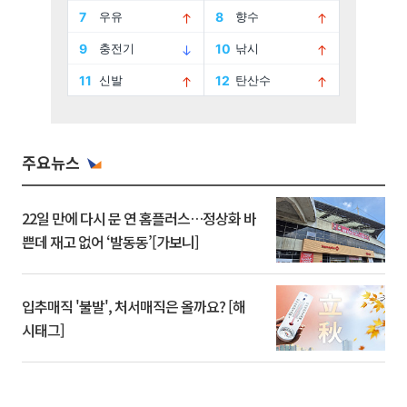
주요뉴스
22일 만에 다시 문 연 홈플러스…정상화 바
쁜데 재고 없어 ‘발동동’[가보니]
입추매직 '불발', 처서매직은 올까요? [해
시태그]