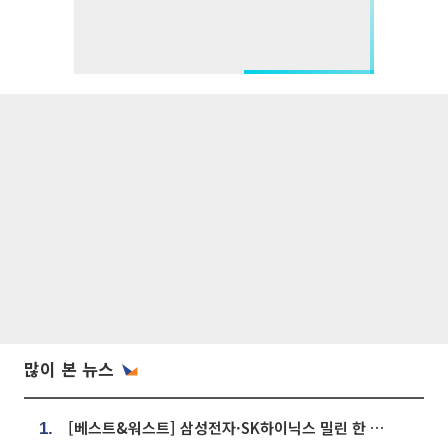
많이 본 뉴스
[베스트&워스트] 삼성전자·SK하이닉스 밀린 한 주…상상인증권은 85% 급등
1.