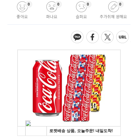
0
0
0
0
좋아요
화나요
슬퍼요
추가취재 원해요