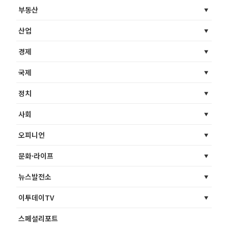
부동산
산업
경제
국제
정치
사회
오피니언
문화·라이프
뉴스발전소
이투데이TV
스페셜리포트