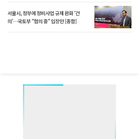
서울시, 정부에 정비사업 규제 완화 '건
의'⋯국토부 "협의 중" 입장만 [종합]