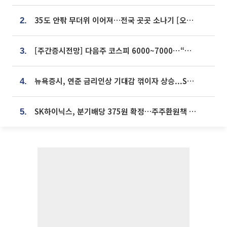
35도 안팎 무더위 이어져…전국 곳곳 소나기 [오늘 날씨]
2.
[주간증시전망] 다음주 코스피 6000~7000⋯“外人 수급은 정책이 변수”
3.
뉴욕증시, 연준 금리인상 기대감 꺾이자 상승...S&P500 사상 최고치 [종합]
4.
SK하이닉스, 분기배당 375원 확정…주주환원책 9월로 앞당겨 발표
5.