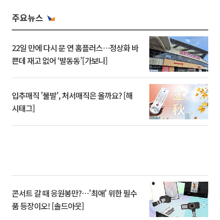
주요뉴스
22일 만에 다시 문 연 홈플러스…정상화 바
쁜데 재고 없어 ‘발동동’[가보니]
입추매직 '불발', 처서매직은 올까요? [해
시태그]
콘서트 갈 때 응원봉만?⋯'최애' 위한 필수
품 등장이오! [솔드아웃]