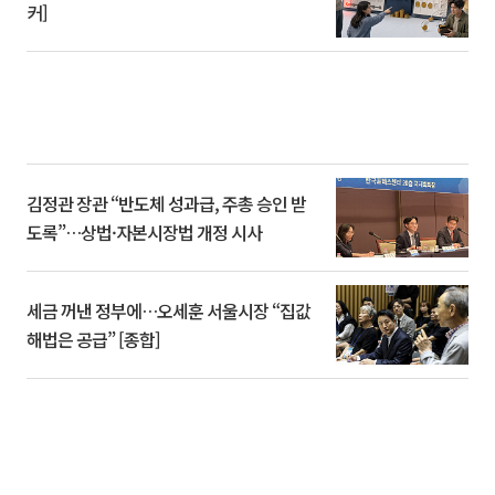
커]
김정관 장관 “반도체 성과급, 주총 승인 받
도록”…상법·자본시장법 개정 시사
세금 꺼낸 정부에…오세훈 서울시장 “집값
해법은 공급” [종합]