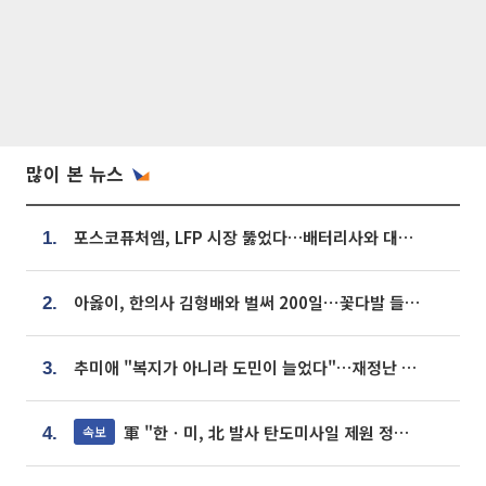
많이 본 뉴스
포스코퓨처엠, LFP 시장 뚫었다…배터리사와 대규모 장기 공급 합의
1.
아옳이, 한의사 김형배와 벌써 200일⋯꽃다발 들고 "프러포즈 아냐"
2.
추미애 "복지가 아니라 도민이 늘었다"…재정난 책임론 정면돌파
3.
軍 "한ㆍ미, 北 발사 탄도미사일 제원 정밀분석 중"
속보
4.