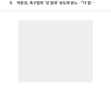
박문성, 축구협회 '성 접대' 보도에 분노…"다 말아먹으려고 작정했나"
5.