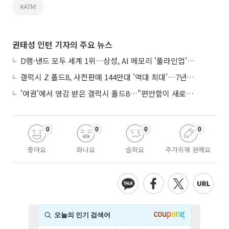
#ATM
권태성 인턴 기자의 주요 뉴스
D램·낸드 모두 세계 1위…삼성, AI 메모리 '풀라인업'으로 승부
갤럭시 Z 폴드8, 사전판매 144만대 '역대 최대'…7년만에 갤노트10 기록 넘어
'여권'에서 영감 받은 갤럭시 폴드8…"편안함이 새로운 디자인 경쟁력"
0
0
0
0
좋아요
화나요
슬퍼요
추가취재 원해요