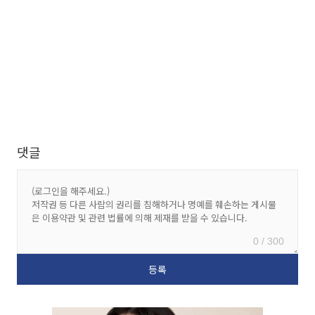
댓글
0 / 300