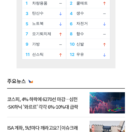
주요뉴스
코스피, 4% 하락에 6270선 마감…삼전
·SK하닉 '와르르' 각각 6%·10%대 급락
ISA 계좌, 5년마다 깨라고요? [이슈크래