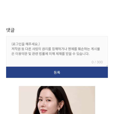
댓글
0 / 300