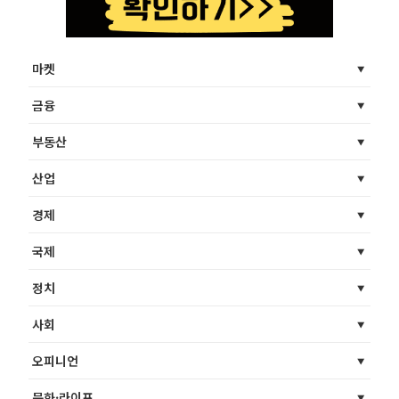
마켓
금융
부동산
산업
경제
국제
정치
사회
오피니언
문화·라이프