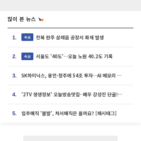
많이 본 뉴스
전북 완주 삼례읍 공장서 화재 발생
속보
1.
서울도 '40도'…오늘 노원 40.2도 기록
속보
2.
SK하이닉스, 용인·청주에 54조 투자…AI 메모리 생산기지 키운다
3.
'2TV 생생정보' 오늘방송맛집- 배우 강성진 단골! 쌀국수ㆍ푸팟퐁 커리 맛집 '블○○○'
4.
입추매직 '불발', 처서매직은 올까요? [해시태그]
5.