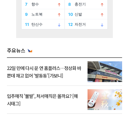
주요뉴스
22일 만에 다시 문 연 홈플러스…정상화 바
쁜데 재고 없어 ‘발동동’[가보니]
입추매직 '불발', 처서매직은 올까요? [해
시태그]