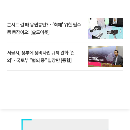
콘서트 갈 때 응원봉만?⋯'최애' 위한 필수
품 등장이오! [솔드아웃]
서울시, 정부에 정비사업 규제 완화 '건
의'⋯국토부 "협의 중" 입장만 [종합]