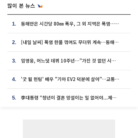
많이 본 뉴스
동해안은 시간당 80㎜ 폭우, 그 외 지역은 폭염…‘극과 극 날씨’
1.
[내일 날씨] 폭염 한풀 꺾여도 무더위 계속⋯동해안 이틀 연속 비
2.
임영웅, 어느덧 데뷔 10주년⋯"가진 것 없던 시절, 내 앞엔 20명의 팬뿐"
3.
'굿 윌 헌팅' 배우 "기아 EV2 덕분에 살아"…교통사고 후 안전성 극찬
4.
李대통령 “청년이 결혼 망설이는 일 없어야...제도상 불이익 조사”
5.