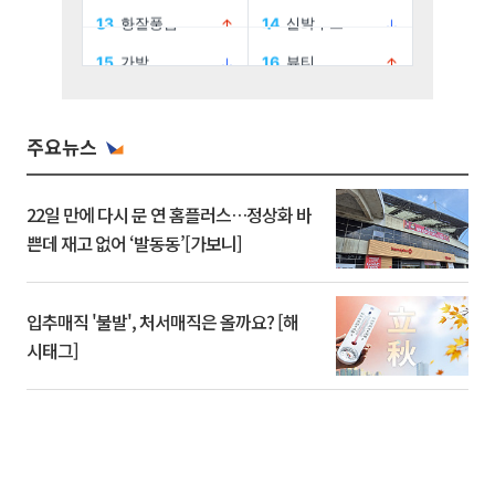
주요뉴스
22일 만에 다시 문 연 홈플러스…정상화 바
쁜데 재고 없어 ‘발동동’[가보니]
입추매직 '불발', 처서매직은 올까요? [해
시태그]