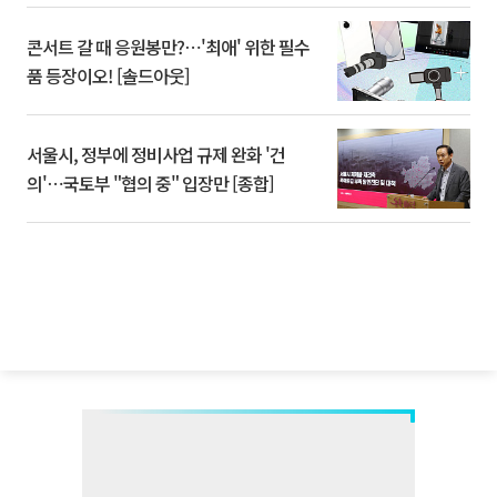
콘서트 갈 때 응원봉만?⋯'최애' 위한 필수
품 등장이오! [솔드아웃]
서울시, 정부에 정비사업 규제 완화 '건
의'⋯국토부 "협의 중" 입장만 [종합]