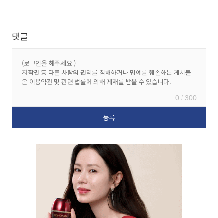
댓글
0 / 300