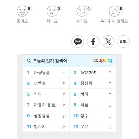
0
0
0
0
좋아요
화나요
슬퍼요
추가취재 원해요