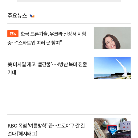
주요뉴스
한국 드론기술, 우크라 전장서 시험
단독
중…“스타트업 여러 곳 참여”
美 미사일 재고 ‘빨간불’…K방산 북미 진출
기대
KBO 폭염 '여름방학' 끝…프로야구 갈 길
멀다 [해시태그]