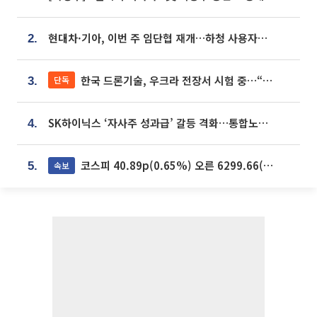
현대차·기아, 이번 주 임단협 재개…하청 사용자성 재심도 ‘변수’
2.
한국 드론기술, 우크라 전장서 시험 중…“스타트업 여러 곳 참여”
단독
3.
SK하이닉스 ‘자사주 성과급’ 갈등 격화…통합노조 출범 움직임
4.
코스피 40.89p(0.65%) 오른 6299.66(마감)
속보
5.