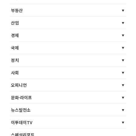
부동산
산업
경제
국제
정치
사회
오피니언
문화·라이프
뉴스발전소
이투데이TV
스페셜리포트