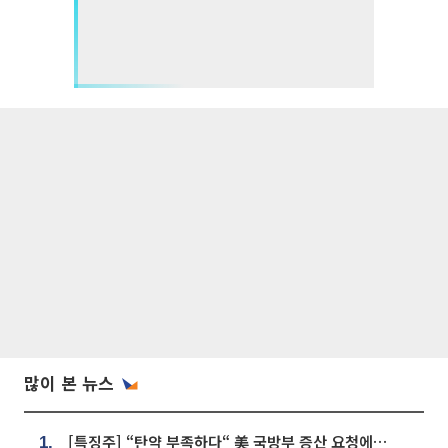
많이 본 뉴스
[특징주] “탄약 부족하다“ 美 국방부 증산 요청에⋯국내 방산주 급등세
1.