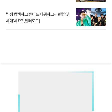
빅뱅 컴백하고 튜이드 데뷔하고⋯K팝 '몇
세대'세요? [엔터로그]