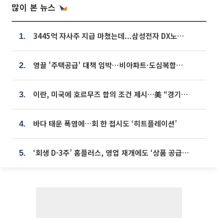
많이 본 뉴스
3445억 자사주 지급 마쳤는데...삼성전자 DX노조, 뒤늦은 '떼쓰기 집회'
1.
영끌 '주택공급' 대책 임박⋯비아파트·도심복합까지 총동원
2.
이란, 미국에 호르무즈 합의 조건 제시…美 “경기 아직 안 끝나” [종합]
3.
바다 태운 폭염에…회 한 접시도 ‘히트플레이션’
4.
‘회생 D-3주’ 홈플러스, 영업 재개에도 ‘상품 공급망’ 복구가 생존 관건
5.