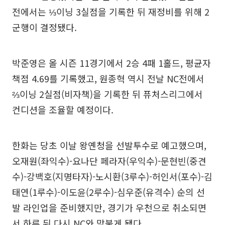
전에서는 ⅓이닝 3실점을 기록한 뒤 재정비를 위해 2
군행이 결정됐다.
박준영은 올 시즌 11경기에서 2승 4패 1홀드, 평균자
책점 4.69를 기록했고, 원종혁 역시 전날 NC전에서
⅔이닝 2실점(비자책)을 기록한 뒤 퓨처스리그에서
컨디션을 조율할 예정이다.
한화는 당초 이날 왕옌청을 선발투수로 예고했으며,
오재원(좌익수)-요나단 페라자(우익수)-문현빈(중견
수)-강백호(지명타자)-노시환(3루수)-허인서(포수)-김
태연(1루수)-이도윤(2루수)-심우준(유격수) 순의 선
발 라인업을 준비했지만, 경기가 우천으로 취소되면
서 하루 뒤 다시 NC와 맞붙게 됐다.