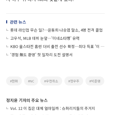
관련 뉴스
롯데 라인업 무슨 일?⋯윤동희·나승엽 말소, 4명 전격 콜업
고우석, MLB 데뷔 눈앞⋯'미네소타행' 유력
KBO 올스타전 홈런 더비 출전 선수 확정⋯최다 득표 '이 선수'
‘경험 無도 환영’ 첫 일자리 도전 설명서
#한화
#NC
#우천취소
#정우주
#박준영
정지윤 기자의 주요 뉴스
Vol. 12 이 집은 대체 얼마일까 : 슈퍼리치들의 주거지