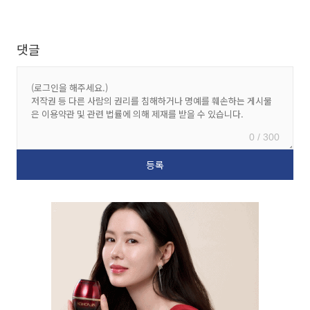
댓글
0 / 300