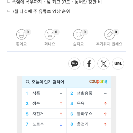
폭염에 폭우까지⋯낮 최고 37도ㆍ동해안 강한 비
7월 다섯째 주 유튜브 영상 순위
0
0
0
0
좋아요
화나요
슬퍼요
추가취재 원해요