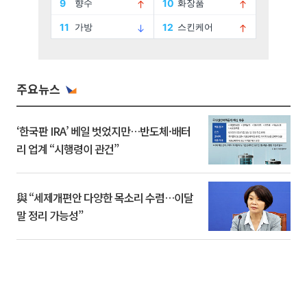
주요뉴스
‘한국판 IRA’ 베일 벗었지만…반도체·배터
리 업계 “시행령이 관건”
與 “세제개편안 다양한 목소리 수렴…이달
말 정리 가능성”