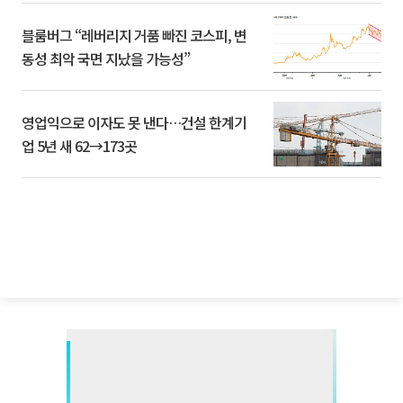
블룸버그 “레버리지 거품 빠진 코스피, 변
동성 최악 국면 지났을 가능성”
영업익으로 이자도 못 낸다…건설 한계기
업 5년 새 62→173곳