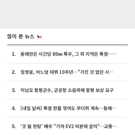
많이 본 뉴스
동해안은 시간당 80㎜ 폭우, 그 외 지역은 폭염…‘극과 극 날씨’
1.
임영웅, 어느덧 데뷔 10주년⋯"가진 것 없던 시절, 내 앞엔 20명의 팬뿐"
2.
이남오 함평군수, 군공항 소음피해 함평 보상 요구
3.
[내일 날씨] 폭염 한풀 꺾여도 무더위 계속⋯동해안 이틀 연속 비
4.
'굿 윌 헌팅' 배우 "기아 EV2 덕분에 살아"…교통사고 후 안전성 극찬
5.