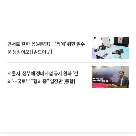
콘서트 갈 때 응원봉만?⋯'최애' 위한 필수
품 등장이오! [솔드아웃]
서울시, 정부에 정비사업 규제 완화 '건
의'⋯국토부 "협의 중" 입장만 [종합]