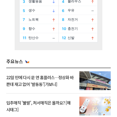
주요뉴스
22일 만에 다시 문 연 홈플러스…정상화 바
쁜데 재고 없어 ‘발동동’[가보니]
입추매직 '불발', 처서매직은 올까요? [해
시태그]