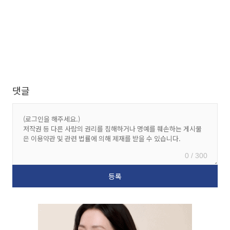
댓글
0 / 300