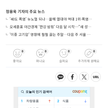
정용욱 기자의 주요 뉴스
'40도 폭염' 뉴노멀 되나…올해 열대야 역대 1위·폭염일수 평년 3배 넘어
오세훈표 야간경제 '한강 밤핑' 다음 달 시작⋯"새 성장동력 만들 것"
'이중 고기압' 영향에 펄펄 끓는 주말…다음 주 서울 포함 서쪽이 더 덥다
0
0
0
0
좋아요
화나요
슬퍼요
추가취재 원해요