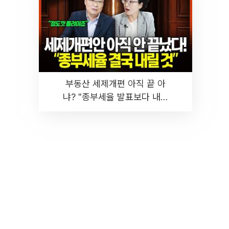
부동산 세제개편 아직 끝 아
냐? "종부세율 발표보다 내릴
것" 장기거주·양도세 전망 I 집
땅지성 I 김인만, 진미윤