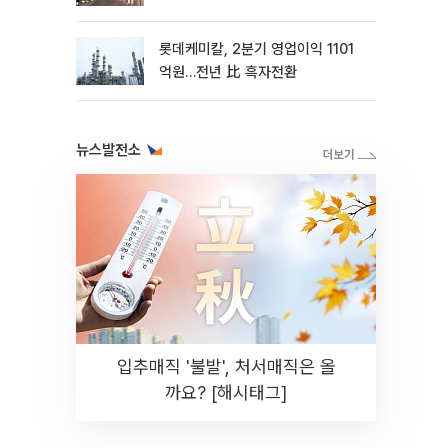
롯데케미칼, 2분기 영업이익 1101
억원…전년 比 흑자전환
뉴스발전소
입추매직 '불발', 처서매직은 올
까요? [해시태그]