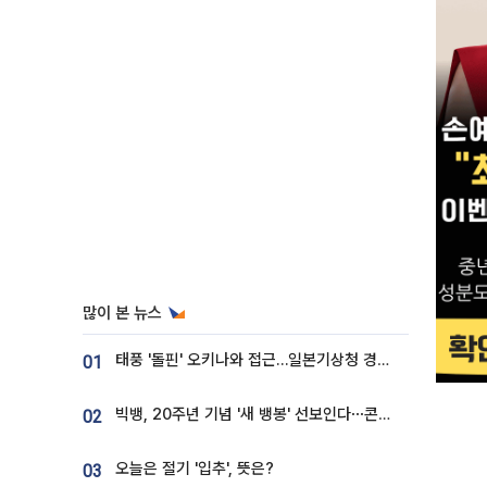
많이 본 뉴스
태풍 '돌핀' 오키나와 접근…일본기상청 경로 업데이트
01
빅뱅, 20주년 기념 '새 뱅봉' 선보인다⋯콘서트 앞두고 팝업 개최
02
오늘은 절기 '입추', 뜻은?
03