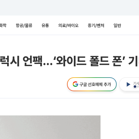
화학
항공/물류
유통
의료/바이오
중기/벤처
일반
갤럭시 언팩…‘와이드 폴드 폰’ 
기사
구글 선호매체 추가