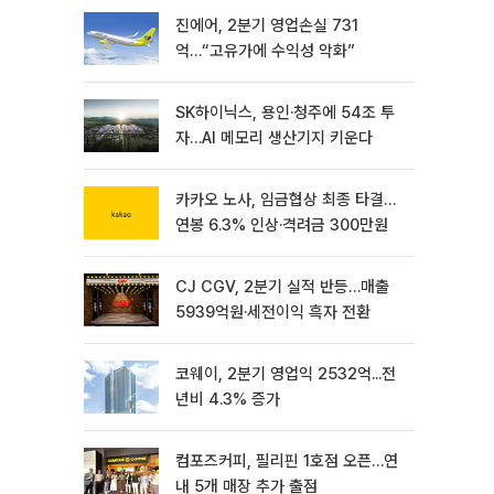
진에어, 2분기 영업손실 731
억…“고유가에 수익성 악화”
SK하이닉스, 용인·청주에 54조 투
자…AI 메모리 생산기지 키운다
카카오 노사, 임금협상 최종 타결…
연봉 6.3% 인상·격려금 300만원
CJ CGV, 2분기 실적 반등…매출
5939억원·세전이익 흑자 전환
코웨이, 2분기 영업익 2532억...전
년비 4.3% 증가
컴포즈커피, 필리핀 1호점 오픈…연
내 5개 매장 추가 출점