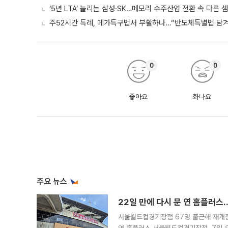
‘5년 LTA’ 늘리는 삼성·SK…메모리 수주산업 전환 속 다른 
주52시간 특례, 메가특구법서 부활하나…“반도체특별법 담겨야
0
0
좋아요
화나요
주요 뉴스
22일 만에 다시 문 연 홈플러스
서울월드컵경기장점 67명 출근해 재개점 