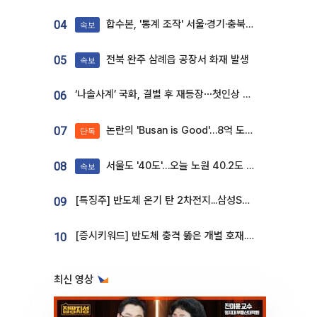
합수본, '통계 조작' 서울·경기·충북 선관위 등 추가 압수수색
04
속보
전북 완주 삼례읍 공장서 화재 발생
05
속보
‘나솔사계’ 국화, 결별 후 재등장⋯첫인상 투표 휩쓸고 ‘인기녀’ 등극
06
논란의 'Busan is Good'…8억 도시브랜드, 용산 대통령실 CI 업체가 수행
07
단독
서울도 '40도'…오늘 노원 40.2도 기록
08
속보
[특징주] 반도체 온기 탄 2차전지...삼성SDI, 장 초반 7% 넘게 껑충
09
[증시키워드] 반도체 충격 뚫은 개별 호재...포스코퓨처엠·에코프로·한화솔루션 '눈길'
10
최신 영상