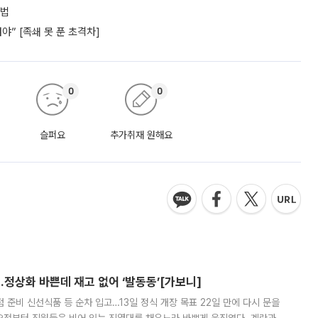
셈법
” [족쇄 못 푼 초격차]
0
0
슬퍼요
추가취재 원해요
…정상화 바쁜데 재고 없어 ‘발동동’[가보니]
준비 신선식품 등 순차 입고…13일 정식 개장 목표 22일 만에 다시 문을