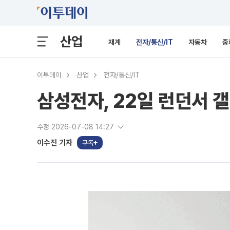
산업
재계
전자/통신/IT
자동차
중
이투데이
산업
전자/통신/IT
삼성전자, 22일 런던서 
수정 2026-07-08 14:27
이수진 기자
구독