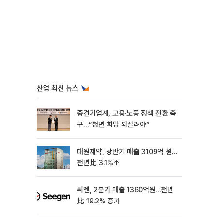
산업 최신 뉴스
중견기업계, 고용·노동 정책 전환 촉
구…“청년 희망 되살려야”
대원제약, 상반기 매출 3109억 원…
전년比 3.1%↑
씨젠, 2분기 매출 1360억원…전년
比 19.2% 증가