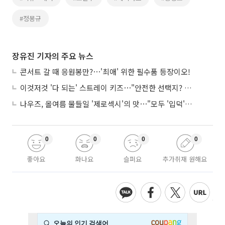
#정몽규
장유진 기자의 주요 뉴스
콘서트 갈 때 응원봉만?⋯'최애' 위한 필수품 등장이오!
이것저것 '다 되는' 스트레이 키즈⋯"안전한 선택지? 도전이 재밌죠"
나우즈, 올여름 물들일 '제로섹시'의 맛⋯"모두 '입덕'시킬 것"
0
0
0
0
좋아요
화나요
슬퍼요
추가취재 원해요