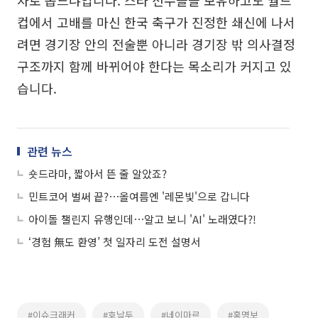
차로 뽑느냐입니다. 스타 선수들을 보유하고도 월드
컵에서 고배를 마신 한국 축구가 진정한 쇄신에 나서
려면 경기장 안의 전술뿐 아니라 경기장 밖 의사결정
구조까지 함께 바뀌어야 한다는 목소리가 커지고 있
습니다.
관련 뉴스
숏드라마, 짧아서 뜬 줄 알았죠?
민트코어 벌써 끝?⋯올여름엔 '레몬빛'으로 갑니다
아이돌 챌린지 유행인데⋯알고 보니 'AI' 노래였다?!
‘경험 無도 환영’ 첫 일자리 도전 설명서
#이슈크래커
#호날두
#네이마르
#홍명보