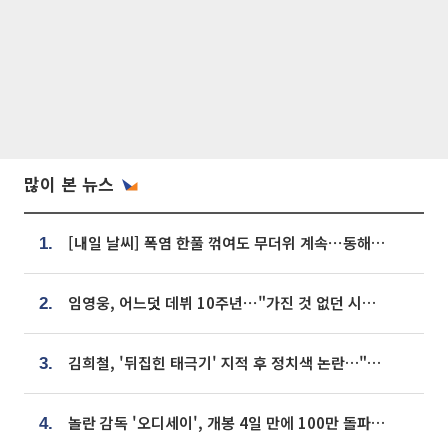
많이 본 뉴스
[내일 날씨] 폭염 한풀 꺾여도 무더위 계속⋯동해안 이틀 연속 비
1.
임영웅, 어느덧 데뷔 10주년⋯"가진 것 없던 시절, 내 앞엔 20명의 팬뿐"
2.
김희철, '뒤집힌 태극기' 지적 후 정치색 논란…"좌우 떠나 우리나라 국기"
3.
놀란 감독 '오디세이', 개봉 4일 만에 100만 돌파⋯'왕사남' 보다 빠르다
4.