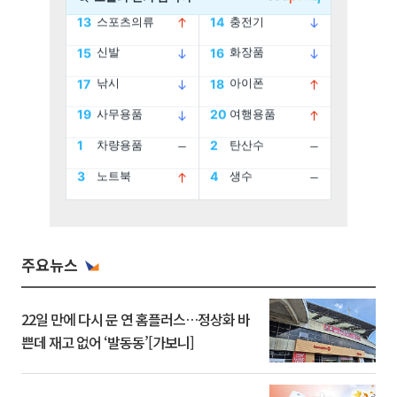
주요뉴스
22일 만에 다시 문 연 홈플러스…정상화 바
쁜데 재고 없어 ‘발동동’[가보니]