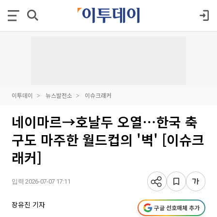
이투데이
뉴스발전소
이슈크래커
네이마르→호날두 오열⋯한국 축
구도 마주한 월드컵의 '벽' [이슈크
래커]
입력 2026-07-07 17:11
장유진 기자
구글 선호매체 추가