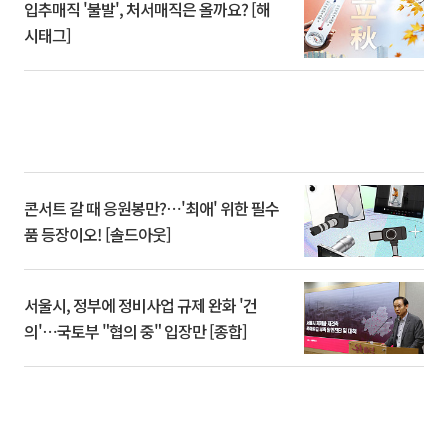
입추매직 '불발', 처서매직은 올까요? [해
시태그]
콘서트 갈 때 응원봉만?⋯'최애' 위한 필수
품 등장이오! [솔드아웃]
서울시, 정부에 정비사업 규제 완화 '건
의'⋯국토부 "협의 중" 입장만 [종합]