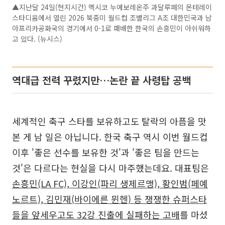
▲지난달 24일(현지시간) 멕시코 누에보레온주 과달루페의 몬테레이
스타디움에서 열린 2026 북중미 월드컵 조별리그 A조 대한민국과 남
아프리카공화국의 경기에서 0-1로 패배한 한국의 손흥민이 아쉬워하
고 있다. (뉴시스)
역대급 전력 꾸렸지만…논란 끝 사령탑 공백
세계적인 축구 스타를 보유하고도 탈락의 아픔을 맛
본 게 남 일은 아닙니다. 한국 축구 역시 이번 월드컵
이후 '좋은 선수를 보유한 것'과 '좋은 팀을 만드는
것'은 다르다는 현실을 다시 마주했는데요. 대표팀은
손흥민(LA FC), 이강인(파리 생제르맹), 황인범(페예
노르트), 김민재(바이에른 뮌헨) 등 쟁쟁한 슈퍼스타
들을 앞세우고도 32강 진출에 실패하는 고배
를 마셨