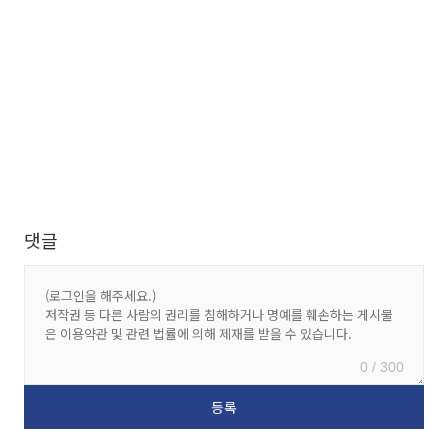
댓글
0 / 300