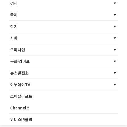
경제
국제
정치
사회
오피니언
문화·라이프
뉴스발전소
이투데이TV
스페셜리포트
Channel 5
위너스IR클럽