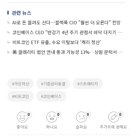
관련 뉴스
AI로 돈 쏠려도 산다⋯블랙록 CIO "훨씬 더 오른다" 전망
코인베이스 CEO "반감기 4년 주기 관점서 바닥 다지기 끝냈다"
비트코인 ETF 유출, 수요 이탈보다 ‘캐리 청산’
美 클래리티 법안 연내 통과 가능성 13%…상원 문턱서 제동
#가상자산
#기준금리동결
#스트래티지
#비트코인
#코인베이스
0
0
0
0
좋아요
화나요
슬퍼요
추가취재 원해요