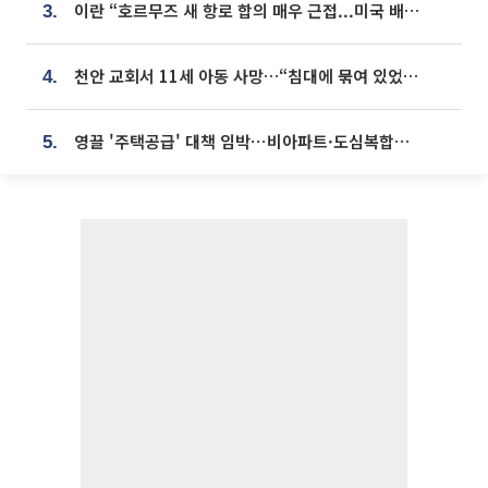
이란 “호르무즈 새 항로 합의 매우 근접...미국 배상 먼저”
3.
천안 교회서 11세 아동 사망…“침대에 묶여 있었다” 진술 확보
4.
영끌 '주택공급' 대책 임박⋯비아파트·도심복합까지 총동원
5.