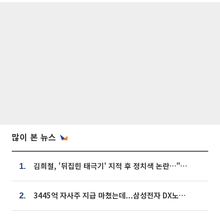
많이 본 뉴스
김희철, '뒤집힌 태극기' 지적 후 정치색 논란…"좌우 떠나 우리나라 국기"
1.
3445억 자사주 지급 마쳤는데...삼성전자 DX노조, 뒤늦은 '떼쓰기 집회'
2.