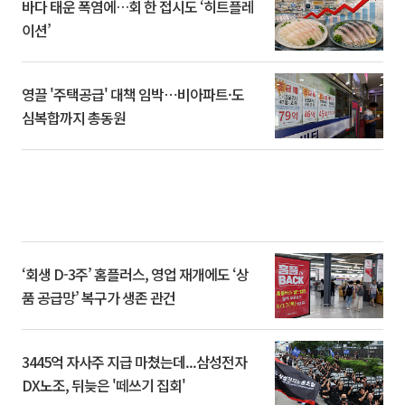
바다 태운 폭염에…회 한 접시도 ‘히트플레
이션’
영끌 '주택공급' 대책 임박⋯비아파트·도
심복합까지 총동원
‘회생 D-3주’ 홈플러스, 영업 재개에도 ‘상
품 공급망’ 복구가 생존 관건
3445억 자사주 지급 마쳤는데...삼성전자
DX노조, 뒤늦은 '떼쓰기 집회'