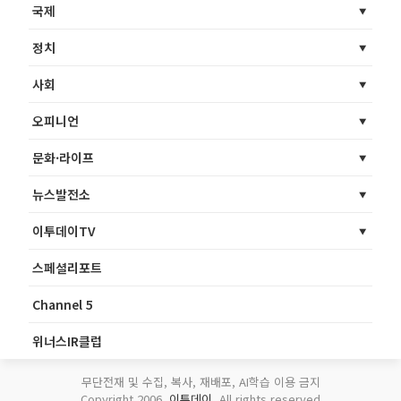
국제
정치
사회
오피니언
문화·라이프
뉴스발전소
이투데이TV
스페셜리포트
Channel 5
위너스IR클럽
무단전재 및 수집, 복사, 재배포, AI학습 이용 금지
Copyright 2006.
이투데이
. All rights reserved