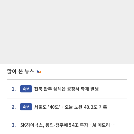
많이 본 뉴스
전북 완주 삼례읍 공장서 화재 발생
속보
1.
서울도 '40도'…오늘 노원 40.2도 기록
속보
2.
SK하이닉스, 용인·청주에 54조 투자…AI 메모리 생산기지 키운다
3.