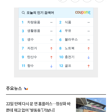
주요뉴스
22일 만에 다시 문 연 홈플러스…정상화 바
쁜데 재고 없어 ‘발동동’[가보니]