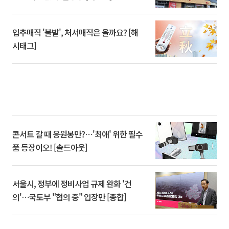
입추매직 '불발', 처서매직은 올까요? [해
시태그]
콘서트 갈 때 응원봉만?⋯'최애' 위한 필수
품 등장이오! [솔드아웃]
서울시, 정부에 정비사업 규제 완화 '건
의'⋯국토부 "협의 중" 입장만 [종합]