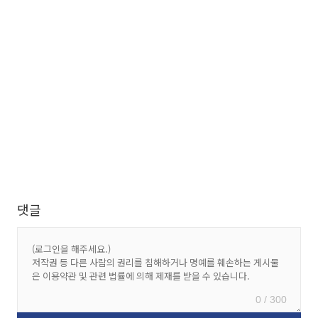
댓글
0 / 300