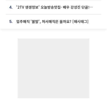
'2TV 생생정보' 오늘방송맛집- 배우 강성진 단골! 쌀국수ㆍ푸팟퐁 커리 맛집 '블○○○'
4.
입추매직 '불발', 처서매직은 올까요? [해시태그]
5.