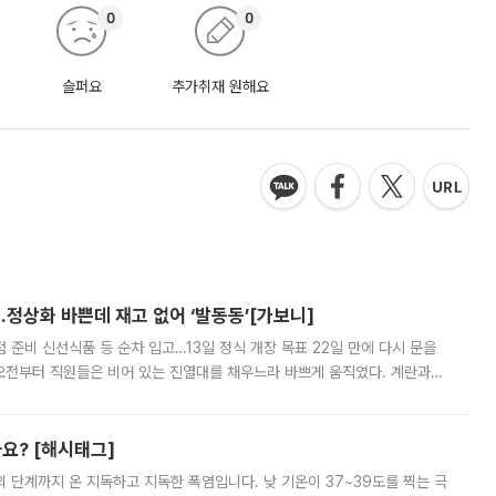
0
0
슬퍼요
추가취재 원해요
…정상화 바쁜데 재고 없어 ‘발동동’[가보니]
준비 신선식품 등 순차 입고…13일 정식 개장 목표 22일 만에 다시 문을
오전부터 직원들은 비어 있는 진열대를 채우느라 바쁘게 움직였다. 계란과
리를 잡기 시작했지만, 매장 곳곳엔 여전히 텅 빈 매대가 먼저 눈에 들어왔
까요? [해시태그]
’의 단계까지 온 지독하고 지독한 폭염입니다. 낮 기온이 37~39도를 찍는 극