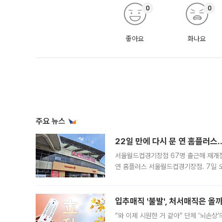
0
0
좋아요
화나요
주요 뉴스
22일 만에 다시 문 연 홈플러스
서울월드컵경기장점 67명 출근해 재개점 
연 홈플러스 서울월드컵경기장점. 7일 
우유, 과일 같은 신선식품이 차근차근 자
입추매직 '불발', 처서매직은 올
“와 이제 시원한 거 같아” 단체 ‘뇌손상