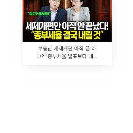
부동산 세제개편 아직 끝 아
냐? "종부세율 발표보다 내릴
것" 장기거주·양도세 전망 I 집
땅지성 I 김인만, 진미윤