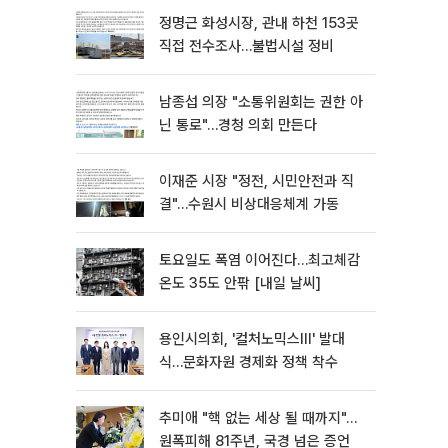
정명근 화성시장, 관내 하천 153곳
직접 전수조사…불법시설 정비
남종섭 의장 "소통위원회는 권한 아
닌 통로"…경청 의회 만든다
이재준 시장 "정전, 시민안전과 직
결"…수원시 비상대응체계 가동
토요일도 폭염 이어진다…최고체감
온도 35도 안팎 [내일 날씨]
용인시의회, '컬처노믹스Ⅲ' 발대
식…문화자원 경제화 정책 착수
추미애 "핵 없는 세상 될 때까지"…
원폭피해 81주년, 국경 넘은 증언