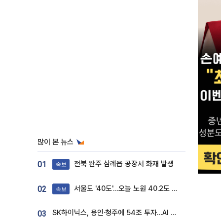
많이 본 뉴스
전북 완주 삼례읍 공장서 화재 발생
01
속보
서울도 '40도'…오늘 노원 40.2도 기록
02
속보
SK하이닉스, 용인·청주에 54조 투자…AI 메모리 생산기지 키운다
03