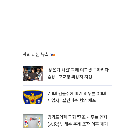
사회 최신 뉴스
'장윤기 사건' 피해 여고생 구하려다
중상…고교생 의상자 지정
70대 건물주에 흉기 휘두른 30대
세입자…살인미수 혐의 체포
경기도의회 국힘 "7조 채무는 인재
(人災)"…세수 추계 조작 의혹 제기