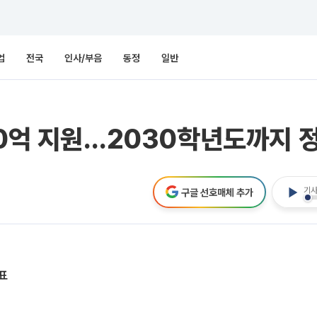
업
전국
인사/부음
동정
일반
50억 지원…2030학년도까지 
기사
구글 선호매체 추가
표