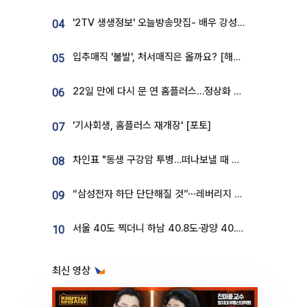
'2TV 생생정보' 오늘방송맛집- 배우 강성진 단골! 쌀국수ㆍ푸팟퐁 커리 맛집 '블○○○'
04
입추매직 '불발', 처서매직은 올까요? [해시태그]
05
22일 만에 다시 문 연 홈플러스…정상화 바쁜데 재고 없어 ‘발동동’[가보니]
06
'기사회생, 홈플러스 재개장' [포토]
07
차인표 "동생 구강암 투병…떠나보낼 때 가장 힘들었다”
08
“삼성전자 하단 단단해질 것”⋯레버리지 규제에 쏠림 완화 [찐코노미]
09
서울 40도 찍더니 하남 40.8도·광양 40.2도…전국 '펄펄'
10
최신 영상