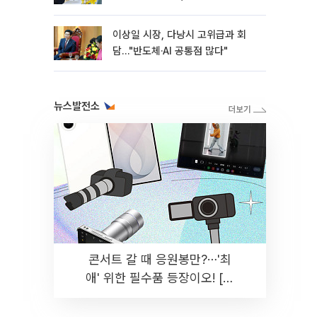
이상일 시장, 다낭시 고위급과 회
담…"반도체·AI 공통점 많다"
뉴스발전소
콘서트 갈 때 응원봉만?⋯'최
애' 위한 필수품 등장이오! [솔
드아웃]