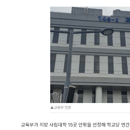
▲교육부 전경
교육부가 지방 사립대학 15곳 안팎을 선정해 학교당 연간