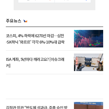
주요뉴스
코스피, 4% 하락에 6270선 마감…삼전
·SK하닉 '와르르' 각각 6%·10%대 급락
ISA 계좌, 5년마다 깨라고요? [이슈크래
커]
김정관 장관 “반도체 성과급, 주총 승인 받