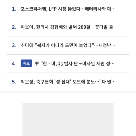
포스코퓨처엠, LFP 시장 뚫었다…배터리사와 대규모 장기 공급 합의
1.
아옳이, 한의사 김형배와 벌써 200일⋯꽃다발 들고 "프러포즈 아냐"
2.
추미애 "복지가 아니라 도민이 늘었다"…재정난 책임론 정면돌파
3.
軍 "한ㆍ미, 北 발사 탄도미사일 제원 정밀분석 중"
속보
4.
박문성, 축구협회 '성 접대' 보도에 분노…"다 말아먹으려고 작정했나"
5.