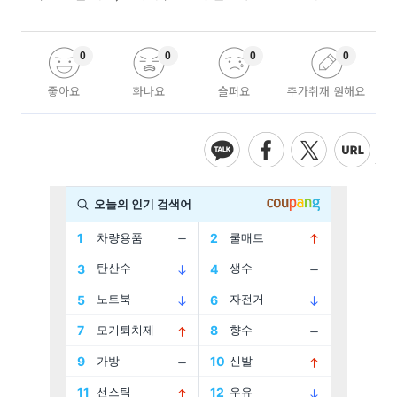
0
0
0
0
좋아요
화나요
슬퍼요
추가취재 원해요