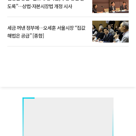
도록”…상법·자본시장법 개정 시사
세금 꺼낸 정부에…오세훈 서울시장 “집값
해법은 공급” [종합]