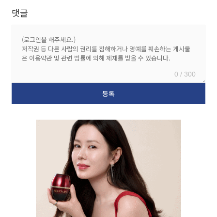
댓글
0 / 300