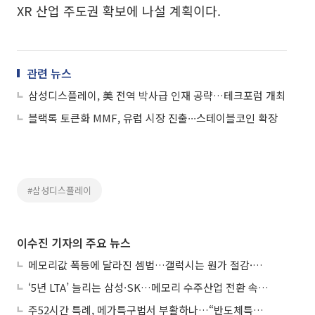
XR 산업 주도권 확보에 나설 계획이다.
관련 뉴스
삼성디스플레이, 美 전역 박사급 인재 공략…테크포럼 개최
블랙록 토큰화 MMF, 유럽 시장 진출∙∙∙스테이블코인 확장
#삼성디스플레이
이수진 기자의 주요 뉴스
메모리값 폭등에 달라진 셈법…갤럭시는 원가 절감·아이폰은 서비스 확대
‘5년 LTA’ 늘리는 삼성·SK…메모리 수주산업 전환 속 다른 셈법
주52시간 특례, 메가특구법서 부활하나…“반도체특별법 담겨야”