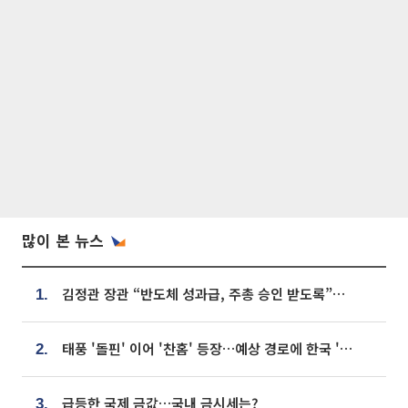
많이 본 뉴스
김정관 장관 “반도체 성과급, 주총 승인 받도록”…상법·자본시장법 개정 시사
1.
태풍 '돌핀' 이어 '찬홈' 등장…예상 경로에 한국 '한숨'
2.
급등한 국제 금값…국내 금시세는?
3.