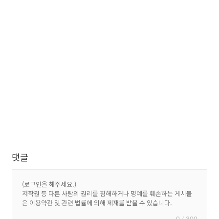
댓글
0 / 300