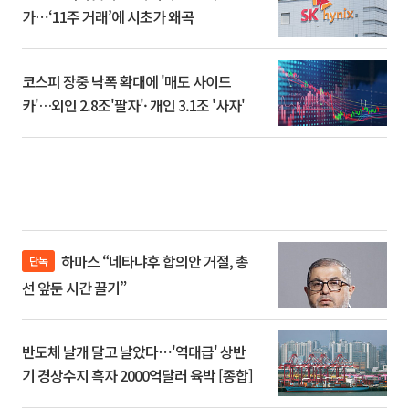
가⋯‘11주 거래’에 시초가 왜곡
코스피 장중 낙폭 확대에 '매도 사이드
카'…외인 2.8조'팔자'· 개인 3.1조 '사자'
하마스 “네타냐후 합의안 거절, 총
단독
선 앞둔 시간 끌기”
반도체 날개 달고 날았다⋯'역대급' 상반
기 경상수지 흑자 2000억달러 육박 [종합]