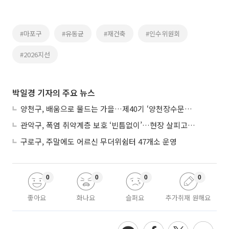
#마포구
#유동균
#재건축
#인수위원회
#2026지선
박일경 기자의 주요 뉴스
양천구, 배움으로 물드는 가을…제40기 ‘양천장수문화대학’ 수강생 모집
관악구, 폭염 취약계층 보호 ‘빈틈없이’…현장 살피고 지원 넓힌다
구로구, 주말에도 어르신 무더위쉼터 47개소 운영
0
0
0
0
좋아요
화나요
슬퍼요
추가취재 원해요