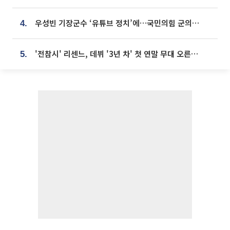
우성빈 기장군수 ‘유튜브 정치’에…국민의힘 군의원들 집단 반발
4.
'전참시' 리센느, 데뷔 '3년 차' 첫 연말 무대 오른다⋯"그동안 섭외 안 와"
5.