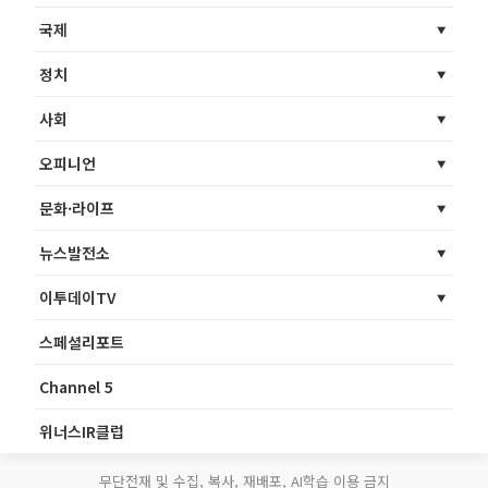
국제
정치
사회
오피니언
문화·라이프
뉴스발전소
이투데이TV
스페셜리포트
Channel 5
위너스IR클럽
무단전재 및 수집, 복사, 재배포, AI학습 이용 금지