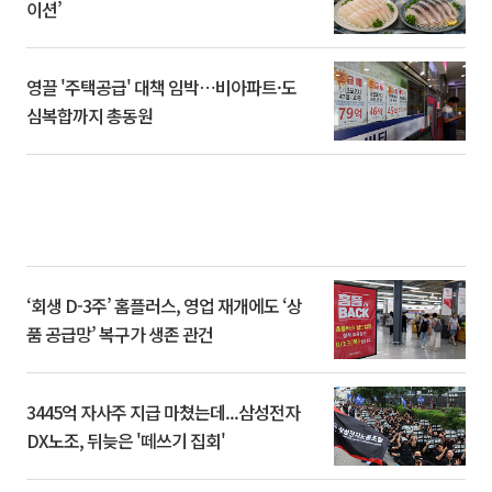
이션’
영끌 '주택공급' 대책 임박⋯비아파트·도
심복합까지 총동원
‘회생 D-3주’ 홈플러스, 영업 재개에도 ‘상
품 공급망’ 복구가 생존 관건
3445억 자사주 지급 마쳤는데...삼성전자
DX노조, 뒤늦은 '떼쓰기 집회'