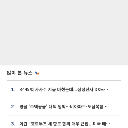
많이 본 뉴스
3445억 자사주 지급 마쳤는데...삼성전자 DX노조, 뒤늦은 '떼쓰기 집회'
1.
영끌 '주택공급' 대책 임박⋯비아파트·도심복합까지 총동원
2.
이란 “호르무즈 새 항로 합의 매우 근접...미국 배상 먼저”
3.