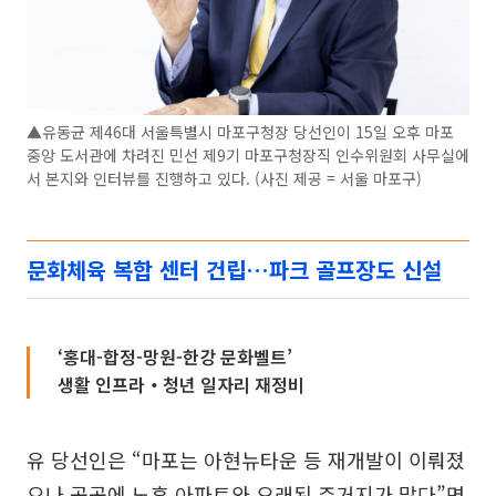
▲유동균 제46대 서울특별시 마포구청장 당선인이 15일 오후 마포
중앙 도서관에 차려진 민선 제9기 마포구청장직 인수위원회 사무실에
서 본지와 인터뷰를 진행하고 있다. (사진 제공 = 서울 마포구)
문화체육 복합 센터 건립…파크 골프장도 신설
‘홍대-합정-망원-한강 문화벨트’
생활 인프라‧청년 일자리 재정비
유 당선인은 “마포는 아현뉴타운 등 재개발이 이뤄졌
으나 곳곳에 노후 아파트와 오래된 주거지가 많다”면