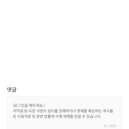
댓글
0 / 300