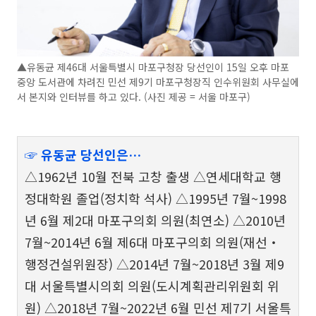
▲유동균 제46대 서울특별시 마포구청장 당선인이 15일 오후 마포
중앙 도서관에 차려진 민선 제9기 마포구청장직 인수위원회 사무실에
서 본지와 인터뷰를 하고 있다. (사진 제공 = 서울 마포구)
☞ 유동균 당선인은…
△1962년 10월 전북 고창 출생 △연세대학교 행
정대학원 졸업(정치학 석사) △1995년 7월~1998
년 6월 제2대 마포구의회 의원(최연소) △2010년
7월~2014년 6월 제6대 마포구의회 의원(재선‧
행정건설위원장) △2014년 7월~2018년 3월 제9
대 서울특별시의회 의원(도시계획관리위원회 위
원) △2018년 7월~2022년 6월 민선 제7기 서울특