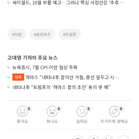
싸이월드, 10월 부활 예고…그러나 핵심 사업안은 ‘추후 공개’
#이란
#호르무즈
#트럼프
고대영 기자의 주요 뉴스
뉴욕증시, 7월 CPI·이란 협상 주목
하마스 “네타냐후 합의안 거절, 총선 앞두고 시간 끌기”
단독
네타냐후 “트럼프의 '하마스 합의 초안' 동의 못 해”
0
0
0
0
좋아요
화나요
슬퍼요
추가취재 원해요