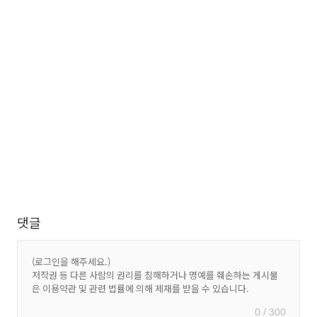
댓글
0 / 300