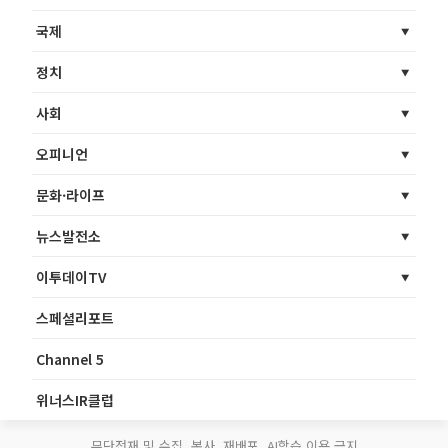
국제
정치
사회
오피니언
문화·라이프
뉴스발전소
이투데이TV
스페셜리포트
Channel 5
위너스IR클럽
무단전재 및 수집, 복사, 재배포, AI학습 이용 금지