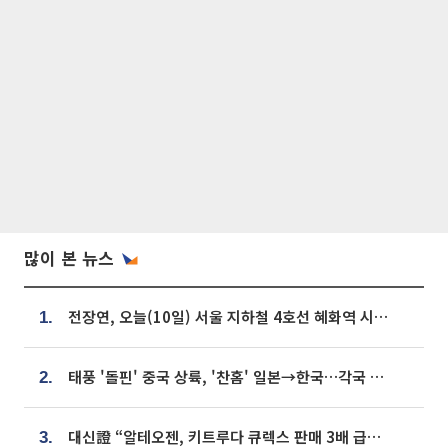
많이 본 뉴스
전장연, 오늘(10일) 서울 지하철 4호선 혜화역 시위…1호선 용산역 무정차
1.
태풍 '돌핀' 중국 상륙, '찬홈' 일본→한국…각국 기상청 예상 경로는?
2.
대신證 “알테오젠, 키트루다 큐렉스 판매 3배 급증…목표가 41만원 상향”
3.