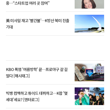
중…“스타트업 여러 곳 참여”
美 미사일 재고 ‘빨간불’…K방산 북미 진출
기대
KBO 폭염 '여름방학' 끝…프로야구 갈 길
멀다 [해시태그]
빅뱅 컴백하고 튜이드 데뷔하고⋯K팝 '몇
세대'세요? [엔터로그]