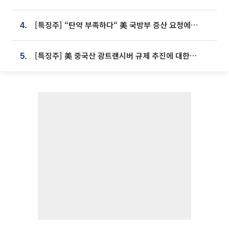
[특징주] “탄약 부족하다“ 美 국방부 증산 요청에⋯국내 방산주 급등세
4.
[특징주] 美 중국산 광트랜시버 규제 추진에 대한광통신 등 광통신株 강세
5.