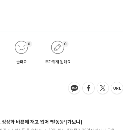
0
0
슬퍼요
추가취재 원해요
…정상화 바쁜데 재고 없어 ‘발동동’[가보니]