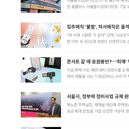
서울월드컵경기장점 67명 출근해 재개점 
연 홈플러스 서울월드컵경기장점. 7일 
우유, 과일 같은 신선식품이 차근차근 자
입추매직 '불발', 처서매직은 올
“와 이제 시원한 거 같아” 단체 ‘뇌손상
한 더위 속 30도대 초반이 상대적으로
지역에 있었습니다. 7월 말에는 서풍과
콘서트 갈 때 응원봉만?⋯'최애'
지금 화제 되는 패션·뷰티 트렌드를 소개
따라 제품을 사는 '디토(Ditto) 소비
어디일까요? 아이돌 콘서트 시작을 기다
서울시, 정부에 정비사업 규제 완화
명노준 주택실장, 재개발·재건축 주택공
공급 확대 방침을 거듭 강조한 가운데 정
면 반박하고 나섰다. 명노준 서울시 주택