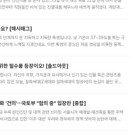
준비 신선식품 등 순차 입고…13일 정식 개장 목표 22일 만에 다시 문을
오전부터 직원들은 비어 있는 진열대를 채우느라 바쁘게 움직였다. 계란과
리를 잡기 시작했지만, 매장 곳곳엔 여전히 텅 빈 매대가 먼저 눈에 들어왔
까요? [해시태그]
’의 단계까지 온 지독하고 지독한 폭염입니다. 낮 기온이 37~39도를 찍는 극
 선선하게 느껴질 지경인데요. 이번 폭염의 중심은 처음 영남을 비롯한 동쪽
 북서풍이 산맥을 넘어 영남 쪽으로 내려오면서 뜨겁고 건조해졌는데요.
 위한 필수품 등장이오! [솔드아웃]
합니다. 자신의 취향, 가치관과 유사하거나 인기 있는 인물 혹은 콘텐츠를
'가 자리 잡은 오늘, 잘파세대(Z세대와 알파세대의 합성어)의 눈길이 쏠린 곳은
리는 공연장. 응원봉만큼이나 눈에 띄는 게 있습니다. 공연이 시작되기
 '건의'⋯국토부 "협의 중" 입장만 [종합]
급 부족 원인진단 및 대책 관련 브리핑 서울시가 재개발·재건축을 통한 주택
비사업으로 인한 '이주 대란' 우려와 정부와의 정책 엇박자 논란에 대해 정
실장은 2031년까지 31만 가구 착공 목표에 차질이 없다는 입장이나,