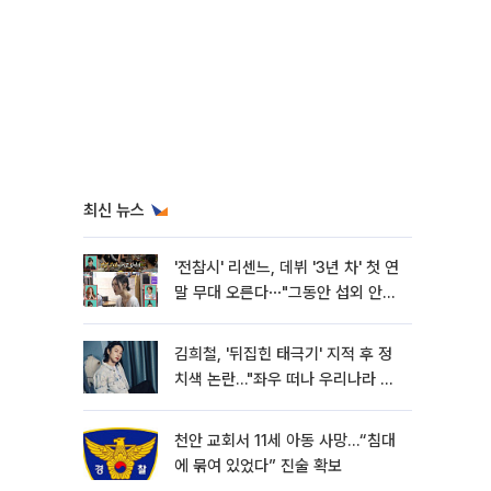
최신 뉴스
'전참시' 리센느, 데뷔 '3년 차' 첫 연
말 무대 오른다⋯"그동안 섭외 안
와"
김희철, '뒤집힌 태극기' 지적 후 정
치색 논란…"좌우 떠나 우리나라 국
기"
천안 교회서 11세 아동 사망…“침대
에 묶여 있었다” 진술 확보