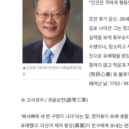
“인간은 격하게 행동
조선 후기 문신. 28
길로 나아간 그는 정
실력을 보여 동부승지,
수됐으나, 참소하고 
진으로 유배형을 받았
절하지 않고 학문과 
▲조성권 이투데이피엔씨 미래설계연구원
(牧民心書) 등 불후
장
태어난 날. 1762~18
☆ 고사성어 / 과골삼천(踝骨三穿)
‘복사뼈에 세 번 구멍이 나다’라는 말. 정약용이 유배 
유래했다. 다산의 제자 황상(黃裳)이 친구에게 보내는 편