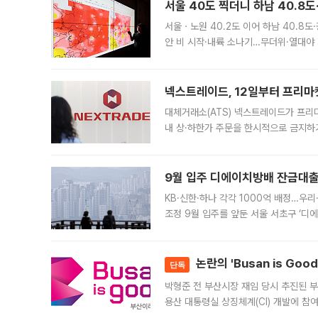
서울 40도 찍더니 하남 40.8도
서울ㆍ노원 40.2도 이어 하남 40.8도
안 비 시작·내륙 소나기…무더위·열대야 
에서도 40도를 웃도는 기온이 관측됐다
의 극심한
넥스트레이드, 12일부터 프리마
대체거래소(ATS) 넥스트레이드가 프리
내 상·하한가 주문을 한시적으로 금지하
가 체결 사례와 관련해 설명자료를 내고
9월 입주 디에이치방배 잔금대출
KB·신한·하나 각각 1000억 배정…우
조정 9월 입주를 앞둔 서울 서초구 ‘디
은행과 NH농협은행도 대출 취급을 검토
민은행
논란의 'Busan is Go
단독
박형준 전 부산시장 재임 당시 추진된 부산
용산 대통령실 상징체계(CI) 개발에 참
도시브랜드 사업이 공개 이후 시민 공감