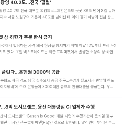
·광양 40.2도…전국 '펄펄'
·광양 40.2도 전국 대부분 폭염특보…체감온도도 곳곳 38도 넘어 8일 동해
지속 서울 노원구의 기온이 40도를 넘어선 데 이어 경기 하남과 전남 광양
. 전국 대부분 지역에 폭염특보가 내려진 가운데 곳곳에서 39~40도 안팎
켓 상·하한가 주문 한시 금지
마켓에서 발생하는 가격 왜곡 현상을 방지하기 위해 이달 12일부터 프리마켓
기로 했다. 7일 넥스트레이드는 최근 프리마켓에서 발생한 소량의 상·하한
, 주문 오류로 인한 가격 급등락을 최소화하기 위한 비상 대응방안을 발표
 풀린다…은행권 3000억 공급
리·농협도 취급 검토 당국 실수요자 공급 주문…분양가·필요자금 반영해 한도
에이치방배’에 주요 은행들이 3000억원 규모의 잔금대출을 공급한다. 우리
하고 있어 향후 공급 규모가 늘어날 전망이다. 7일 금융권에 따르면 KB국
od'…8억 도시브랜드, 용산 대통령실 CI 업체가 수행
시 도시브랜드 ‘Busan is Good’ 개발 사업의 수행기관이 윤석열 정부
여했던 디자인 전문업체 피앤(P&)인 것으로 확인됐다. 8억 원이 투입된 부산
 부족과 디자인 정체성 논란에 휩싸였던 만큼, 사업 선정 과정과 결과물에