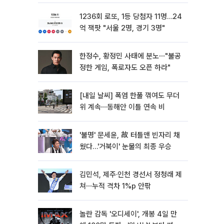
1236회 로또, 1등 당첨자 11명…24
억 잭팟 "서울 2명, 경기 3명"
한정수, 황정민 사태에 분노⋯"불공
정한 게임, 폭로자도 오픈 하라"
[내일 날씨] 폭염 한풀 꺾여도 무더
위 계속⋯동해안 이틀 연속 비
'불명' 문세윤, 故 터틀맨 빈자리 채
웠다…'거북이' 눈물의 최종 우승
김민석, 제주·인천 경선서 정청래 제
쳐⋯누적 격차 1%p 안팎
놀란 감독 '오디세이', 개봉 4일 만