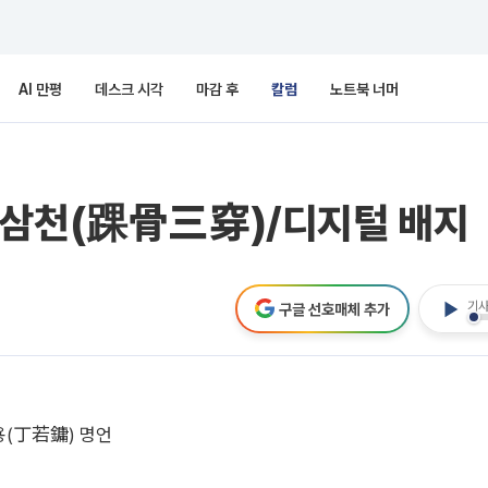
AI 만평
데스크 시각
마감 후
칼럼
노트북 너머
골삼천(踝骨三穿)/디지털 배지
기사
구글 선호매체 추가
용(丁若鏞) 명언