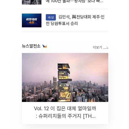
에 100만 돌파⋯'왕사남' 보다 빠르
다
김민석, 與전당대회 제주·인
속보
천 당원투표서 승리
뉴스발전소
Vol. 12 이 집은 대체 얼마일까
: 슈퍼리치들의 주거지 [THE
RARE]