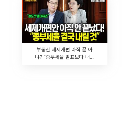
부동산 세제개편 아직 끝 아
냐? "종부세율 발표보다 내릴
것" 장기거주·양도세 전망 I 집
땅지성 I 김인만, 진미윤