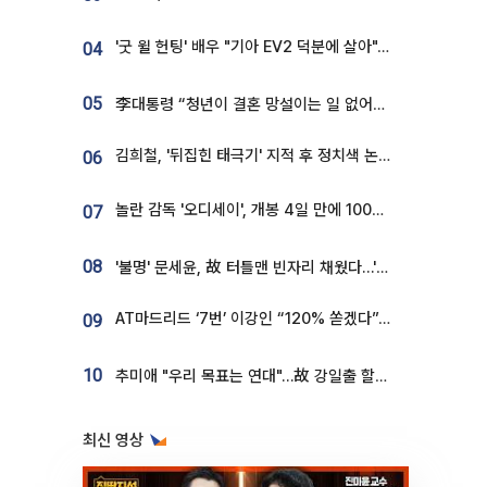
'굿 윌 헌팅' 배우 "기아 EV2 덕분에 살아"…교통사고 후 안전성 극찬
04
05
李대통령 “청년이 결혼 망설이는 일 없어야...제도상 불이익 조사”
김희철, '뒤집힌 태극기' 지적 후 정치색 논란…"좌우 떠나 우리나라 국기"
06
놀란 감독 '오디세이', 개봉 4일 만에 100만 돌파⋯'왕사남' 보다 빠르다
07
08
'불명' 문세윤, 故 터틀맨 빈자리 채웠다…'거북이' 눈물의 최종 우승
AT마드리드 ‘7번’ 이강인 “120% 쏟겠다”⋯시메오네 감독 “필요한 선수”
09
10
추미애 "우리 목표는 연대"…故 강일출 할머니 흉상 제막
최신 영상