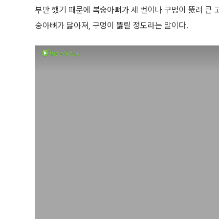
부만 했기 때문에 복숭아뼈가 세 번이나 구멍이 뚫려 큰 
숭아뼈가 닳아져, 구멍이 뚫릴 정도라는 말이다.