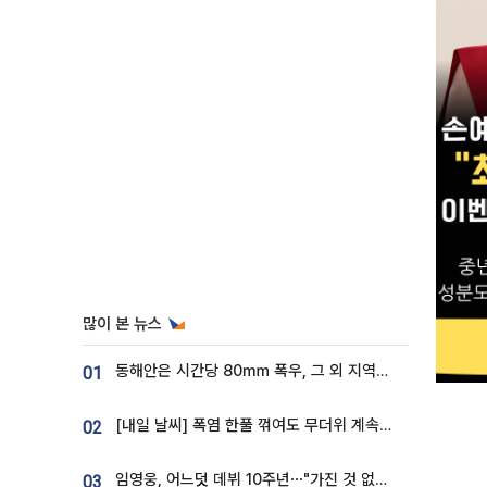
많이 본 뉴스
동해안은 시간당 80㎜ 폭우, 그 외 지역은 폭염…‘극과 극 날씨’
01
[내일 날씨] 폭염 한풀 꺾여도 무더위 계속⋯동해안 이틀 연속 비
02
임영웅, 어느덧 데뷔 10주년⋯"가진 것 없던 시절, 내 앞엔 20명의 팬뿐"
03