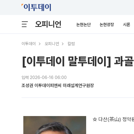
오피니언
논현논단
논현광장
시론
이투데이
오피니언
칼럼
[이투데이 말투데이] 과
입력 2026-06-16 06:00
조성권 이투데이피엔씨 미래설계연구원장
☆ 다산(茶山) 정약