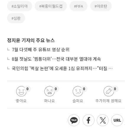
#소말리아
#북중미월드컵
#FIFA
#아르탄
#심판
정지윤 기자의 주요 뉴스
7월 다섯째 주 유튜브 영상 순위
8월 첫날도 '찜통더위'⋯전국 대부분 열대야 계속
국민의힘 '멱살 논란'에 오세훈 1심 유죄까지⋯"터질 게 터졌다"
0
0
0
0
좋아요
화나요
슬퍼요
추가취재 원해요