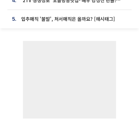
'2TV 생생정보' 오늘방송맛집- 배우 강성진 단골! 쌀국수ㆍ푸팟퐁 커리 맛집 '블○○○'
4.
입추매직 '불발', 처서매직은 올까요? [해시태그]
5.