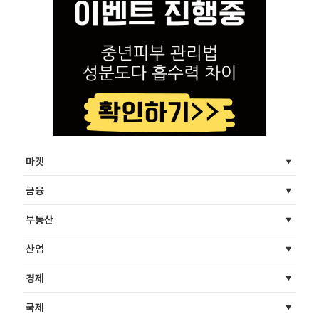
마켓
금융
부동산
산업
경제
국제