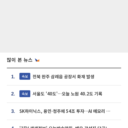
많이 본 뉴스
전북 완주 삼례읍 공장서 화재 발생
속보
1.
서울도 '40도'…오늘 노원 40.2도 기록
속보
2.
SK하이닉스, 용인·청주에 54조 투자…AI 메모리 생산기지 키운다
3.