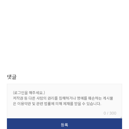
댓글
0 / 300