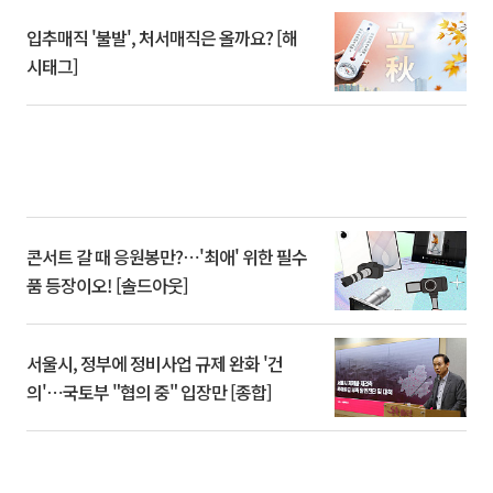
입추매직 '불발', 처서매직은 올까요? [해
시태그]
콘서트 갈 때 응원봉만?⋯'최애' 위한 필수
품 등장이오! [솔드아웃]
서울시, 정부에 정비사업 규제 완화 '건
의'⋯국토부 "협의 중" 입장만 [종합]