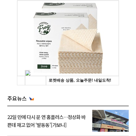
주요뉴스
22일 만에 다시 문 연 홈플러스…정상화 바
쁜데 재고 없어 ‘발동동’[가보니]