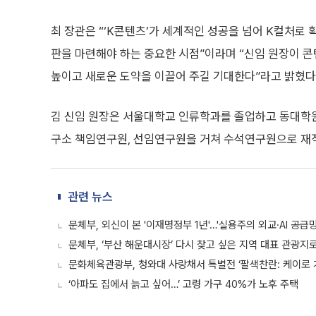
최 장관은 “‘K콘텐츠’가 세계적인 성공을 넘어 K컬처로 
판을 마련해야 하는 중요한 시점”이라며 “신임 원장이 
높이고 새로운 도약을 이끌어 주길 기대한다”라고 밝혔다
김 신임 원장은 서울대학교 인류학과를 졸업하고 동대학
구소 책임연구원, 선임연구원을 거쳐 수석연구원으로 재
관련 뉴스
문체부, 외신이 본 '이재명정부 1년'…'실용주의 외교·AI 공급
문체부, ‘부산 해운대시장’ 다시 찾고 싶은 지역 대표 관광지
문화체육관광부, 청와대 사랑채서 특별전 ‘팔색찬란: 케이로 
‘아파도 집에서 늙고 싶어…’ 고령 가구 40%가 노후 주택