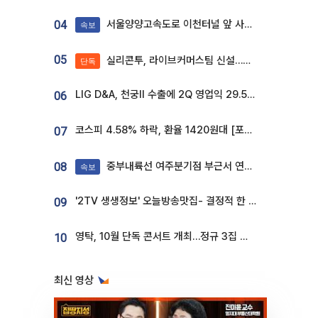
서울양양고속도로 이천터널 앞 사고 발생
04
속보
05
실리콘투, 라이브커머스팀 신설…K뷰티 ‘글로벌 판매망’ 확대[K뷰티 라방戰]
단독
LIG D&A, 천궁Ⅱ 수출에 2Q 영업익 29.5%↑…수주잔고 24.6조 [종합]
06
코스피 4.58% 하락, 환율 1420원대 [포토]
07
중부내륙선 여주분기점 부근서 연이은 추돌사고 발생
08
속보
'2TV 생생정보' 오늘방송맛집- 결정적 한 수, 3종 메밀면! 메밀 소바 맛집 '의○○○○'
09
영탁, 10월 단독 콘서트 개최…정규 3집 신곡 첫선
10
최신 영상