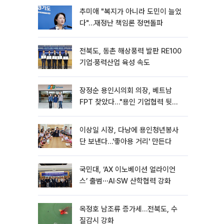
추미애 "복지가 아니라 도민이 늘었
다"…재정난 책임론 정면돌파
전북도, 동촌 해상풍력 발판 RE100
기업·풍력산업 육성 속도
장정순 용인시의회 의장, 베트남
FPT 찾았다…"용인 기업협력 뒷받
침"
이상일 시장, 다낭에 용인청년봉사
단 보낸다…'좋아용 거리' 만든다
국민대, ‘AX 이노베이션 얼라이언
스’ 출범⋯AI·SW 산학협력 강화
옥정호 남조류 증가세…전북도, 수
질감시 강화