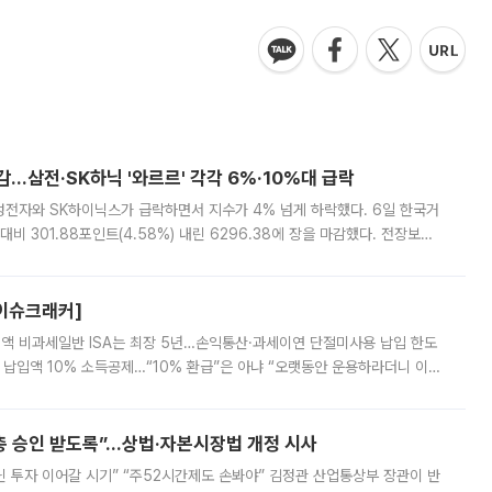
감…삼전·SK하닉 '와르르' 각각 6%·10%대 급락
삼성전자와 SK하이닉스가 급락하면서 지수가 4% 넘게 하락했다. 6일 한국거
비 301.88포인트(4.58%) 내린 6296.38에 장을 마감했다. 전장보다
스피는 장중 한때 6550.94까지 오르기도 했으나 6238.32까지 밀리기도 했
[이슈크래커]
 전액 비과세일반 ISA는 최장 5년…손익통산·과세이연 단절미사용 납입 한도
납입액 10% 소득공제…“10% 환급”은 아냐 “오랫동안 운용하라더니 이제
 ‘만능 절세 통장’으로 불리는 개인종합자산관리계좌(ISA)가 두 갈래로 개
주총 승인 받도록”…상법·자본시장법 개정 시사
닌 투자 이어갈 시기” “주52시간제도 손봐야” 김정관 산업통상부 장관이 반