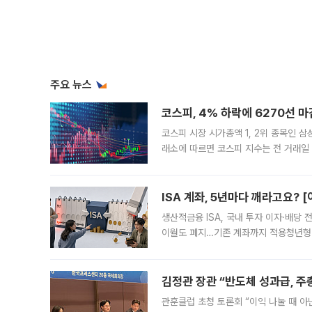
주요 뉴스
코스피, 4% 하락에 6270선 마
코스피 시장 시가총액 1, 2위 종목인 
래소에 따르면 코스피 지수는 전 거래일 대
1.81% 내린 6478.75에 출발한 코
다. 이날 오전
ISA 계좌, 5년마다 깨라고요? 
생산적금융 ISA, 국내 투자 이자·배당
이월도 폐지…기존 계좌까지 적용청년형 
는 5년마다 계좌를 해지하라는 건가요?”
편을
김정관 장관 “반도체 성과급, 
관훈클럽 초청 토론회 “이익 나눌 때 아