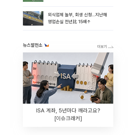
외식업체 놀부, 회생 신청…지난해
영업손실 전년比 15배↑
뉴스발전소
ISA 계좌, 5년마다 깨라고요?
[이슈크래커]