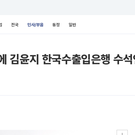
업
전국
인사/부음
동정
일반
에 김윤지 한국수출입은행 수석