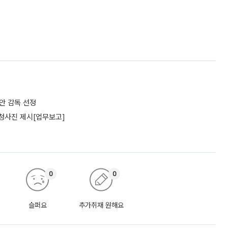
리안 감독 선정
 청사진 제시[업무보고]
0
0
슬퍼요
추가취재 원해요