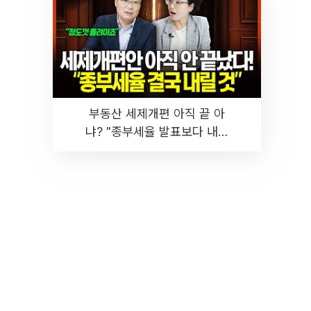
부동산 세제개편 아직 끝 아
냐? "종부세율 발표보다 내릴
것" 장기거주·양도세 전망 I 집
땅지성 I 김인만, 진미윤