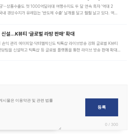
급'⋯상품수출도 첫 1000억달러대 여행수지도 두 달 연속 흑자 '역대 2
국내 경상수지가 유례없는 '반도체 수출' 날개를 달고 훨훨 날고 있다. 역대
경상수지 뿐 아니라 상반기 경상수지 흑자도 2000억달러에 근접하며 사상 최
신설…K뷰티 ‘글로벌 라방 판매’ 확대
터 손익 관리 에이피알·닥터멜락신도 틱톡샵 라이브방송 강화 글로벌 K뷰티
담팀을 신설하고 틱톡샵 등 글로벌 플랫폼을 통한 라이브 방송 판매 확대에
급하는 데서 한발 더 나아가 방송 기획과 상품 구성, 출연자 섭외, 손익
0 / 300