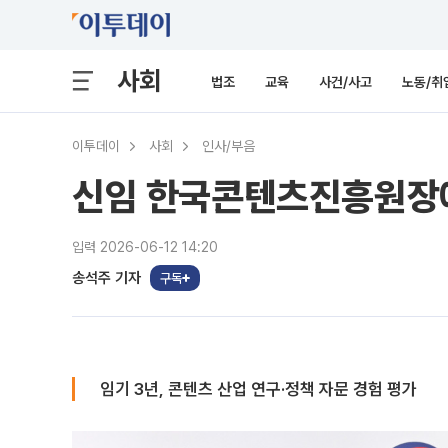
사회
법조
교육
사건/사고
노동/취
이투데이
사회
인사/부음
신임 한국콘텐츠진흥원장
입력 2026-06-12 14:20
송석주 기자
구독
임기 3년, 콘텐츠 산업 연구·정책 자문 경험 평가