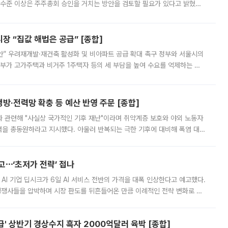
 수준 이상은 주주총회 승인을 거치는 방안을 검토할 필요가 있다고 밝혔다.
배구조와 주주권 강화 논의가 이어지는 가운데, 핵심 연구인력에 대한
 “집값 해법은 공급” [종합]
안” 우려재개발·재건축 활성화 및 비아파트 공급 확대 촉구 정부와 서울시의
정부가 고가주택과 비거주 1주택자 등의 세 부담을 높여 수요를 억제하는 카
키울 것이라며 세금이 아닌 공급이 근본적인 처방이라고 전면 반박했다.
방·전력망 확충 등 예산 반영 주문 [종합]
과 관련해 "사실상 국가적인 기후 재난"이라며 취약계층 보호와 야외 노동자
정력을 총동원하라고 지시했다. 아울러 반복되는 극한 기후에 대비해 폭염 대응
영하는 방안도 검토하라고 주문했다. 이 대통령은 이날 폭염·가뭄 대
예고⋯‘초저가 전략’ 접나
 AI 기업 딥시크가 6일 AI 서비스 전반의 가격을 대폭 인상한다고 예고했다.
 경쟁사들을 압박하며 시장 판도를 뒤흔들어온 만큼 이례적인 전략 변화로 평
 이날 공지를 통해 구체적인 인상 폭은 공개하지 않았지만 상당한 수
' 상반기 경상수지 흑자 2000억달러 육박 [종합]