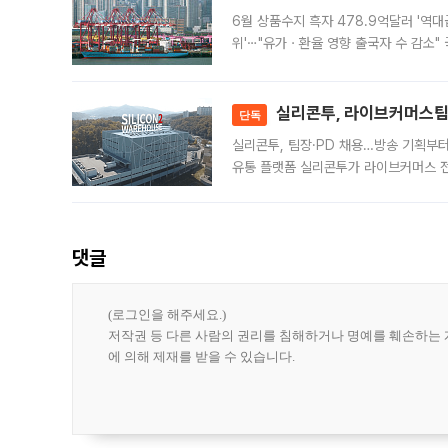
6월 상품수지 흑자 478.9억달러 '역대
위'⋯"유가ㆍ환율 영향 출국자 수 감소" 
급 수출 호조가 매달 이어지면서 6월 
대 기
실리콘투, 라이브커머스팀 
단독
실리콘투, 팀장·PD 채용…방송 기획부
유통 플랫폼 실리콘투가 라이브커머스 전
나섰다. 국내 화장품을 해외 유통망에 공
댓글