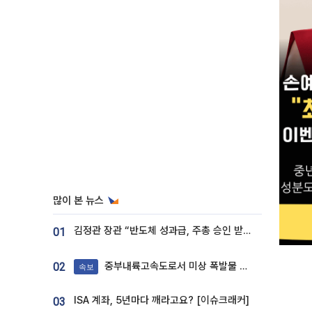
많이 본 뉴스
김정관 장관 “반도체 성과급, 주총 승인 받도록”…상법·자본시장법 개정 시사
01
중부내륙고속도로서 미상 폭발물 발견
02
속보
ISA 계좌, 5년마다 깨라고요? [이슈크래커]
03