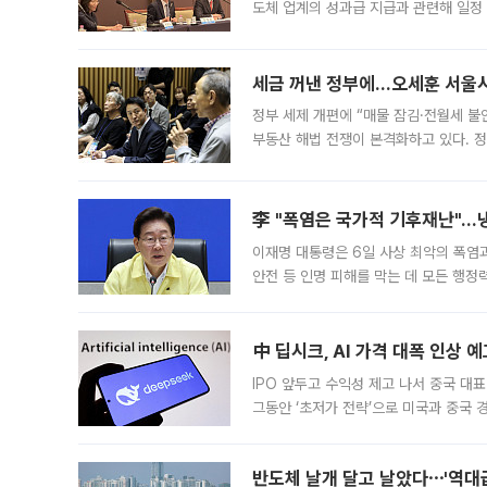
도체 업계의 성과급 지급과 관련해 일정
최근 상법·자본시장법 개정으로 기업 지
세금 꺼낸 정부에…오세훈 서울시장
정부 세제 개편에 “매물 잠김·전월세 불
부동산 해법 전쟁이 본격화하고 있다. 
드를 꺼내자 서울시는 전·월세 부담만 
李 "폭염은 국가적 기후재난"…냉
이재명 대통령은 6일 사상 최악의 폭염
안전 등 인명 피해를 막는 데 모든 행
인프라 확충 계획을 내년도 예산안에 반
中 딥시크, AI 가격 대폭 인상 
IPO 앞두고 수익성 제고 나서 중국 대표
그동안 ‘초저가 전략’으로 미국과 중국
가된다. 블룸버그통신에 따르면 딥시크는
반도체 날개 달고 날았다⋯'역대급