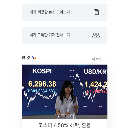
내가 저장한 뉴스 모아보기
내가 구독한 기자 전체보기
한 컷
코스피 4.58% 하락, 환율