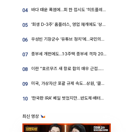
바다 태운 폭염에…회 한 접시도 ‘히트플레이션’
04
‘회생 D-3주’ 홈플러스, 영업 재개에도 ‘상품 공급망’ 복구가 생존 관건
05
우성빈 기장군수 ‘유튜브 정치’에…국민의힘 군의원들 집단 반발
06
종부세 개편에도…1·3주택 종부세 격차 2028년부터 확대
07
이란 “호르무즈 새 항로 합의 매우 근접...미국 배상 먼저”
08
미국, 가상자산 포괄 규제 속도…상원, ‘클래리티법’ 9월 절차투표 추진
09
‘한국판 IRA’ 베일 벗었지만…반도체·배터리 업계 “시행령이 관건”
10
최신 영상