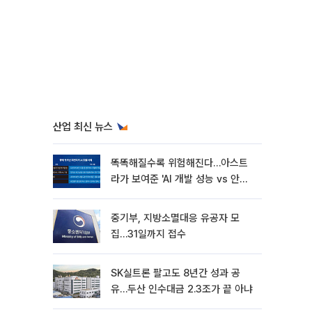
산업 최신 뉴스
똑똑해질수록 위험해진다…아스트
라가 보여준 'AI 개발 성능 vs 안전
딜레마'
중기부, 지방소멸대응 유공자 모
집…31일까지 접수
SK실트론 팔고도 8년간 성과 공
유…두산 인수대금 2.3조가 끝 아냐