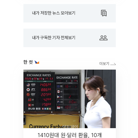
내가 저장한 뉴스 모아보기
내가 구독한 기자 전체보기
한 컷
1410원대 원·달러 환율, 10개