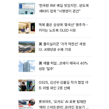
‘한국판 IRA’ 베일 벗었지만…반도체
·배터리 업계 “시행령이 관건”
맥북 품은 삼성에 ‘중국산’ 맹추격⋯
커지는 노트북 OLED 시장
美 폴리실리콘 ‘가격 하한선’ 세웠
다…K태양광 수혜 기대
美 매출 턱밑...코웨이 태국서 40%
성장 ‘질주’
GS25, 김선우·김물길 작가 협업 아
트 라벨 와인 2종 선봬
롯데마트, ‘오카도’ AI 로봇 탑재한
‘제타 스마트센터’...온라인 장보기 판