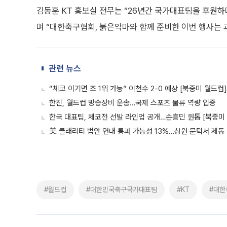
김동훈 KT 홍보실 전무는 “26년간 국가대표팀을 후원하며
며 “대한축구협회, 붉은악마와 함께 준비한 이번 행사는 
관련 뉴스
“체코 이기면 조 1위 가능” 이천수 2-0 예상 [북중미 월드컵]
한진, 월드컵 방송장비 운송…국제 스포츠 물류 역량 입증
한국 대표팀, 체코전 선발 라인업 공개…손흥민 원톱 [북중미
美 클래리티 법안 연내 통과 가능성 13%…상원 문턱서 제동
#월드컵
#대한민국축구국가대표팀
#KT
#대한