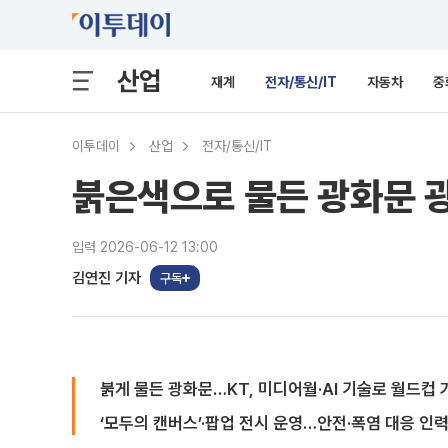
산업
재계
전자/통신/IT
자동차
중
이투데이
산업
전자/통신/IT
붉은색으로 물든 광화문 광
입력 2026-06-12 13:00
김연진 기자
구독
붉게 물든 광화문…KT, 미디어월·AI 기술로 월드컵
‘모두의 캔버스’·팝업 전시 운영…안전·폭염 대응 인력