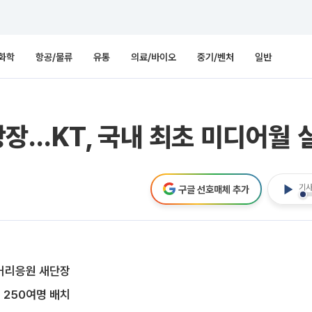
화학
항공/물류
유통
의료/바이오
중기/벤처
일반
장…KT, 국내 최초 미디어월 
기사
구글 선호매체 추가
 거리응원 새단장
 250여명 배치