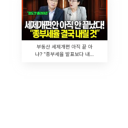
부동산 세제개편 아직 끝 아
냐? "종부세율 발표보다 내릴
것" 장기거주·양도세 전망 I 집
땅지성 I 김인만, 진미윤