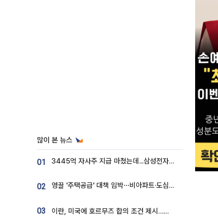
많이 본 뉴스
3445억 자사주 지급 마쳤는데...삼성전자 DX노조, 뒤늦은 '떼쓰기 집회'
01
영끌 '주택공급' 대책 임박⋯비아파트·도심복합까지 총동원
02
03
이란, 미국에 호르무즈 합의 조건 제시…美 “경기 아직 안 끝나” [종합]