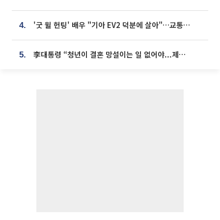
'굿 윌 헌팅' 배우 "기아 EV2 덕분에 살아"…교통사고 후 안전성 극찬
4.
李대통령 “청년이 결혼 망설이는 일 없어야...제도상 불이익 조사”
5.