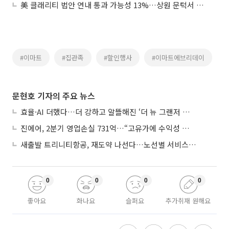
美 클래리티 법안 연내 통과 가능성 13%…상원 문턱서 제동
#이마트
#집관족
#할인행사
#이마트에브리데이
문현호 기자의 주요 뉴스
효율·AI 더했다…더 강하고 알뜰해진 ‘더 뉴 그랜저 하이브리드’
진에어, 2분기 영업손실 731억…“고유가에 수익성 악화”
새출발 트리니티항공, 재도약 나선다…노선별 서비스 차별화
0
0
0
0
좋아요
화나요
슬퍼요
추가취재 원해요