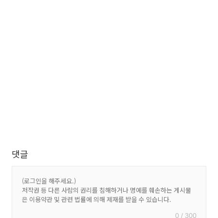
댓글
0 / 300