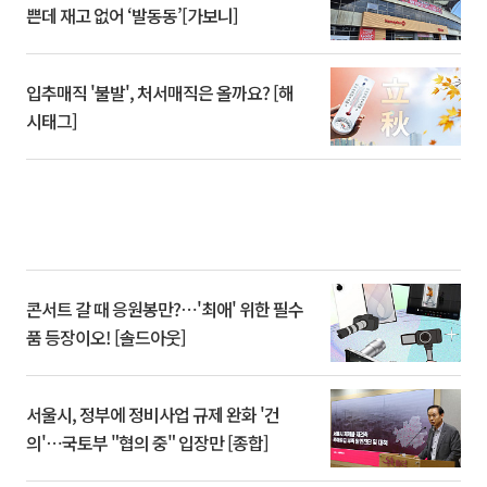
쁜데 재고 없어 ‘발동동’[가보니]
입추매직 '불발', 처서매직은 올까요? [해
시태그]
콘서트 갈 때 응원봉만?⋯'최애' 위한 필수
품 등장이오! [솔드아웃]
서울시, 정부에 정비사업 규제 완화 '건
의'⋯국토부 "협의 중" 입장만 [종합]