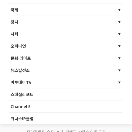
국제
정치
사회
오피니언
문화·라이프
뉴스발전소
이투데이TV
스페셜리포트
Channel 5
위너스IR클럽
무단전재 및 수집, 복사, 재배포, AI학습 이용 금지