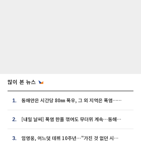
많이 본 뉴스
동해안은 시간당 80㎜ 폭우, 그 외 지역은 폭염…‘극과 극 날씨’
1.
[내일 날씨] 폭염 한풀 꺾여도 무더위 계속⋯동해안 이틀 연속 비
2.
임영웅, 어느덧 데뷔 10주년⋯"가진 것 없던 시절, 내 앞엔 20명의 팬뿐"
3.