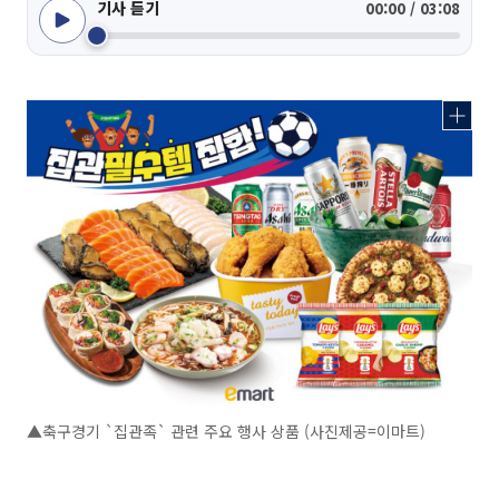
기사 듣기
00:00 / 03:08
▲축구경기 `집관족` 관련 주요 행사 상품 (사진제공=이마트)