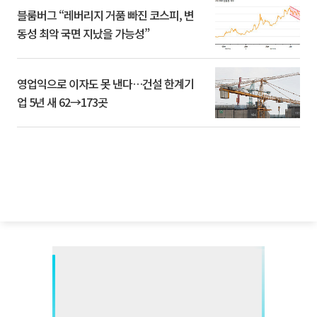
블룸버그 “레버리지 거품 빠진 코스피, 변
동성 최악 국면 지났을 가능성”
영업익으로 이자도 못 낸다…건설 한계기
업 5년 새 62→173곳