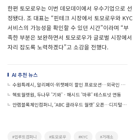
한편 토모로우는 이번 데모데이에서 우수기업으로 선
정됐다. 조 대표는 “핀테크 시장에서 토모로우와 KYC
서비스의 가능성을 확인할 수 있던 시간”이라며 “부
족한 부분은 보완하면서 토모로우가 글로벌 시장에서
자리 잡도록 노력하겠다”고 소감을 전했다.
AI 추천 뉴스
수원특례시, 알리페이·위챗페이 할인 프로모션…외국인 관광객 결제장벽 허문다
헥토월렛원, 두나무 '기와'ㆍ해시드 '마루' 테스트넷 연동
안랩블록체인컴퍼니, ‘ABC 클라우드 월렛’ 오픈…디지털 자산 보관·관리 지원
#업루트컴퍼니
#토모로우
#KYC
#거래소