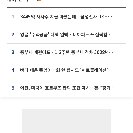
3445억 자사주 지급 마쳤는데...삼성전자 DX노조, 뒤늦은 '떼쓰기 집회'
1.
영끌 '주택공급' 대책 임박⋯비아파트·도심복합까지 총동원
2.
종부세 개편에도…1·3주택 종부세 격차 2028년부터 확대
3.
바다 태운 폭염에…회 한 접시도 ‘히트플레이션’
4.
이란, 미국에 호르무즈 합의 조건 제시…美 “경기 아직 안 끝나” [종합]
5.