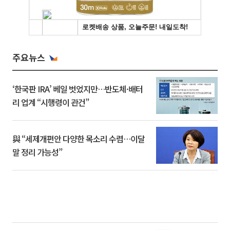
주요뉴스
‘한국판 IRA’ 베일 벗었지만…반도체·배터
리 업계 “시행령이 관건”
與 “세제개편안 다양한 목소리 수렴…이달
말 정리 가능성”