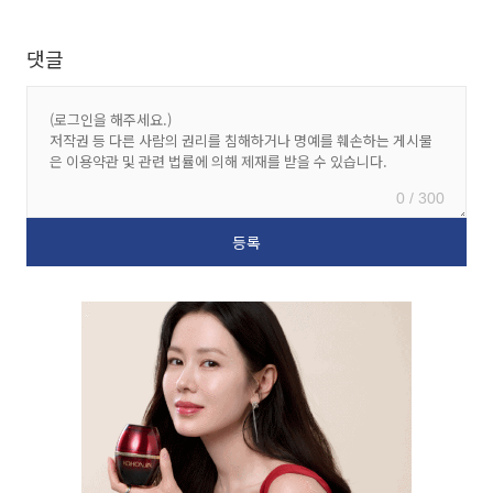
댓글
0 / 300