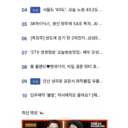
서울도 '40도'…오늘 노원 40.2도 기록
04
속보
SK하이닉스, 용인·청주에 54조 투자…AI 메모리 생산기지 키운다
05
[특징주] 반도체 온기 탄 2차전지...삼성SDI, 장 초반 7% 넘게 껑충
06
'2TV 생생정보' 오늘방송맛집- 배우 강성진 단골! 쌀국수ㆍ푸팟퐁 커리 맛집 '블○○○'
07
톰 홀랜드♥젠데이아, 비밀 결혼 파티 포착⋯호텔 대관비만 9억
08
안산 성곡동 공장서 화학물질 유출 사고 발생
09
속보
입추매직 '불발', 처서매직은 올까요? [해시태그]
10
최신 영상