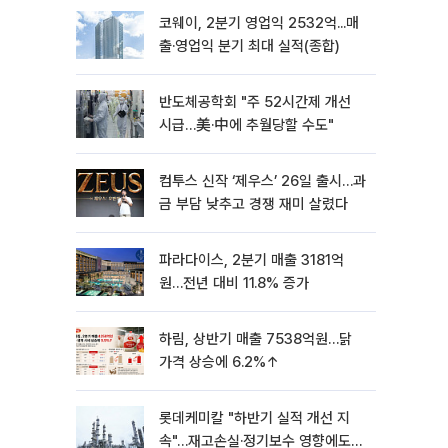
코웨이, 2분기 영업익 2532억...매
출·영업익 분기 최대 실적(종합)
반도체공학회 "주 52시간제 개선
시급…美·中에 추월당할 수도"
컴투스 신작 ‘제우스’ 26일 출시…과
금 부담 낮추고 경쟁 재미 살렸다
파라다이스, 2분기 매출 3181억
원…전년 대비 11.8% 증가
하림, 상반기 매출 7538억원…닭
가격 상승에 6.2%↑
롯데케미칼 "하반기 실적 개선 지
속"…재고손실·정기보수 영향에도