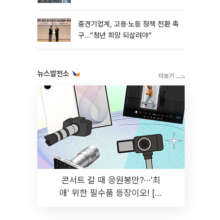
흑자 유지
중견기업계, 고용·노동 정책 전환 촉
구…“청년 희망 되살려야”
뉴스발전소
콘서트 갈 때 응원봉만?⋯'최
애' 위한 필수품 등장이오! [솔
드아웃]