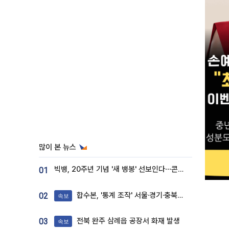
많이 본 뉴스
빅뱅, 20주년 기념 '새 뱅봉' 선보인다⋯콘서트 앞두고 팝업 개최
01
합수본, '통계 조작' 서울·경기·충북 선관위 등 추가 압수수색
02
속보
전북 완주 삼례읍 공장서 화재 발생
03
속보