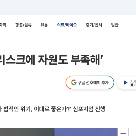
화학
항공/물류
유통
의료/바이오
중기/벤처
일반
리스크에 자원도 부족해’
기사
구글 선호매체 추가
법적인 위기, 이대로 좋은가?’ 심포지엄 진행