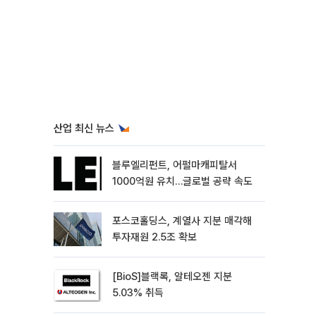
산업 최신 뉴스
블루엘리펀트, 어펄마캐피탈서
1000억원 유치…글로벌 공략 속도
포스코홀딩스, 계열사 지분 매각해
투자재원 2.5조 확보
[BioS]블랙록, 알테오젠 지분
5.03% 취득