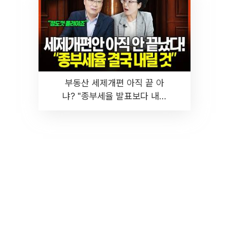
부동산 세제개편 아직 끝 아
냐? "종부세율 발표보다 내릴
것" 장기거주·양도세 전망 I 집
땅지성 I 김인만, 진미윤